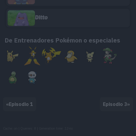
Ditto
De Entrenadores Pokémon o especiales
«
Episodio 1
Episodio 3
»
Cache: on | Queries: 8 | Generation time:
12ms