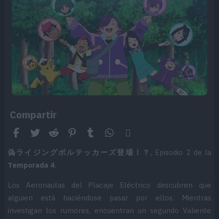
Compartir
Facebook
Twitter / X
Reddit
Pinterest
Tumblr
WhatsApp
Email
偽ライジングボルテッカーズ登場！？
, Episodio 2 de la
Temporada 4
.
Los Aeronautas del Placaje Eléctrico descubren que
alguien está haciéndose pasar por ellos. Mientras
investigan los rumores, encuentran un segundo Valiente