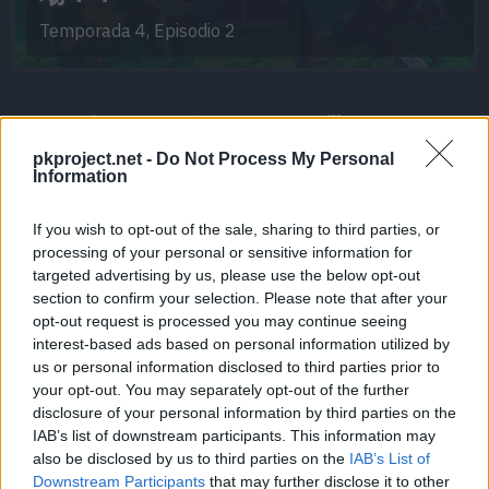
Temporada 4, Episodio 2
0
seconds
of
Galería de imágenes de 偽ライジン
0
seconds
グボルテッカーズ登場！？
pkproject.net -
Do Not Process My Personal
Information
If you wish to opt-out of the sale, sharing to third parties, or
processing of your personal or sensitive information for
targeted advertising by us, please use the below opt-out
section to confirm your selection. Please note that after your
opt-out request is processed you may continue seeing
Personajes
ℹ️
interest-based ads based on personal information utilized by
us or personal information disclosed to third parties prior to
your opt-out. You may separately opt-out of the further
disclosure of your personal information by third parties on the
Liko
IAB’s list of downstream participants. This information may
also be disclosed by us to third parties on the
IAB’s List of
Downstream Participants
that may further disclose it to other