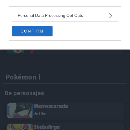
Rod
third parties.
Personal Data Processing Opt Outs
Doti
CONFIRM
Ult
Pokémon
ℹ️
De personajes
Meowscarada
de Liko
Skeledirge