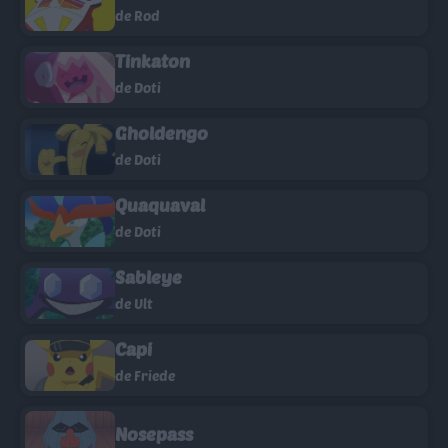
de Rod
Tinkaton
de Doti
Gholdengo
de Doti
Quaquaval
de Doti
Sableye
de Ult
Capi
de Friede
Nosepass