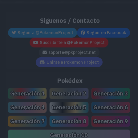
Síguenos / Contacto
Seguir a @PokemonProject
Seguir en Facebook
Suscribirte a @PokemonProject
soporte@pkproject.net
Unirse a Pokemon Project
Pokédex
Generación 1
Generación 2
Generación 3
Generación 4
Generación 5
Generación 6
Generación 7
Generación 8
Generación 9
Generación 10