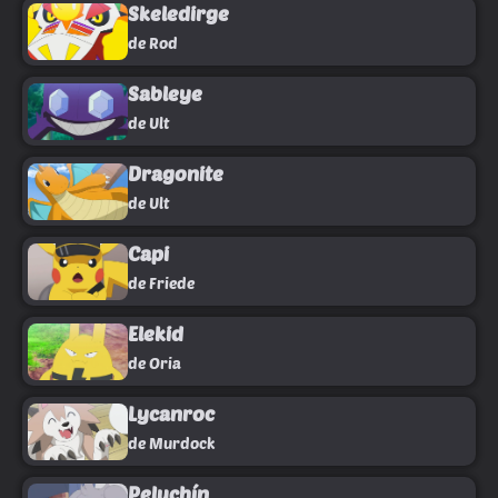
Skeledirge
de Rod
Sableye
de Ult
Dragonite
de Ult
Capi
de Friede
Elekid
de Oria
Lycanroc
de Murdock
Peluchín