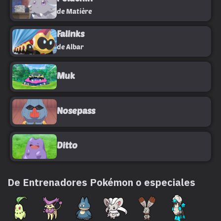
de Matière
Falinks
de Albar
Muk
Nosepass
Ditto
De Entrenadores Pokémon o especiales