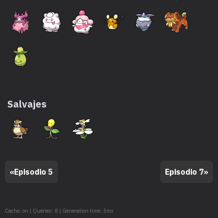
Salvajes
«
Episodio 5
Episodio 7
»
Cache: on | Queries: 8 | Generation time:
5ms