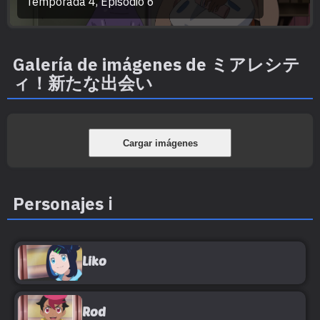
Temporada 4, Episodio 6
0
seconds
of
Galería de imágenes de ミアレシテ
0
seconds
ィ！新たな出会い
Personajes
ℹ️
Liko
Rod