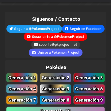
Síguenos / Contacto
Seguir a @PokemonProject
Seguir en Facebook
Suscribirte a @PokemonProject
soporte@pkproject.net
Unirse a Pokemon Project
Pokédex
Generación 1
Generación 2
Generación 3
Generación 4
Generación 5
Generación 6
Generación 7
Generación 8
Generación 9