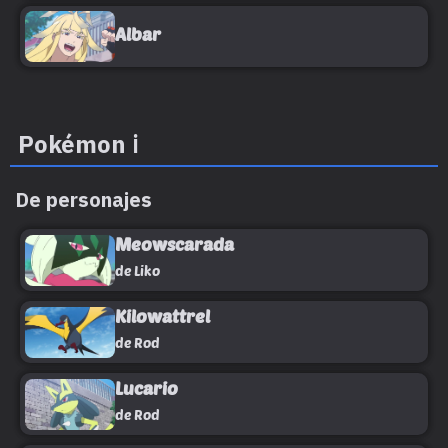
Albar
Pokémon
ℹ️
De personajes
Meowscarada
de Liko
Kilowattrel
de Rod
Lucario
de Rod