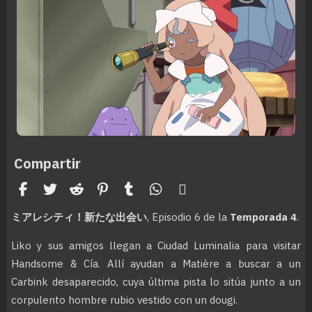
Compartir
Facebook
Twitter / X
Reddit
Pinterest
Tumblr
WhatsApp
Email
ミアレシティ！新たな出会い
, Episodio 6 de la
Temporada 4
.
Liko y sus amigos llegan a Ciudad Luminalia para visitar
Handsome & Cía. Allí ayudan a Matière a buscar a un
Carbink desaparecido, cuya última pista lo sitúa junto a un
corpulento hombre rubio vestido con un dougi.