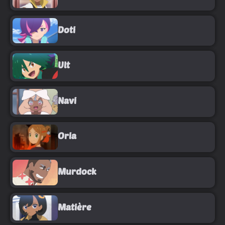
Doti
Ult
Navi
Oria
Murdock
Matière