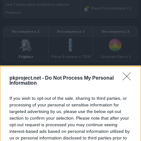
Tarea
Captura 3 Pokémon
Captura 5 Pokémon
pkproject.net -
Do Not Process My Personal
Captura 10 Pokémon
Information
(3/3) Día de la Comunidad: Frigibax
Haz 7 buenos lanzamientos
If you wish to opt-out of the sale, sharing to third parties, or
processing of your personal or sensitive information for
Haz 5 grandes lanzamientos
targeted advertising by us, please use the below opt-out
section to confirm your selection. Please note that after your
opt-out request is processed you may continue seeing
Haz 5 lanzamientos de bola curva
interest-based ads based on personal information utilized by
us or personal information disclosed to third parties prior to