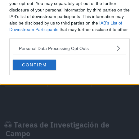
your opt-out. You may separately opt-out of the further
disclosure of your personal information by third parties on the
Recompensa 1
Recompensa 2
IAB’s list of downstream participants. This information may
also be disclosed by us to third parties on the
IAB’s List of
Downstream Participants
that may further disclose it to other
third parties.
Caramelos Frigibax x
C
Personal Data Processing Opt Outs
Frigibax
50
CONFIRM
Tarea
Recomp
Tareas de Investigación de
Captura 3 Pokémon
Fri
Campo