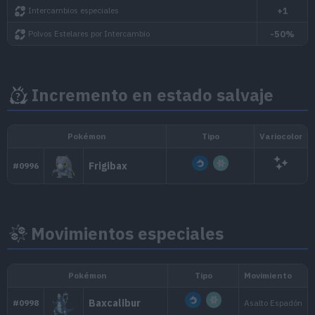
Final
20 junio 2026, 17h
Incremento en estado salvaje
Bonus
Polvos Estelares por capturar Pokémon
Caramelos por capturar Pokémon
Movimientos especiales
Probabilidad obtener Caramelos ++ al atrapar Pok
(Entrenadores de nivel +31)