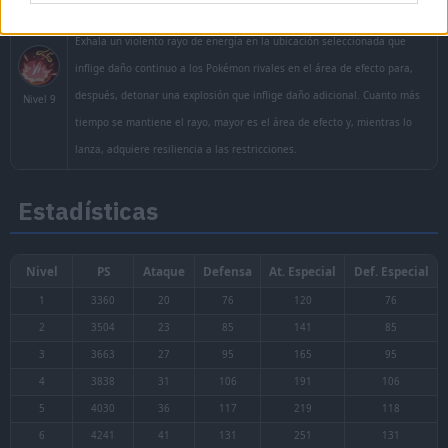
daño a los rivales cercanos y aumenta el medido
dichos Pokémon al acertar.
Estadísticas
Tornado
6s
Área
Crea una racha de aire con las alas que inflig
rivales y deja a su paso una brisa que inflige d
Nivel 1 o 3
rivales en el área de efecto.
Ala Mortífera
6s
Largo alcance