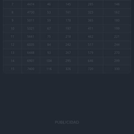
Emite un rayo destructor en la dirección selec
una cantidad de PS proporcional al daño infligid
Nivel 5
máximos, recibe un porcentaje determinado en
Mejora al nivel 11:
Inflige más daño.
Desahogo
6s
Área
Desata su frustración creando una zona de oscu
seleccionada que inflige daño continuo a los ri
Nivel 1 o 3
golpe incapacita al rival.