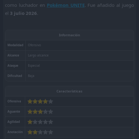
como luchador en
Pokémon UNITE
. Fue añadido al juego
el
3 julio 2026
.
Obtención Licencia UNITE
Por evento
Cadena evolutiva
Yveltal
no evoluciona.