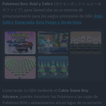
Pokémon Box: Rubí y Zafiro
(ポケモンボックス ルビー＆
サファイア), para GameCube, es un sistema de
almacenamiento para los juegos principales de GBA:
Rubí,
Zafiro
,
Esmeralda
,
Rojo Fuego y Verde Hoja
.
Conectando tu GBA mediante el
Cable Game Boy
Advance
, puedes transferir tus Pokémon a las cajas de
Pokémon BOX y almacenarlos ahí en lugar de tu cartucho