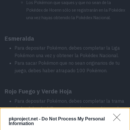
Los Pokémon que saques y que no sean de la
Pokédex de Hoenn sólo se registrarán en la Pokédex
una vez hayas obtenido la Pokédex Nacional.
Esmeralda
Para depositar Pokémon, debes completar la Liga
Pokémon una vez y obtener la Pokédex Nacional.
Para sacar Pokémon que no sean originarios de tu
juego, debes haber atrapado 100 Pokémon.
Rojo Fuego y Verde Hoja
Para depositar Pokémon, debes completar la trama
de las Islas Archi7 que activa el intercambio con los
juegos de Hoenn.
pkproject.net -
Do Not Process My Personal
Para sacar Pokémon que no sean originarios de tu
Information