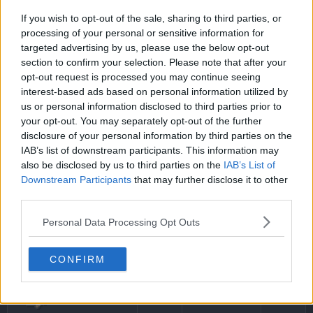
juego, debes haber atrapado 100 Pokémon.
If you wish to opt-out of the sale, sharing to third parties, or
processing of your personal or sensitive information for
targeted advertising by us, please use the below opt-out
Pokémon especiales
section to confirm your selection. Please note that after your
opt-out request is processed you may continue seeing
interest-based ads based on personal information utilized by
Pokémon BOX tiene 4 Pokémon especiales que podrás
us or personal information disclosed to third parties prior to
obtener, dentro de un huevo, al depositar cierta cantidad
your opt-out. You may separately opt-out of the further
de Pokémon en las cajas:
disclosure of your personal information by third parties on the
IAB’s list of downstream participants. This information may
also be disclosed by us to third parties on the
IAB’s List of
Pokém
Downstream Participants
that may further disclose it to other
Pokémon
Tipos
Movimiento
necesar
third parties.
Personal Data Processing Opt Outs
Swablu
Falsotortazo
1
CONFIRM
Veloc.
Zigzagoon
100
Extrema