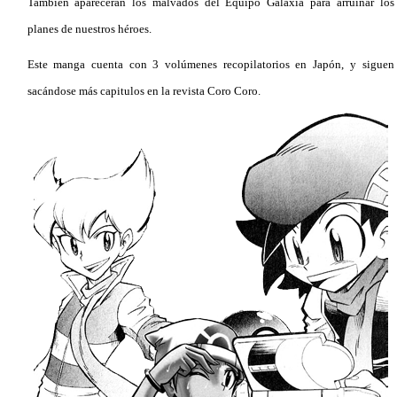
También aparecerán los malvados del Equipo Galaxia para arruinar los
planes de nuestros héroes.
Este manga cuenta con 3 volúmenes recopilatorios en Japón, y siguen
sacándose más capitulos en la revista Coro Coro.