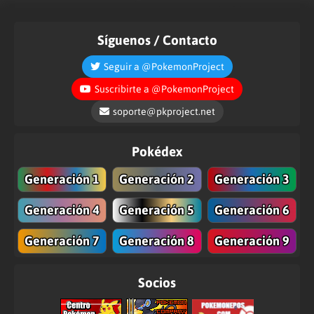
Síguenos / Contacto
Seguir a @PokemonProject
Suscribirte a @PokemonProject
soporte@pkproject.net
Pokédex
Generación 1
Generación 2
Generación 3
Generación 4
Generación 5
Generación 6
Generación 7
Generación 8
Generación 9
Socios