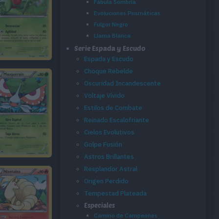
Fábula Sombría
Evoluciones Prismáticas
Fulgor Negro
Llama Blanca
Serie Espada y Escudo
Espada y Escudo
Choque Rebelde
Oscuridad Incandescente
Voltaje Vívido
Estilos de Combate
Reinado Escalofriante
Cielos Evolutivos
Golpe Fusión
Astros Brillantes
Resplandor Astral
Origen Perdido
Tempestad Plateada
Especiales
Camino de Campeones