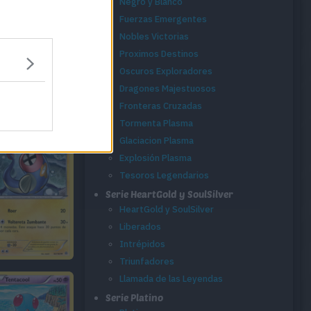
Negro y Blanco
Fuerzas Emergentes
Nobles Victorias
Proximos Destinos
Oscuros Exploradores
Dragones Majestuosos
Fronteras Cruzadas
Tormenta Plasma
Glaciacion Plasma
Explosión Plasma
Tesoros Legendarios
Serie HeartGold y SoulSilver
HeartGold y SoulSilver
Liberados
Intrépidos
Triunfadores
Llamada de las Leyendas
Serie Platino