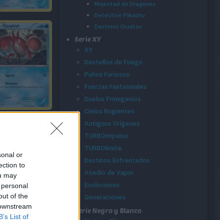
Majestad de Dragones
Detective Pikachu
Destinos Ocultos
Serie XY
XY
Destellos de Fuego
Puños Furiosos
Fuerzas Fantasmales
Duelos Primigenios
Cielos Rugientes
Antiguos Orígenes
TURBOimpulso
TURBOlímite
sonal or
Destinos Enfrentados
ection to
Asedio de Vapor
ou may
Evoluciones
 personal
out of the
Generaciones
 downstream
Serie Negro y Blanco
B’s List of