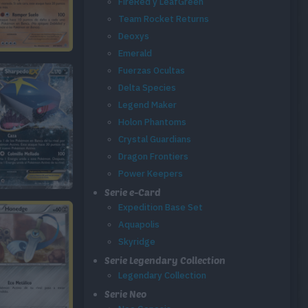
FireRed y LeafGreen
Team Rocket Returns
Deoxys
Emerald
Fuerzas Ocultas
Delta Species
Legend Maker
Holon Phantoms
Crystal Guardians
Dragon Frontiers
Power Keepers
Serie e-Card
Expedition Base Set
Aquapolis
Skyridge
Serie Legendary Collection
Legendary Collection
Serie Neo