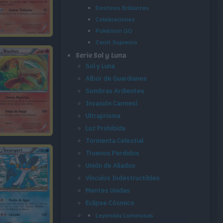
Destinos Brillantes
Celebraciones
Pokémon GO
Cenit Supremo
Serie Sol y Luna
Sol y Luna
Albor de Guardianes
Sombras Ardientes
Invasión Carmesí
Ultraprisma
Luz Prohibida
Tormenta Celestial
Truenos Perdidos
Unión de Aliados
Vínculos Indestructibles
Mentes Unidas
Eclipse Cósmico
Leyendas Luminosas