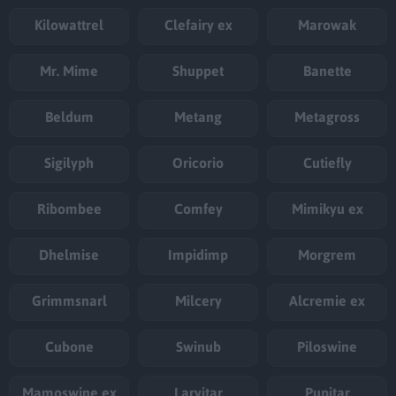
Kilowattrel
Clefairy ex
Marowak
Mr. Mime
Shuppet
Banette
Beldum
Metang
Metagross
Sigilyph
Oricorio
Cutiefly
Ribombee
Comfey
Mimikyu ex
Dhelmise
Impidimp
Morgrem
Grimmsnarl
Milcery
Alcremie ex
Cubone
Swinub
Piloswine
Mamoswine ex
Larvitar
Pupitar