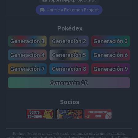
Unirse a Pokemon Project
Pokédex
Generación 1
Generación 2
Generación 3
Generación 4
Generación 5
Generación 6
Generación 7
Generación 8
Generación 9
Generación 10
Socios
Pokémon Project es un sitio web creado por fans, sin ningún tipo de afiliación,
patrocinio ni relación oficial con Nintendo, Game Freak, Creatures Inc. o The Pokémon