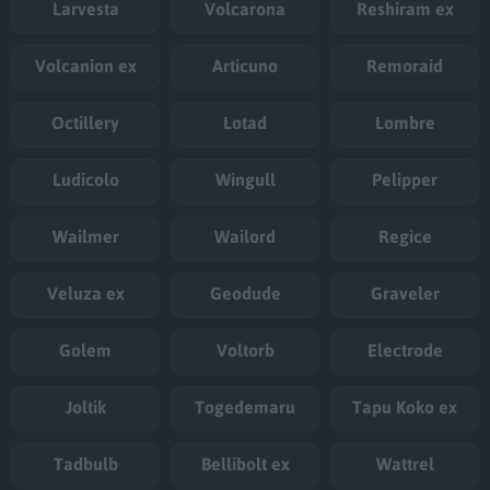
Larvesta
Volcarona
Reshiram ex
Volcanion ex
Articuno
Remoraid
Octillery
Lotad
Lombre
Ludicolo
Wingull
Pelipper
Wailmer
Wailord
Regice
Veluza ex
Geodude
Graveler
Golem
Voltorb
Electrode
Joltik
Togedemaru
Tapu Koko ex
Tadbulb
Bellibolt ex
Wattrel