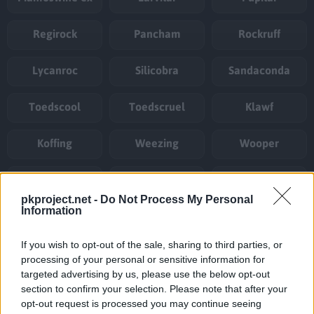
Regirock
Pancham
Rockruff
Lycanroc
Silicobra
Sandaconda
Toedscool
Toedscruel
Klawf
Koffing
Weezing
Wooper
Clodsire ex
Tyranitar
Purrloin
pkproject.net -
Do Not Process My Personal
Information
Zorua
Zoroark ex
Pangoro
If you wish to opt-out of the sale, sharing to third parties, or
Lokix
Bombirdier
Escavalier
processing of your personal or sensitive information for
targeted advertising by us, please use the below opt-out
Klink
Klang
Klinklang
section to confirm your selection. Please note that after your
opt-out request is processed you may continue seeing