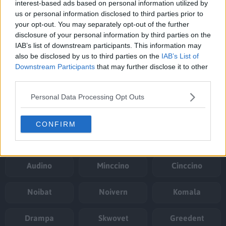
interest-based ads based on personal information utilized by
Stunfisk
Magearna
Corviknight
us or personal information disclosed to third parties prior to
your opt-out. You may separately opt-out of the further
Cufant
Copperajah
Zacian ex
disclosure of your personal information by third parties on the
IAB’s list of downstream participants. This information may
also be disclosed by us to third parties on the
IAB’s List of
Bagon
Shelgon
Salamence ex
Downstream Participants
that may further disclose it to other
third parties.
Druddigon
Reshiram
Snorlax
Personal Data Processing Opt Outs
Sentret
Furret
Dunsparce
CONFIRM
Dudunsparce ex
Kecleon
Tropius
Audino
Minccino
Cinccino
Noibat
Noivern
Komala
Drampa
Skwovet
Greedent