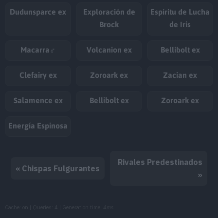
Dudunsparce ex
Exploración de
Espíritu de Lucha
Brock
de Iris
Macarra♂
Volcanion ex
Bellibolt ex
Clefairy ex
Zoroark ex
Zacian ex
Salamence ex
Bellibolt ex
Zoroark ex
Energía Espinosa
Rivales Predestinados
« Chispas Fulgurantes
»
Cache: on | Queries: 4 | Generation time:
4ms