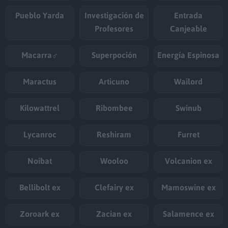
Pueblo Yarda
Investigación de
Entrada
Profesores
Canjeable
Macarra♂
Superpoción
Energía Espinosa
Maractus
Articuno
Wailord
Kilowattrel
Ribombee
Swinub
Lycanroc
Reshiram
Furret
Noibat
Wooloo
Volcanion ex
Bellibolt ex
Clefairy ex
Mamoswine ex
Zoroark ex
Zacian ex
Salamence ex