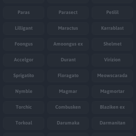
Paras
Parasect
Petilil
Lilligant
Maractus
Karrablast
Foongus
Amoongus ex
Shelmet
Accelgor
Durant
Virizion
Sprigatito
Floragato
Meowscarada
Nymble
Magmar
Magmortar
Torchic
Combusken
Blaziken ex
Torkoal
Darumaka
Darmanitan