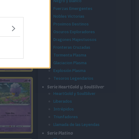
Negro y Blanco
Fuerzas Emergentes
Nobles Victorias
Proximos Destinos
Oscuros Exploradores
Dragones Majestuosos
Fronteras Cruzadas
Tormenta Plasma
Glaciacion Plasma
Explosión Plasma
Tesoros Legendarios
Serie HeartGold y SoulSilver
HeartGold y SoulSilver
Liberados
Intrépidos
Triunfadores
Llamada de las Leyendas
Serie Platino