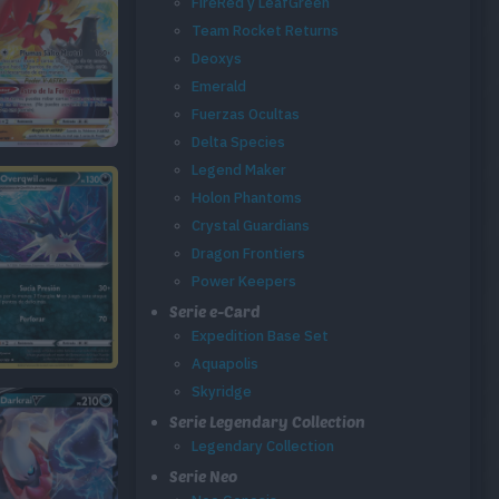
FireRed y LeafGreen
Team Rocket Returns
Deoxys
Emerald
Fuerzas Ocultas
Delta Species
Legend Maker
Holon Phantoms
Crystal Guardians
Dragon Frontiers
Power Keepers
Serie e-Card
Expedition Base Set
Aquapolis
Skyridge
Serie Legendary Collection
Legendary Collection
Serie Neo