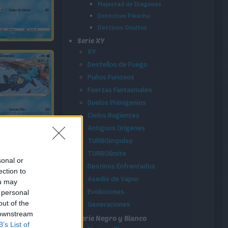
Majestad de Dragones
Detective Pikachu
Destinos Ocultos
Serie XY
XY
Destellos de Fuego
Puños Furiosos
Fuerzas Fantasmales
Duelos Primigenios
Cielos Rugientes
Antiguos Orígenes
TURBOimpulso
TURBOlímite
sonal or
Destinos Enfrentados
ection to
Asedio de Vapor
ou may
Evoluciones
 personal
out of the
Generaciones
 downstream
Serie Negro y Blanco
B’s List of