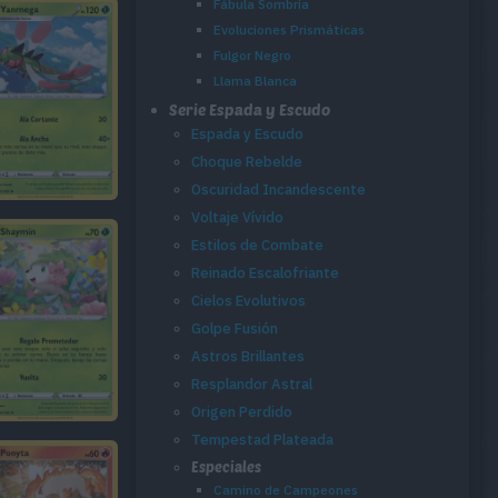
Fábula Sombría
Evoluciones Prismáticas
Fulgor Negro
Llama Blanca
Serie Espada y Escudo
Espada y Escudo
Choque Rebelde
Oscuridad Incandescente
Voltaje Vívido
Estilos de Combate
Reinado Escalofriante
Cielos Evolutivos
Golpe Fusión
Astros Brillantes
Resplandor Astral
Origen Perdido
Tempestad Plateada
Especiales
Camino de Campeones