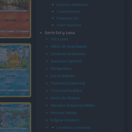
Destinos Brillantes
Celebraciones
Pokémon GO
Cenit Supremo
Serie Sol y Luna
Sol y Luna
Albor de Guardianes
Sombras Ardientes
Invasión Carmesí
Ultraprisma
Luz Prohibida
Tormenta Celestial
Truenos Perdidos
Unión de Aliados
Vínculos Indestructibles
Mentes Unidas
Eclipse Cósmico
Leyendas Luminosas