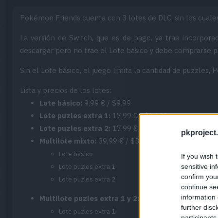
Pokémon Friends cuenta con 3 lotes de DLC, sin los cual
La versión de Switch, que es de pago, ya trae incorpora
descargar pero no trae el Lote básico y debe comprarse p
Sin el Lote básico, el juego limita la cantidad de puzzles,
Lista y precios de los lotes:
Lote básico:
9,99 € / $9.99
Lote puzles extra 1:
17,99 € / $14.99
Lote puzles extra 2:
17,99 € / $14.99
pkproject.
Multilote mixto:
39,99 € / $33.99
Lote básico
If you wish 
Lote puzles extra 1
sensitive in
confirm you
Lote puzles extra 2
continue se
information 
Multilote puzles extra 1 y 2:
29,99 € / $25.99
further disc
Lote puzles extra 1
participants