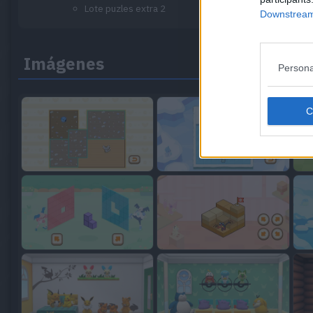
Lote puzles extra 2
Downstream 
Imágenes
Persona