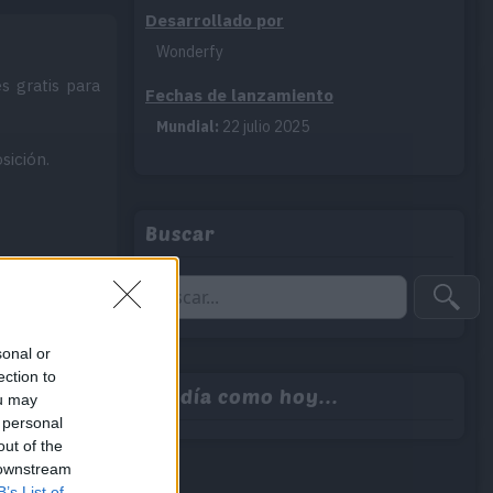
Desarrollado por
Wonderfy
s gratis para
Fechas de lanzamiento
Mundial:
22 julio 2025
sición.
Buscar
sonal or
ection to
Tal día como hoy...
ou may
 personal
out of the
 downstream
B’s List of