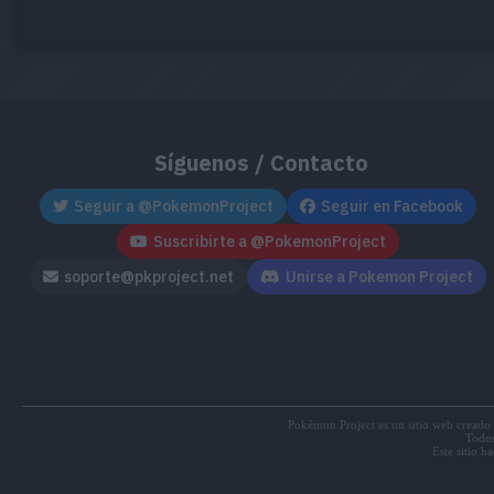
Síguenos / Contacto
Seguir a @PokemonProject
Seguir en Facebook
Suscribirte a @PokemonProject
soporte@pkproject.net
Unirse a Pokemon Project
Pokémon Project es un sitio web creado 
Todos
Este sitio h