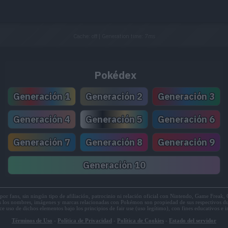
Cache: off | Generation time:
7ms
Pokédex
Generación 1
Generación 2
Generación 3
Generación 4
Generación 5
Generación 6
Generación 7
Generación 8
Generación 9
Generación 10
por fans, sin ningún tipo de afiliación, patrocinio ni relación oficial con Nintendo, Game Frea
 los nombres, imágenes y marcas relacionadas con Pokémon son propiedad de sus respectivos d
ace uso de dichos elementos bajo los principios de fair use (uso legítimo), con fines educativos e 
Términos de Uso
-
Política de Privacidad
-
Política de Cookies
-
Estado del servidor