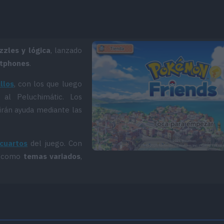
zzles y lógica
, lanzado
rtphones
.
illos
, con los que luego
 al Peluchimátic. Los
irán ayuda mediante las
 cuartos
del juego. Con
sí como
temas variados
,