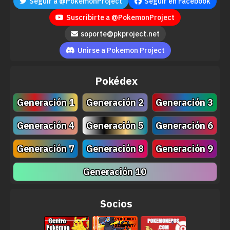
Seguir a @PokemonProject
Seguir en Facebook
Suscribirte a @PokemonProject
soporte@pkproject.net
Unirse a Pokemon Project
Pokédex
Generación 1
Generación 2
Generación 3
Generación 4
Generación 5
Generación 6
Generación 7
Generación 8
Generación 9
Generación 10
Socios