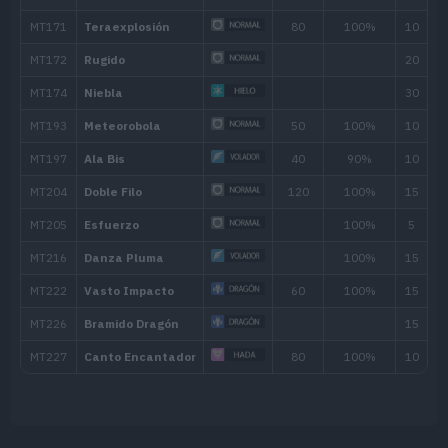
Respiro
Impresionar
30
Danza Pluma
Niebla
MT/MO
Movimiento
Tipo
Pode
MT001
Derribo
90
MT004
Agilidad