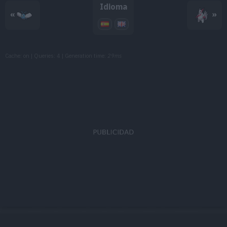
Idioma
«
»
MT130
Refuerzo
MT135
Rayo Hielo
90
Cache: on | Queries: 4 | Generation time:
29ms
MT141
Llamarada
110
MT149
Terremoto
100
MT152
Gigaimpacto
150
MT156
Enfado
120
MT160
Vendaval
110
MT163
Hiperrayo
150
MT164
Pájaro Osado
120