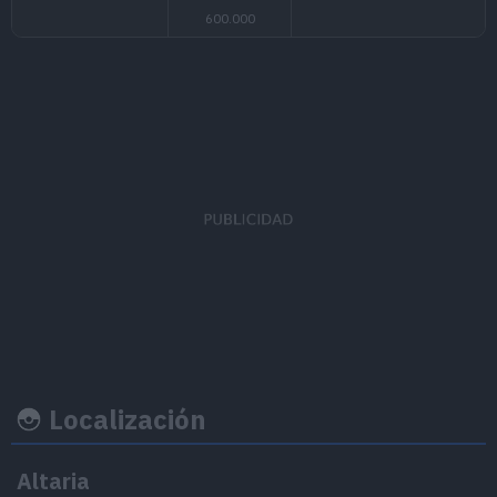
Ratio
Felicid
EVs obtenidos
captura
base
Defensa Especial
x 2
45
50
Localización
Altaria