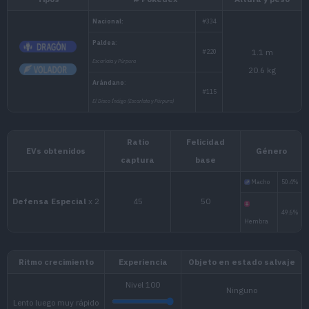
Tipos
# Pokédex