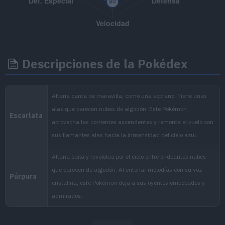
MT097
Vuelo
90
MT100
Danza Dragón
MT103
Sustituto
Descripciones de la Pokédex
MT107
Fuego Fatuo
MT113
Viento Afín
MT115
Pulso Dragón
85
MT117
Vozarrón
90
MT118
Onda Ígnea
95
MT125
Lanzallamas
90
MT127
Carantoña
90