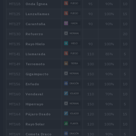
44
Fuerza Lunar
95
50
Canto Mortal
56
Ataque Aéreo
140
Movimiento
Tipo
Poder
Despejar
Carga Dragón
100
Viento Afín