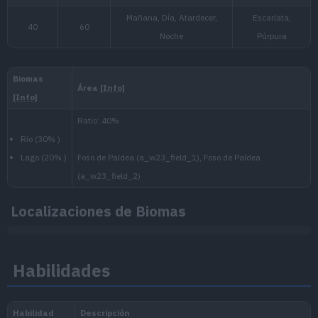
Localizaciones de Biomas
Nivel
Nivel
Hora
Habilidades
mín.
máx.
Mañana, Día, Atardecer,