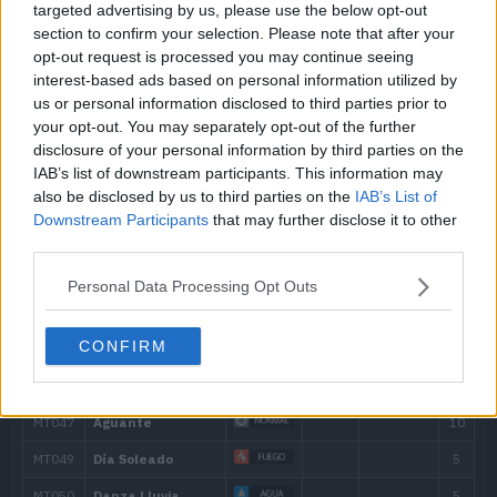
targeted advertising by us, please use the below opt-out
section to confirm your selection. Please note that after your
opt-out request is processed you may continue seeing
interest-based ads based on personal information utilized by
us or personal information disclosed to third parties prior to
your opt-out. You may separately opt-out of the further
disclosure of your personal information by third parties on the
IAB’s list of downstream participants. This information may
also be disclosed by us to third parties on the
IAB’s List of
Downstream Participants
that may further disclose it to other
third parties.
Nivel
Movimiento
Tipo
Poder
Personal Data Processing Opt Outs
Evo
Pulso Dragón
85
CONFIRM
---
Voz Cautivadora
40
---
Picoteo
60
---
Picotazo
35