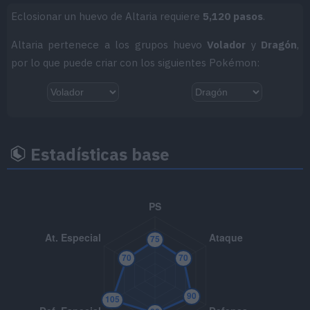
Eclosionar un huevo de Altaria requiere
5,120 pasos
.
MT047
Aguante
Altaria pertenece a los grupos huevo
Volador
y
Dragón
,
MT049
Día Soleado
por lo que puede criar con los siguientes Pokémon:
MT050
Danza Lluvia
MT052
Paisaje Nevado
Estadísticas base
MT066
Golpe Cuerpo
85
MT070
Sonámbulo
MT078
Garra Dragón
80
MT079
Brillo Mágico
80
MT085
Descanso