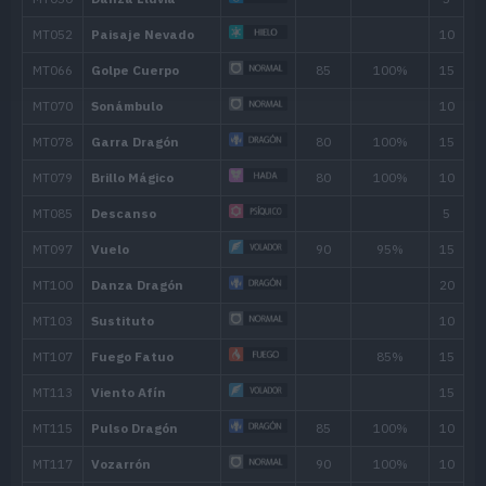
---
Neblina
---
Gruñido
12
Ataque Furia
15
16
Canon
60
20
Dragoaliento
60
24
Velo Sagrado
28
Canto
32
Rizo Algodón
38
Derribo
90