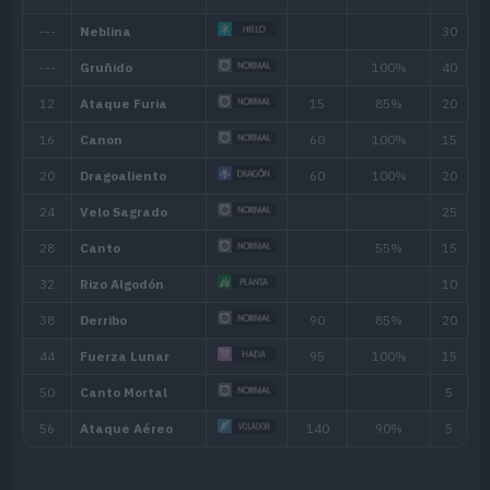
Nivel
Nivel
Hora
mín.
máx.
Mañana, Día, Atardecer,
40
60
Noche
Biomas
Área
[Info]
[Info]
Ratio: 40%
Río (30% )
Lago (20% )
Foso de Paldea (a_w23_field_1), Foso
(a_w23_field_2)