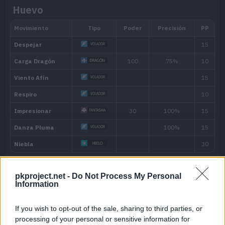
Huevo
Habilidad
Descripción
Sus problemas de estado desaparecen 
Cura Natural
combate.
pkproject.net -
Do Not Process My Personal
Máquina
Information
Aclimatación
Anula todos los efectos del tiempo atm
Habilidad oculta
If you wish to opt-out of the sale, sharing to third parties, or
processing of your personal or sensitive information for