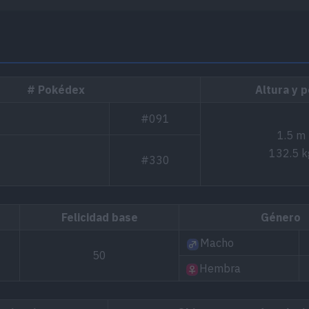
# Pokédex
Altura y 
#091
1.5 m
132.5 k
#330
Felicidad base
Género
Macho
50
Hembra