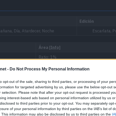
Edición
añana, Día, Atardecer, Noche
Escarlata, P
Área
[Info]
Ratio: 1%
net -
Do Not Process My Personal Information
Ninguno
to opt-out of the sale, sharing to third parties, or processing of your per
formation for targeted advertising by us, please use the below opt-out s
r selection. Please note that after your opt-out request is processed y
eing interest-based ads based on personal information utilized by us or
disclosed to third parties prior to your opt-out. You may separately opt-
losure of your personal information by third parties on the IAB’s list of
. This information may also be disclosed by us to third parties on the
IA