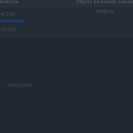
eriencia
Objeto en estado salvaj
Ninguno
vel
100
250.000