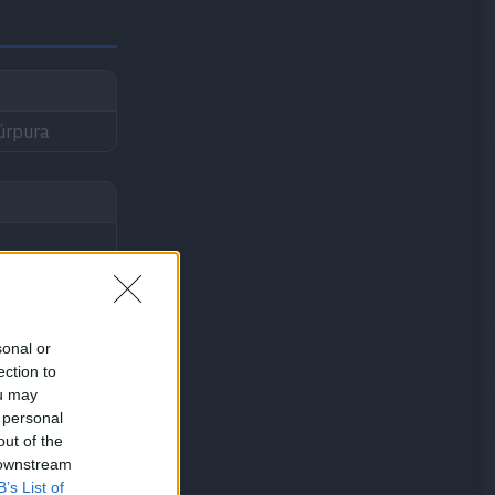
úrpura
sonal or
ection to
ou may
 personal
out of the
 downstream
B’s List of