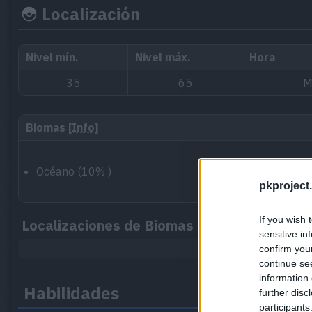
Localización
Nivel mín.
Nivel máx.
Hora
35
65
M
Biomas
[Info]
Océano (10% )
pkproject.
If you wish 
Localizaciones de Biomas
sensitive in
confirm you
continue se
information 
Habilidades
further disc
participants