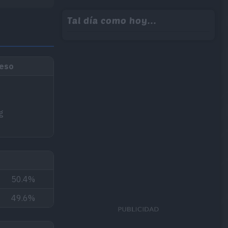
Tal día como hoy...
peso
g
50.4%
49.6%