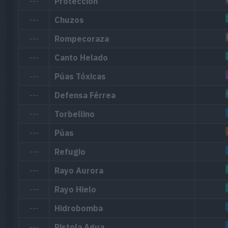
---
Protección
---
Chuzos
---
Rompecoraza
---
Canto Helado
---
Púas Tóxicas
---
Defensa Férrea
---
Torbellino
---
Púas
---
Refugio
---
Rayo Aurora
---
Rayo Hielo
---
Hidrobomba
---
Pistola Agua