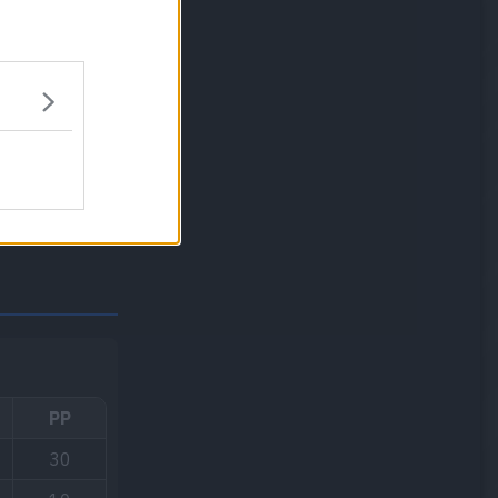
PP
30