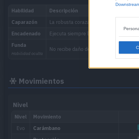
Downstream 
Habilidad
Descripción
Caparazón
La robusta coraza que lo protege bloque
Persona
Encadenado
Ejecuta siempre los movimientos de at
Funda
No recibe daño de las tormentas de are
Habilidad oculta
Movimientos
Nivel
Nivel
Movimiento
Evo
Carámbano