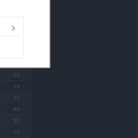
PP
15
20
20
20
15
10
15
10
40
10
10