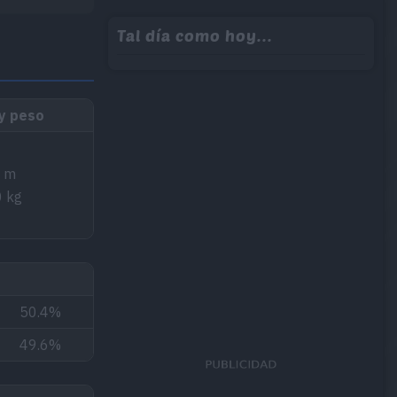
Tal día como hoy...
 y peso
0 m
0 kg
50.4%
49.6%