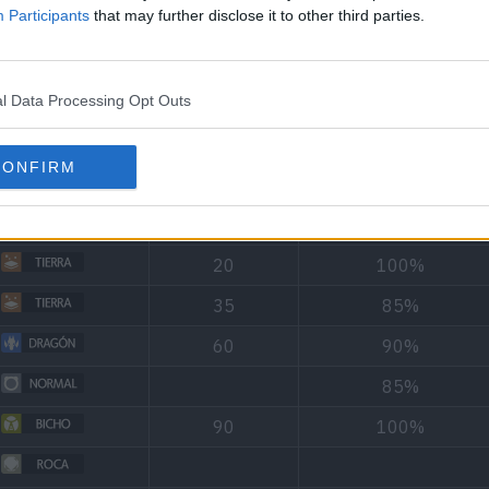
Participants
that may further disclose it to other third parties.
Tipo
Poder
Precisión
80
100%
l Data Processing Opt Outs
60
100%
60
100%
CONFIRM
55%
100%
20
100%
35
85%
60
90%
85%
90
100%