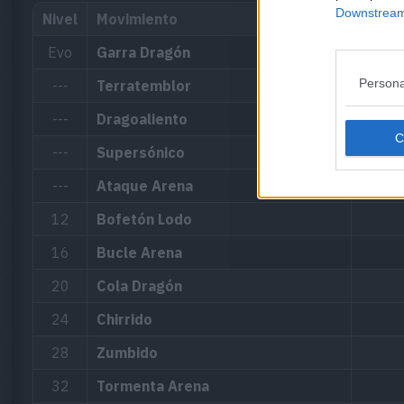
Downstream 
Nivel
Movimiento
Evo
Garra Dragón
Persona
---
Terratemblor
---
Dragoaliento
---
Supersónico
---
Ataque Arena
12
Bofetón Lodo
16
Bucle Arena
20
Cola Dragón
24
Chirrido
28
Zumbido
32
Tormenta Arena