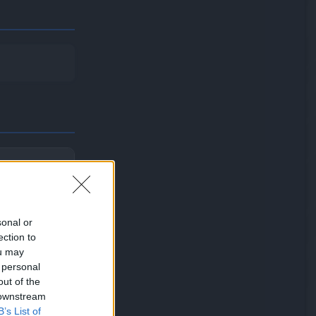
sonal or
ection to
ou may
 personal
out of the
 downstream
B’s List of