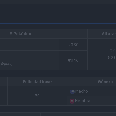
# Pokédex
Altura
#330
2.
82.
#046
 Púrpura)
Felicidad base
Género
Macho
50
Hembra