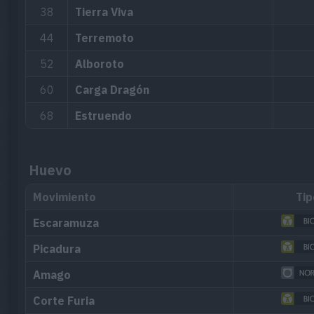
38
Tierra Viva
44
Terremoto
52
Alboroto
60
Carga Dragón
68
Estruendo
Huevo
Movimiento
Tip
Escaramuza
Picadura
Amago
Corte Furia