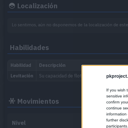
Localización
Lo sentimos, aún no disponemos de la localización de es
Habilidades
Habilidad
Descripción
Levitación
Su capacidad de flotar sobre el suelo le p
pkproject.
If you wish 
sensitive in
Movimientos
confirm you
continue se
information 
further disc
Nivel
participants