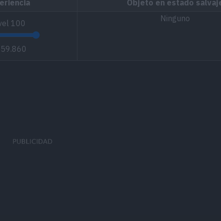
eriencia
Objeto en estado salvaj
Ninguno
vel
100
059.860