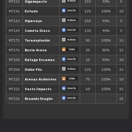
MT025
Imagen
70
MT027
Golpe Aéreo
60
MT028
Terratemblor
60
MT031
Garra Metal
50
MT032
Rapidez
60
MT035
Disparo Lodo
55
MT036
Tumba Rocas
60
MT043
Lanzamiento
MT044
Cola Dragón
60