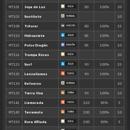
Golpe
120
MT/MO
Movimiento
Tipo
Pode
MT001
Derribo
90
MT006
Cara Susto
MT007
Protección
MT008
Colmillo Ígneo
65
MT009
Colmillo Rayo
65