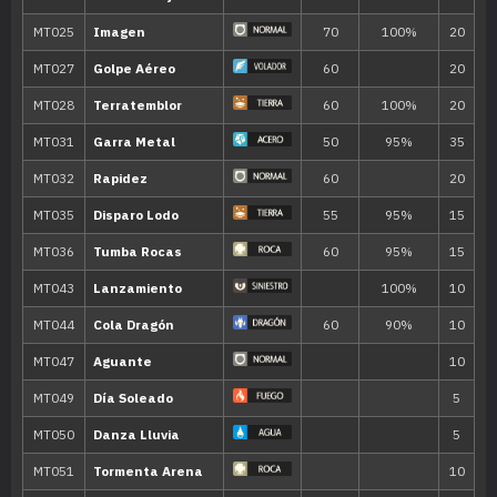
Evo
Triturar
80
---
Bucle Arena
35
---
Dragoaliento
60
---
Placaje
40
---
Ataque Arena
18
Terratemblor
60
27
Mordisco
60
34
Cuchillada
70
42
Garra Dragón
80