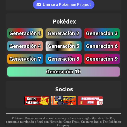
MT204
Doble Filo
120
Unirse a Pokemon Project
MT215
Arenas Ardientes
70
Pokédex
MT222
Vasto Impacto
60
Generación 1
Generación 2
Generación 3
MT226
Bramido Dragón
Generación 4
Generación 5
Generación 6
Generación 7
Generación 8
Generación 9
Generación 10
Socios
Pokémon Project es un sitio web creado por fans, sin ningún tipo de afiliación,
patrocinio ni relación oficial con Nintendo, Game Freak, Creatures Inc. o The Pokémon
Company.