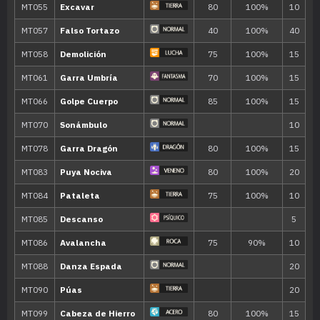
52
Excavar
80
62
Tormenta Arena
72
Derribo
90
82
Carga Dragón
100
Movimiento
Tipo
Poder
Ciclón
40
Garra Metal
50
Doble Filo
120