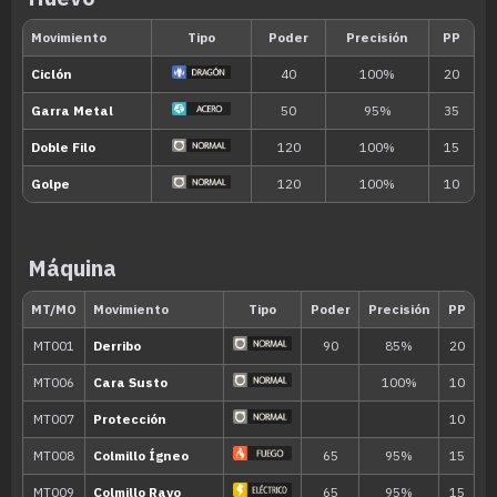
Habilidad
Descripción
Velo Arena
Aumenta su Evasión durante las torm
Piel Tosca
Hiere con su piel áspera al Pokémon q
movimiento de contacto.
Habilidad oculta
Máquina
Nivel
Movimiento
Tipo
Poder