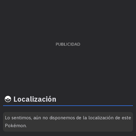
EVs obtenidos
Ratio captura
Felicidad b
Ataque
x 3
45
50
Localización
Lo sentimos, aún no disponemos de la localización de este
Ritmo crecimiento
Experiencia
Objeto
Pokémon.