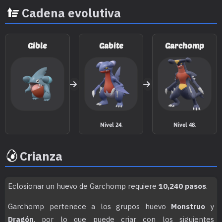
MT047
Aguante
Cadena evolutiva
MT049
Día Soleado
Gible
Gabite
Garchomp
MT050
Danza Lluvia
MT051
Tormenta Arena
MT055
Excavar
80
MT057
Falso Tortazo
40
Nivel 24
.
Nivel 48
.
MT058
Demolición
75
Crianza
MT061
Garra Umbría
70
Eclosionar un huevo de Garchomp requiere
10,240 pasos
.
MT066
Golpe Cuerpo
85
Garchomp pertenece a los grupos huevo
Monstruo
y
MT070
Sonámbulo
Dragón
, por lo que puede criar con los siguientes