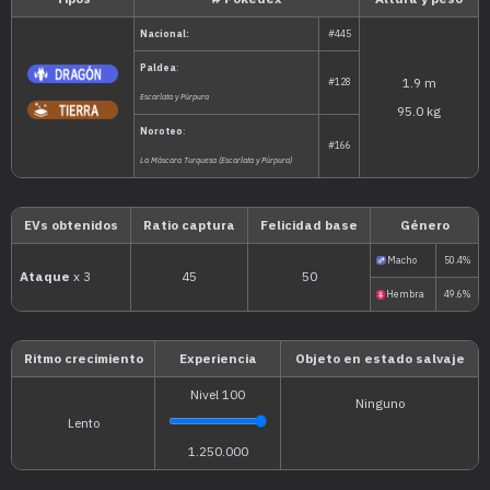
Tipos
# Pokédex