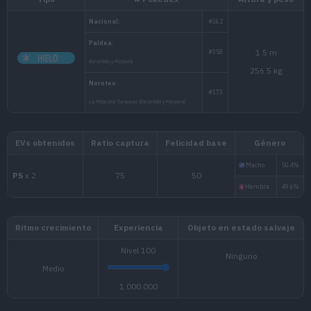
Tipo
# Pokédex