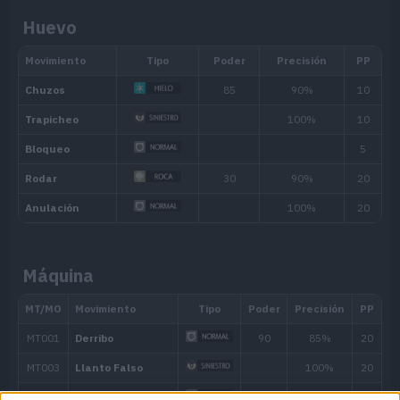
Foco Interno
ante los ataques de otros Pokémon ni s
Huevo
Intimidación.
Gélido
Recupera PS de forma gradual cuando
Veleta
Aumenta mucho una característica en
reduce otra.
Habilidad oculta
Máquina