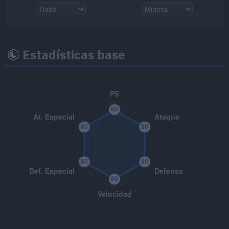
MT070
Sonámbulo
MT075
Pantalla de Luz
Estadísticas base
MT085
Descanso
MT087
Mofa
MT090
Púas
MT094
Pulso Umbrío
80
MT099
Cabeza de Hierro
80
MT103
Sustituto
MT108
Triturar
80