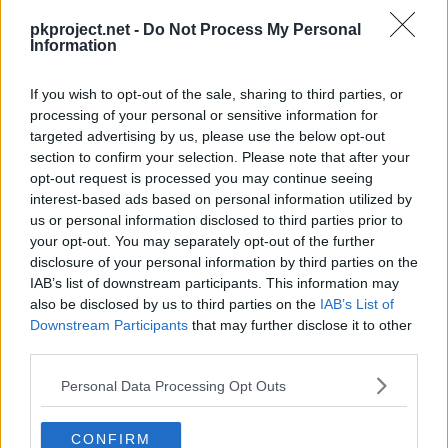
Nivel
Movimiento
Tipo
Poder
pkproject.net -
Do Not Process My Personal
Information
Evo
Liofilización
70
If you wish to opt-out of the sale, sharing to third parties, or
processing of your personal or sensitive information for
---
Golpe Cabeza
70
targeted advertising by us, please use the below opt-out
section to confirm your selection. Please note that after your
---
Malicioso
opt-out request is processed you may continue seeing
interest-based ads based on personal information utilized by
---
Doble Equipo
us or personal information disclosed to third parties prior to
your opt-out. You may separately opt-out of the further
disclosure of your personal information by third parties on the
---
Nieve Polvo
40
IAB’s list of downstream participants. This information may
also be disclosed by us to third parties on the
IAB’s List of
---
Impresionar
30
Downstream Participants
that may further disclose it to other
third parties.
---
Frío Polar
Personal Data Processing Opt Outs
15
Canto Helado
40
CONFIRM