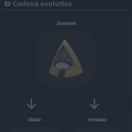
Cadena evolutiva
MT/MO
Movimiento
Tipo
Poder
Snorunt
MT001
Derribo
90
MT003
Llanto Falso
MT006
Cara Susto
MT007
Protección
MT010
Colmillo Hielo
65
MT011
Hidropulso
60
MT020
Abrecaminos
50
Glalie
Froslass
MT022
Agua Fría
50