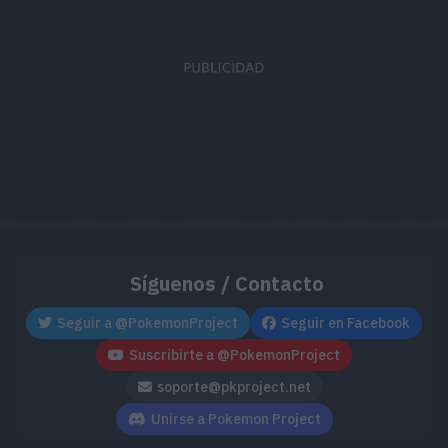
MT180
Giro Bola
MT187
Carámbano
25
MT193
Meteorobola
50
Síguenos / Contacto
Seguir a @PokemonProject
Seguir en Facebook
Suscribirte a @PokemonProject
soporte@pkproject.net
Unirse a Pokemon Project