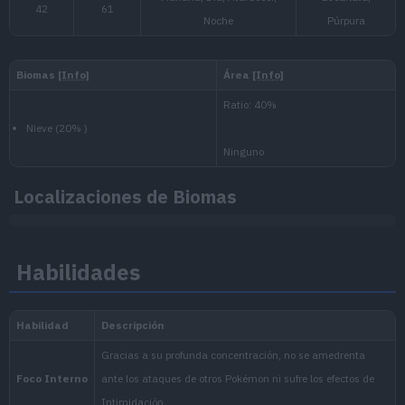
Nivel
100
Medio
1.000.000
Nacional:
Paldea
:
Localizaciones de Biomas
Escarlata y Púrpura
Noroteo
:
Habilidades
La Máscara Turquesa (Escarl