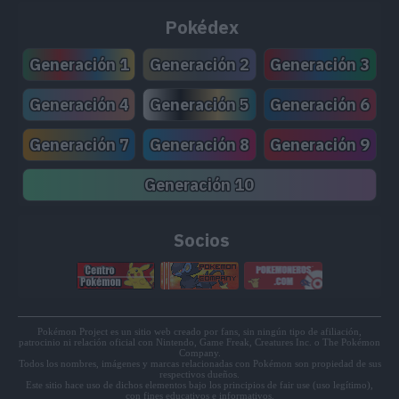
Pokédex
Generación 1
Generación 2
Generación 3
Generación 4
Generación 5
Generación 6
Generación 7
Generación 8
Generación 9
Generación 10
Socios
Pokémon Project es un sitio web creado por fans, sin ningún tipo de afiliación,
patrocinio ni relación oficial con Nintendo, Game Freak, Creatures Inc. o The Pokémon
Company.
Todos los nombres, imágenes y marcas relacionadas con Pokémon son propiedad de sus
respectivos dueños.
Este sitio hace uso de dichos elementos bajo los principios de fair use (uso legítimo),
con fines educativos e informativos.