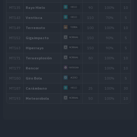
Movimiento
Tipo
Poder
Chuzos
85
Trapicheo
Bloqueo
Rodar
30
Anulación