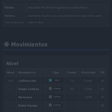
Movimientos
Nivel
Nivel
Hora
Nivel
mín.
máx.
Mañana, Día, Atardecer,
42
61
Noche
Biomas
[Info]
Área
[Info