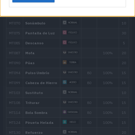
20
Protección
25
Viento Hielo
55
30
Vaho Gélido
60
35
Mordisco
60
40
Colmillo Hielo
65
47
Paisaje Nevado
54
Meteorobola
50
61
Triturar
80
68
Ventisca
110