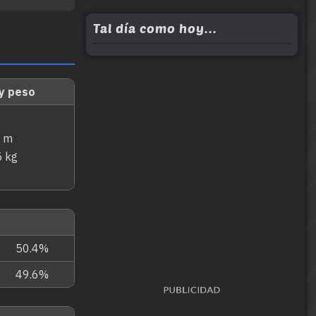
Tal día como hoy...
 y peso
2 m
5 kg
50.4%
49.6%