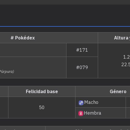
# Pokédex
Altura
#171
1.
22.
#079
 Púrpura)
Felicidad base
Género
Macho
50
Hembra