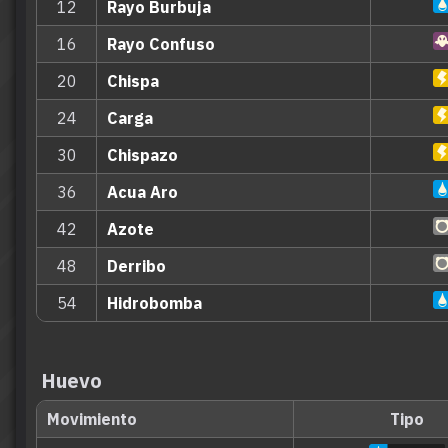
12
Rayo Burbuja
16
Rayo Confuso
20
Chispa
24
Carga
30
Chispazo
36
Acua Aro
42
Azote
48
Derribo
54
Hidrobomba
Huevo
Movimiento
Tipo