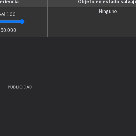
eriencia
Objeto en estado salvaj
Ninguno
vel
100
250.000