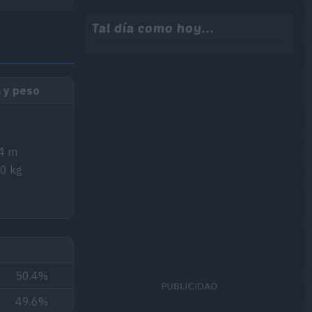
Tal día como hoy...
 y peso
4 m
.0 kg
50.4%
49.6%