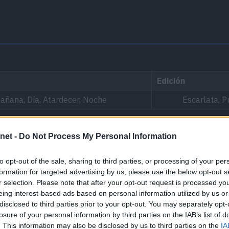
Edición
añana, Día, Atardecer, Noche
Escarlata, P
Área
[Info]
net -
Do Not Process My Personal Information
Ratio: 1%
to opt-out of the sale, sharing to third parties, or processing of your per
formation for targeted advertising by us, please use the below opt-out s
Área 2 (Norte)
r selection. Please note that after your opt-out request is processed y
eing interest-based ads based on personal information utilized by us or
disclosed to third parties prior to your opt-out. You may separately opt-
losure of your personal information by third parties on the IAB’s list of
. This information may also be disclosed by us to third parties on the
IA