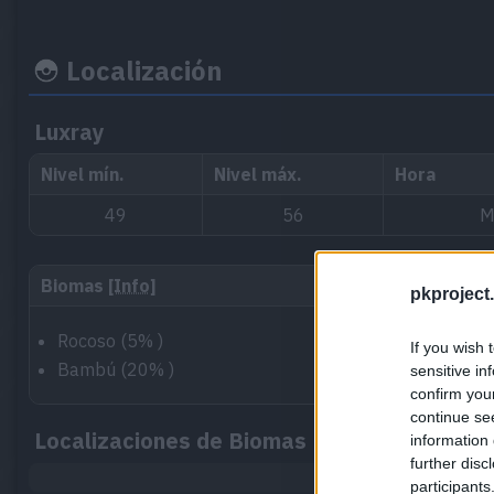
Localización
Luxray
Nivel mín.
Nivel máx.
Hora
49
56
M
Biomas
[Info]
pkproject.
Rocoso (5% )
If you wish 
Bambú (20% )
sensitive in
confirm you
continue se
Localizaciones de Biomas
information 
further disc
participants