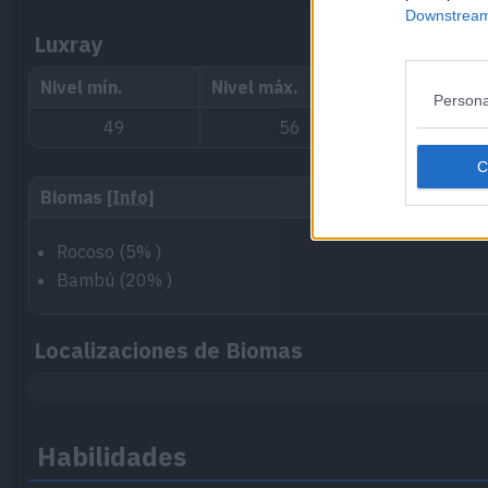
Downstream 
Luxray
Nivel mín.
Nivel máx.
Hora
Persona
49
56
M
Biomas
[Info]
Rocoso (5% )
Bambú (20% )
Localizaciones de Biomas
Habilidades