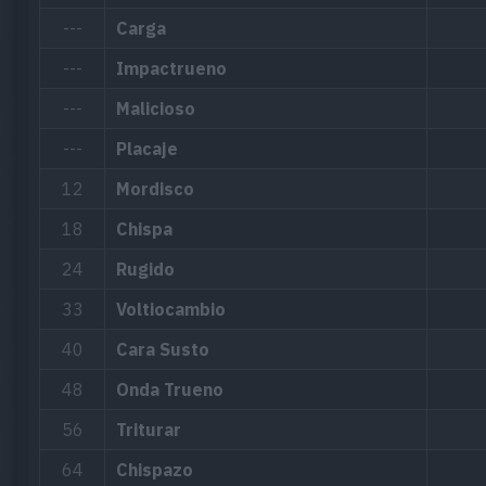
---
Carga
---
Impactrueno
---
Malicioso
---
Placaje
12
Mordisco
18
Chispa
24
Rugido
33
Voltiocambio
40
Cara Susto
48
Onda Trueno
56
Triturar
64
Chispazo