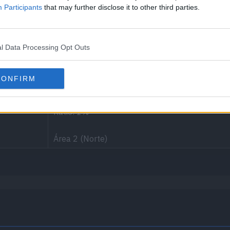
Participants
that may further disclose it to other third parties.
Edición
l Data Processing Opt Outs
añana, Día, Atardecer, Noche
Escarlata, P
CONFIRM
Área
[Info]
Ratio: 1%
Área 2 (Norte)