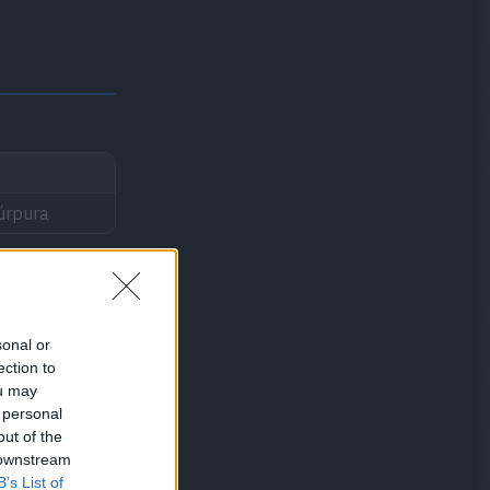
úrpura
sonal or
ection to
ou may
 personal
out of the
 downstream
B’s List of