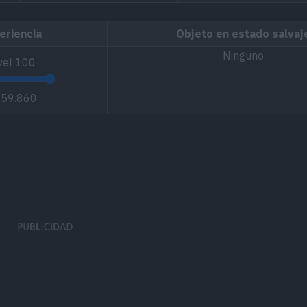
eriencia
Objeto en estado salvaj
Ninguno
vel
100
059.860