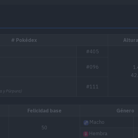
# Pokédex
Altura
#405
#096
1.
42
#111
a y Púrpura)
Felicidad base
Género
Macho
50
Hembra