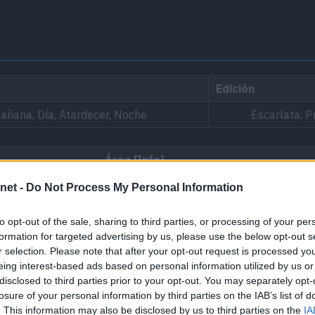
Edición
añana, Día, Atardecer, Noche
Escarlata, P
Área
[Info]
Ratio: 60%
net -
Do Not Process My Personal Information
Ninguno
to opt-out of the sale, sharing to third parties, or processing of your per
formation for targeted advertising by us, please use the below opt-out s
r selection. Please note that after your opt-out request is processed y
eing interest-based ads based on personal information utilized by us or
disclosed to third parties prior to your opt-out. You may separately opt-
losure of your personal information by third parties on the IAB’s list of
. This information may also be disclosed by us to third parties on the
IA