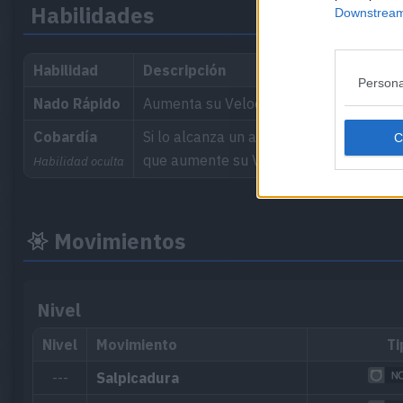
Habilidades
Downstream 
Habilidad
Descripción
Persona
Nado Rápido
Aumenta su Velocidad cuando llueve.
Cobardía
Si lo alcanza un ataque de tipo Siniestr
que aumente su Velocidad.
Habilidad oculta
Movimientos
Nivel
Nivel
Movimiento
Ti
---
Salpicadura