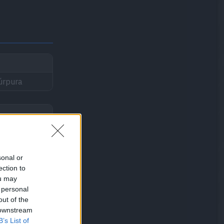
úrpura
sonal or
ection to
ou may
 personal
out of the
 downstream
B’s List of