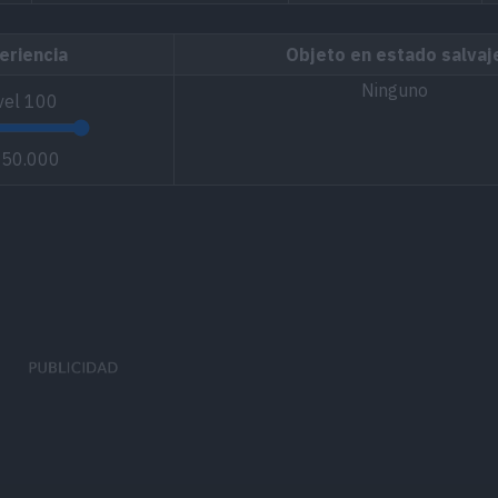
eriencia
Objeto en estado salvaj
Ninguno
vel
100
250.000