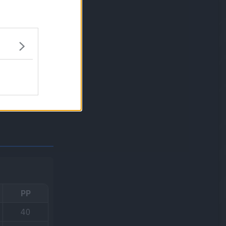
miedo hace
PP
40