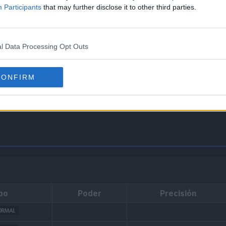
Participants
that may further disclose it to other third parties.
l Data Processing Opt Outs
o, Bicho o Fantasma, o si sufre los efectos de Intimidación, el 
CONFIRM
po
Poder
Precisión