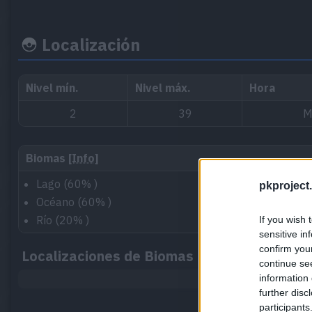
Localización
Nivel mín.
Nivel máx.
Hora
2
39
M
Biomas
[Info]
Lago (60% )
pkproject.
Océano (60% )
Río (20% )
If you wish 
sensitive in
confirm you
Localizaciones de Biomas
continue se
information 
further disc
participants