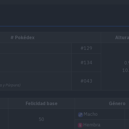
# Pokédex
Altura
#129
#134
0.
10
#043
a y Púrpura)
Felicidad base
Género
Macho
50
Hembra