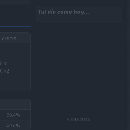
Tal día como hoy...
 y peso
9 m
.0 kg
50.4%
49.6%