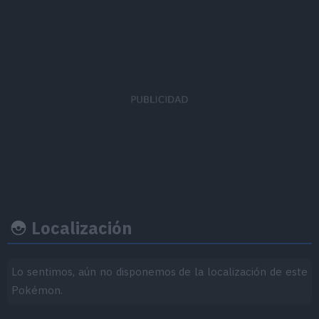
Ratio
Felicid
EVs obtenidos
captura
base
Defensa Especial
x 2
60
50
Localización
Lo sentimos, aún no disponemos de la localización de este
Ritmo crecimiento
Experiencia
Objeto
Pokémon.
Nivel
100