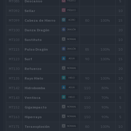
48
Enrosque
52
Hidrobomba
110
Movimiento
Tipo
Poder
Cosquillas
Manto Espejo
Dragoaliento
60
Niebla