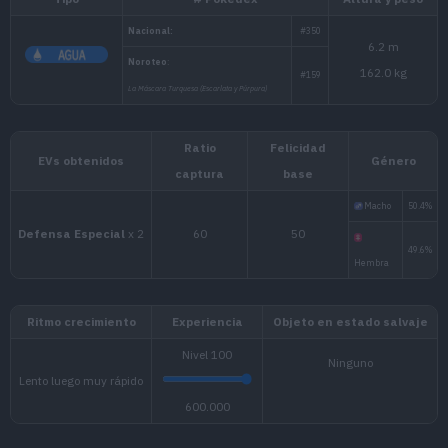
Tipo
# Pokédex