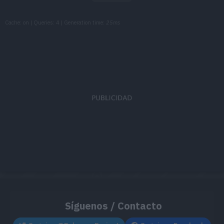
MT152
Gigaimpacto
150
Cache: on | Queries: 4 | Generation time:
25ms
MT163
Hiperrayo
150
MT171
Teraexplosión
80
MT174
Niebla
MT188
Escaldar
80
MT193
Meteorobola
50
MT196
Viraje
60
MT200
Ráfaga Escamas
25
MT203
Más Psique
Síguenos / Contacto
MT204
Doble Filo
120