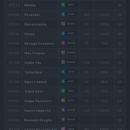
Rayo Confuso
Hipnosis
Neblina
MT/MO
Movimiento
Tipo
Pode
MT001
Derribo
90
MT007
Protección
MT011
Hidropulso
60