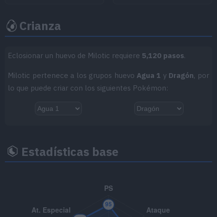
MT044
Cola Dragón
60
Crianza
MT046
Alud
60
MT047
Aguante
Eclosionar un huevo de Milotic requiere
5,120 pasos
.
MT050
Danza Lluvia
Milotic pertenece a los grupos huevo
Agua 1
y
Dragón
, por
lo que puede criar con los siguientes Pokémon:
MT066
Golpe Cuerpo
85
MT070
Sonámbulo
MT075
Pantalla de Luz
Estadísticas base
MT077
Cascada
80
MT085
Descanso
MT092
Sellar