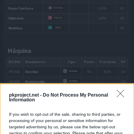
Nivel
Movimiento
Tipo
Poder
Evo
Hidropulso
60
Máquina
---
Placaje
40
---
Constricción
15
---
Pistola Agua
40
pkproject.net -
Do Not Process My Personal
---
Salpicadura
Information
---
Azote
If you wish to opt-out of the sale, sharing to third parties, or
processing of your personal or sensitive information for
4
Voz Cautivadora
40
targeted advertising by us, please use the below opt-out
section to confirm your selection. Please note that after your