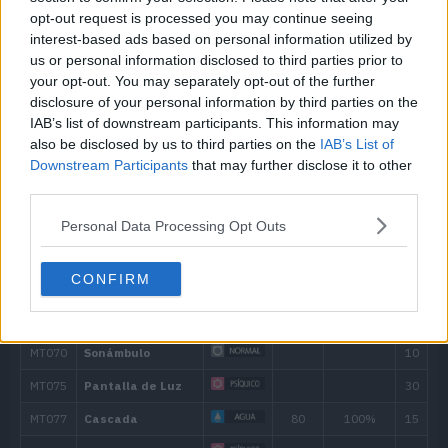
8
Ciclón
40
opt-out request is processed you may continue seeing
interest-based ads based on personal information utilized by
us or personal information disclosed to third parties prior to
12
Acua Aro
your opt-out. You may separately opt-out of the further
disclosure of your personal information by third parties on the
16
Atracción
IAB’s list of downstream participants. This information may
also be disclosed by us to third parties on the
IAB’s List of
20
Gota Vital
Downstream Participants
that may further disclose it to other
third parties.
24
Cola Dragón
60
Personal Data Processing Opt Outs
28
Recuperación
CONFIRM
32
Acua Cola
90
36
Velo Sagrado
40
Surf
90
44
Danza Lluvia