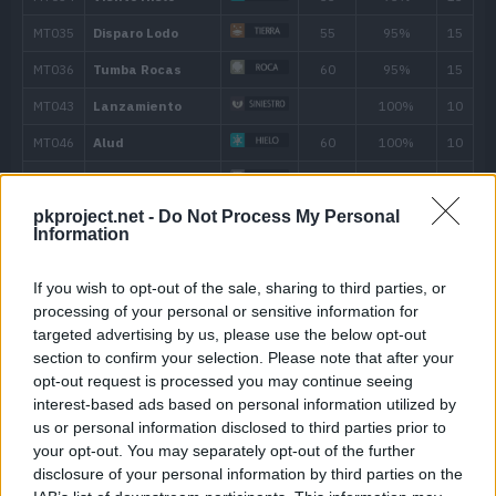
28
Acua Cola
90
34
Agua Lodosa
90
40
Amnesia
46
Tóxico
pkproject.net -
Do Not Process My Personal
Information
52
Terremoto
100
If you wish to opt-out of the sale, sharing to third parties, or
processing of your personal or sensitive information for
targeted advertising by us, please use the below opt-out
section to confirm your selection. Please note that after your
opt-out request is processed you may continue seeing
interest-based ads based on personal information utilized by
Movimiento
Tipo
Poder
us or personal information disclosed to third parties prior to
your opt-out. You may separately opt-out of the further
Cede Paso
disclosure of your personal information by third parties on the