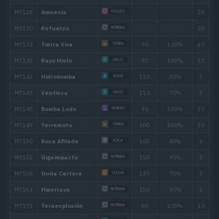
MT/MO
Movimiento
Tipo
Poder
MT001
Derribo
90
MT005
Bofetón Lodo
20
MT007
Protección
MT011
Hidropulso
60
MT013
Bomba Ácida
40
MT018
Ladrón
60
MT020
Abrecaminos
50