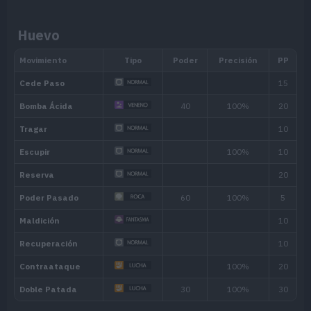
Humedad
utilizar movimientos explosivos, tal
Autodestrucción.
Huevo
Si lo alcanza un movimiento de tipo 
Absorbe Agua
vez de sufrir daño.
Ignorante
Pasa por alto los cambios en las cara
Pokémon al atacarlo o recibir daño.
Habilidad oculta