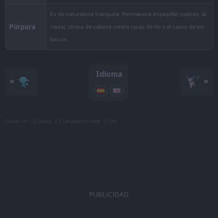
MT149
Terremoto
100
MT150
Roca Afilada
100
MT152
Gigaimpacto
150
Idioma
«
»
MT158
Onda Certera
120
MT163
Hiperrayo
150
Cache: on | Queries: 4 | Generation time:
21ms
MT171
Teraexplosión
80
MT174
Niebla
MT175
Tóxico
MT186
Fuerza Equina
95