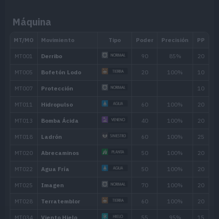
Máquina
Nivel
Movimiento
Tipo
Poder
---
Disparo Lodo
55
---
Danza Lluvia
---
Pistola Agua
40
---
Látigo
12
Niebla
12
Neblina
16
Atizar
80
23
Bostezo