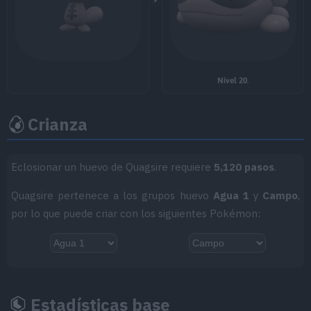
MT084
Pataleta
75
MT085
Descanso
Nivel 20
.
MT086
Avalancha
75
Crianza
MT089
Plancha Corporal
80
MT090
Púas
Eclosionar un huevo de Quagsire requiere
5,120 pasos
.
MT091
Púas Tóxicas
Quagsire pertenece a los grupos huevo
Agua 1
y
Campo
,
por lo que puede criar con los siguientes Pokémon:
MT096
Onda Anómala
MT103
Sustituto
MT110
Hidroariete
85
Estadísticas base