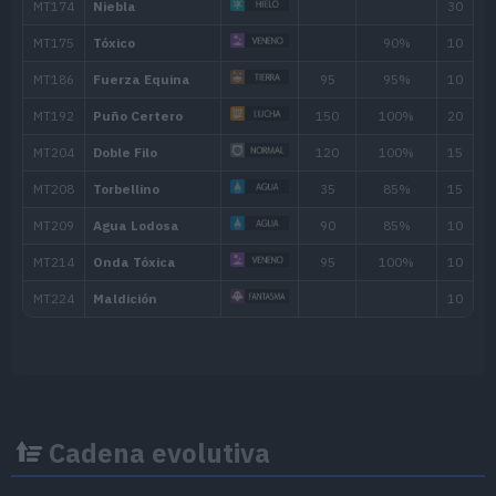
MT022
Agua Fría
50
MT025
Imagen
70
MT028
Terratemblor
60
MT034
Viento Hielo
55
MT035
Disparo Lodo
55
MT036
Tumba Rocas
60
MT043
Lanzamiento
MT046
Alud
60
Cadena evolutiva
MT047
Aguante