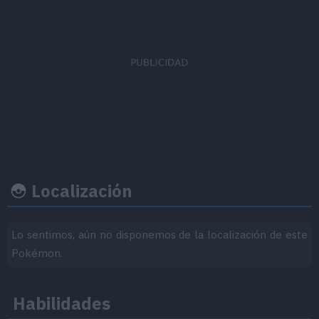
EVs obtenidos
Ratio captura
Felicidad b
PS
x 2
90
50
Localización
Ritmo crecimiento
Experiencia
Objeto
Lo sentimos, aún no disponemos de la localización de este
Pokémon.
Nivel
100
Medio
Habilidades
1.000.000