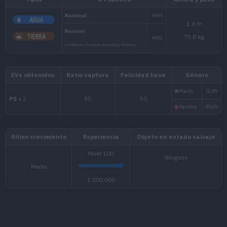
Tipos
# Pokédex