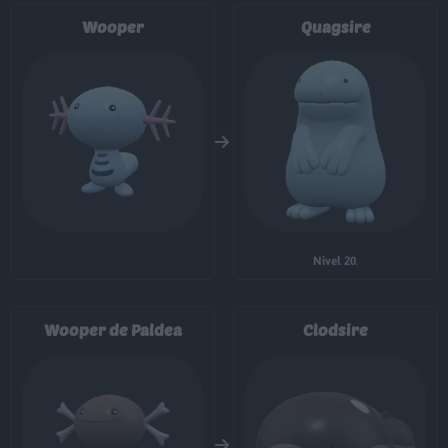
MT050
Danza Lluvia
Wooper
Quagsire
MT051
Tormenta Arena
MT052
Paisaje Nevado
MT055
Excavar
80
MT058
Demolición
75
MT066
Golpe Cuerpo
85
Nivel 20
.
MT069
Puño Hielo
75
Wooper de Paldea
Clodsire
MT070
Sonámbulo
MT073
Puño Drenaje
75
MT077
Cascada
80