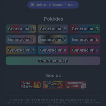
MT191
Alboroto
90
Unirse a Pokemon Project
MT204
Doble Filo
120
Pokédex
MT205
Esfuerzo
Generación 1
Generación 2
Generación 3
MT210
Plancha Voltaica
100
Generación 4
Generación 5
Generación 6
MT215
Arenas Ardientes
70
Generación 7
Generación 8
Generación 9
MT224
Maldición
Generación 10
Socios
Pokémon Project es un sitio web creado por fans, sin ningún tipo de afiliación,
patrocinio ni relación oficial con Nintendo, Game Freak, Creatures Inc. o The Pokémon
Company.