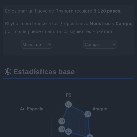
MT070
Sonámbulo
Eclosionar un huevo de Rhyhorn requiere
5,120 pasos
.
Rhyhorn pertenece a los grupos huevo
Monstruo
y
Campo
,
MT076
Pedrada
25
por lo que puede criar con los siguientes Pokémon:
MT083
Puya Nociva
80
MT084
Pataleta
75
MT085
Descanso
Estadísticas base
MT086
Avalancha
75
MT088
Danza Espada
MT089
Plancha Corporal
80
MT103
Sustituto