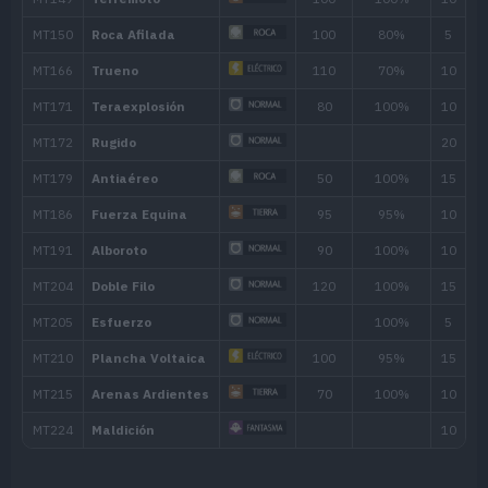
MT005
Bofetón Lodo
20
MT006
Cara Susto
MT007
Protección
MT008
Colmillo Ígneo
65
MT009
Colmillo Rayo
65
MT010
Colmillo Hielo
65
MT018
Ladrón
60
MT025
Imagen
70
MT028
Terratemblor
60