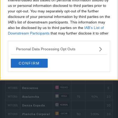
us or personal information disclosed to third parties prior to
40
Derribo
90
your opt-out. You may separately opt-out of the further
disclosure of your personal information by third parties on the
IAB’s list of downstream participants. This information may
45
Terremoto
100
also be disclosed by us to third parties on the
IAB’s List of
Downstream Participants
that may further disclose it to other
50
Roca Afilada
100
third parties.
55
Megacuerno
120
Personal Data Processing Opt Outs
60
Perforador
CONFIRM
Movimiento
Tipo
Poder
Isoguardia