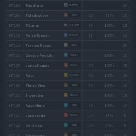
Carga Dragón
100
Pulimento
Represión Metal
Maldición
Contraataque
MT/MO
Movimiento
Tipo
Pode
MT001
Derribo
90