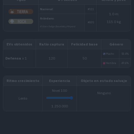
Tipos
# Pokédex