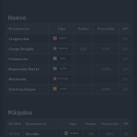
además le aumentan el Ataque Espec
Huevo
No pierde PS al usar movimientos que
Cabeza Roca
usuario.
Audaz
Potencia los movimientos que tambié
Habilidad oculta
Máquina