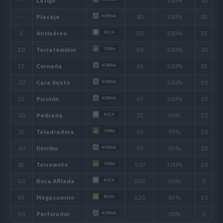
Habilidad
Descripción
Atrae y neutraliza los movimientos de 
Pararrayos