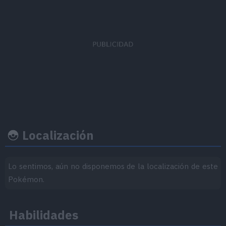
EVs obtenidos
Ratio captura
Felicidad b
Defensa
x 1
120
50
Localización
Ritmo crecimiento
Experiencia
Objeto
Lo sentimos, aún no disponemos de la localización de este
Pokémon.
Nivel
100
Lento
Habilidades
1.250.000