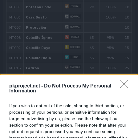
Nivel
Movimiento
Tipo
Poder
---
Látigo
---
Placaje
40
5
Antiaéreo
50
10
Terratemblor
60
15
Cornada
65
pkproject.net -
Do Not Process My Personal
Information
20
Cara Susto
If you wish to opt-out of the sale, sharing to third parties, or
25
Pisotón
65
processing of your personal or sensitive information for
targeted advertising by us, please use the below opt-out
30
Pedrada
25
section to confirm your selection. Please note that after your
opt-out request is processed you may continue seeing
35
Taladradora
80
interest-based ads based on personal information utilized by