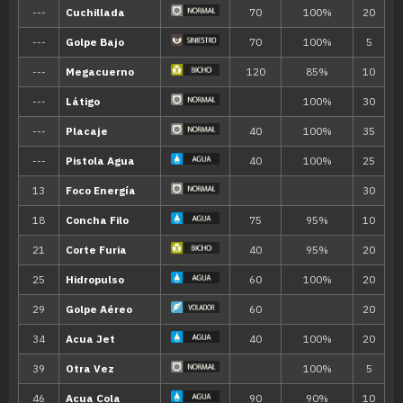
MT025
Imagen
70
MT027
Golpe Aéreo
60
MT028
Terratemblor
60
MT032
Rapidez
60
MT034
Viento Hielo
55
MT043
Lanzamiento
MT046
Alud
60
MT047
Aguante
MT050
Danza Lluvia
MT052
Paisaje Nevado