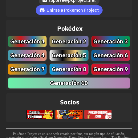
soporte@pkproject.net
MT110
Hidroariete
85
Unirse a Pokemon Project
MT122
Otra Vez
Pokédex
MT123
Surf
90
Generación 1
Generación 2
Generación 3
MT130
Refuerzo
Generación 4
Generación 5
Generación 6
MT135
Rayo Hielo
90
Generación 7
Generación 8
Generación 9
MT142
Hidrobomba
110
Generación 10
MT143
Ventisca
110
Socios
MT145
Voto Agua
80
MT152
Gigaimpacto
150
MT154
Hidrocañón
150
Pokémon Project es un sitio web creado por fans, sin ningún tipo de afiliación,
patrocinio ni relación oficial con Nintendo, Game Freak, Creatures Inc. o The Pokémon