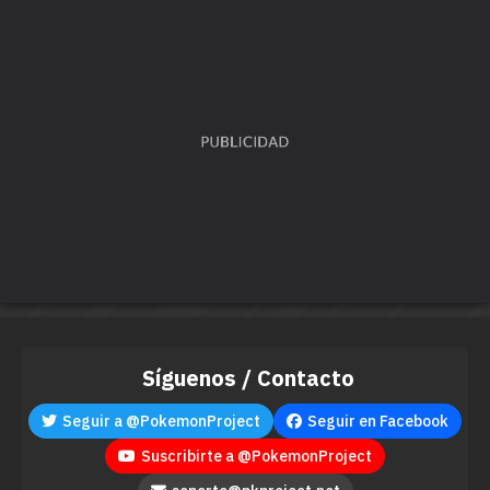
MT077
Cascada
80
MT081
Hierba Lazo
MT085
Descanso
MT087
Mofa
MT088
Danza Espada
MT094
Pulso Umbrío
80
MT103
Sustituto
Síguenos / Contacto
MT105
Tijera X
80
Seguir a @PokemonProject
Seguir en Facebook
MT106
Taladradora
80
Suscribirte a @PokemonProject