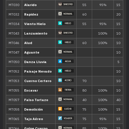
MT135
Rayo Hielo
90
MT142
Hidrobomba
110
MT143
Ventisca
110
MT145
Voto Agua
80
MT152
Gigaimpacto
150
MT154
Hidrocañón
150
MT163
Hiperrayo
150
MT171
Teraexplosión
80
MT181
Desarme
65