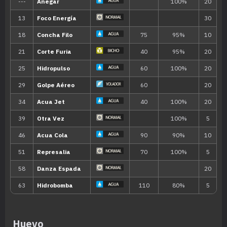
Habilidad
Descripción
Potencia sus movimientos de tipo Ag
Torrente
pocos PS.
Caparazón
La robusta coraza que lo protege bloque
Habilidad oculta
Habilidad
Descripción
Potencia sus movimientos de tipo Ag
Torrente
pocos PS.
Huevo