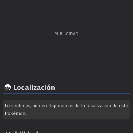
Ratio
EVs obtenidos
Felicidad 
captura
Ataque Especial
x 3
45
70
Localización
Lo sentimos, aún no disponemos de la localización de este
Ritmo crecimiento
Experiencia
Objeto
Pokémon.
Nivel
100
Medio-Lento