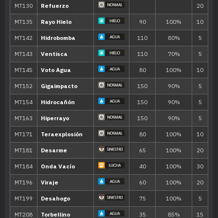
Evo
Tajo Metralla
65
---
Cuchillada
70
---
Golpe Bajo
70
---
Megacuerno
120
---
Látigo
---
Placaje
40
---
Pistola Agua
40
13
Foco Energía
18
Concha Filo
75