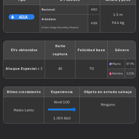
Tipo
# Pokédex