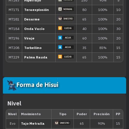
MT/MO
Movimiento
Tipo
Poder
MT001
Derribo
90
MT006
Cara Susto
MT007
Protección
Forma de Hisui
MT011
Hidropulso
60
Nivel
MT018
Ladrón
60
MT022
Agua Fría
50