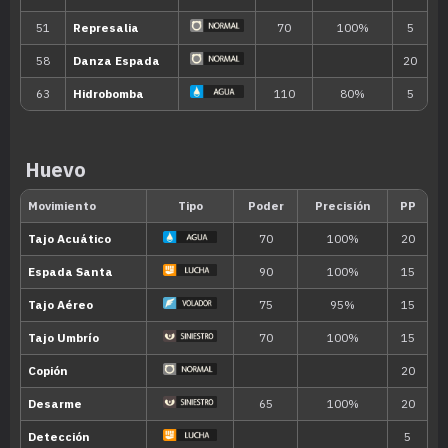
MT053
Cuerno Certero
70
MT055
Excavar
80
MT057
Falso Tortazo
40
Huevo
MT058
Demolición
75
MT065
Tajo Aéreo
75
MT066
Golpe Cuerpo
85
MT070
Sonámbulo
MT077
Cascada
80
MT081
Hierba Lazo