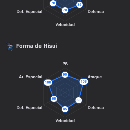
MT022
Agua Fría
50
MT025
Imagen
70
MT027
Golpe Aéreo
60
Forma de Hisui
MT028
Terratemblor
60
MT030
Alarido
55
MT032
Rapidez
60
MT034
Viento Hielo
55
MT043
Lanzamiento
MT046
Alud
60