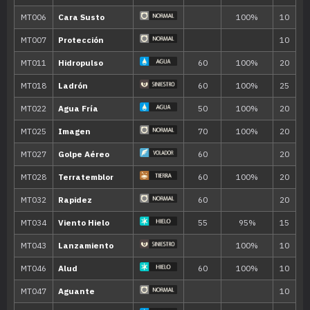
Evo
Cuchillada
70
---
Megacuerno
120
---
Placaje
40
---
Látigo
---
Pistola Agua
40
---
Anegar
13
Foco Energía
18
Concha Filo
75
21
Corte Furia
40
25
Hidropulso
60