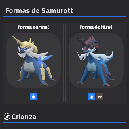
Formas de Samurott
Forma normal
Forma de Hisui
Movimiento
Tipo
Poder
Tajo Acuático
70
Espada Santa
90
Tajo Aéreo
75
Tajo Umbrío
70
Copión
Desarme
65
Crianza
Detección