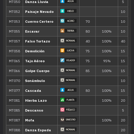
29
Golpe Aéreo
60
34
Acua Jet
40
39
Otra Vez
46
Acua Cola
90
51
Represalia
70
58
Danza Espada
63
Hidrobomba
110