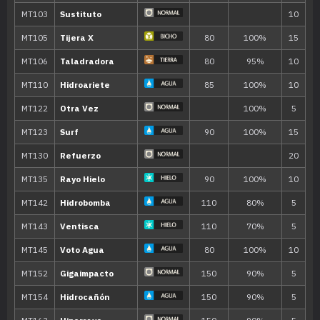
Movimiento
Tipo
Poder
Tajo Acuático
70
Espada Santa
90
Tajo Aéreo
75
Tajo Umbrío
70
Copión
Desarme
65
Detección
Chirrido