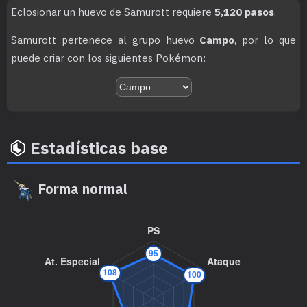
Eclosionar un huevo de Samurott requiere
5,120 pasos
.
Chirrido
Samurott pertenece al grupo huevo
Campo
, por lo que
puede criar con los siguientes Pokémon:
MT/MO
Movimiento
Tipo
Poder
Estadísticas base
MT001
Derribo
90
Forma normal
MT006
Cara Susto
MT007
Protección
MT011
Hidropulso
60
MT018
Ladrón
60