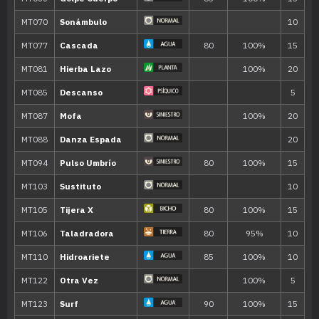
MT184
Onda Vacío
40
MT196
Viraje
60
MT208
Torbellino
35
MT229
Palma Rauda
65
Nivel
Movimiento
Tipo
Poder