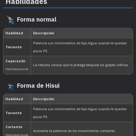
Habilidades
1.059.860
Forma normal
Nacional:
Arándano
:
El Disco Índigo (Escarlata
Forma de Hisui