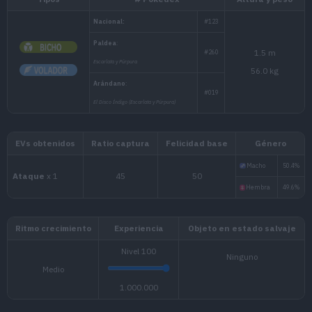
Tipos
# Pokédex