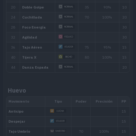
Mañana, Día, Atardecer,
15
40
Noche
Biomas
[Info]
Área
[Info]
Ratio: 60%
Bosque (5% )
Campo (3% )
Área 3 (Oeste
Huevo