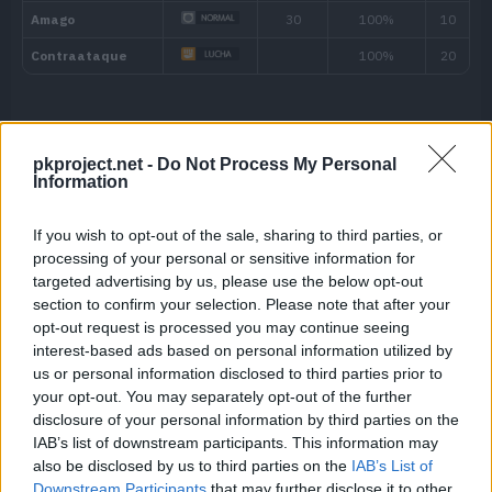
Habilidad
Descripción
Máquina
Potencia sus movimientos de tipo Bic
pkproject.net -
Do Not Process My Personal
Enjambre
Information
pocos PS.
If you wish to opt-out of the sale, sharing to third parties, or
Experto
Aumenta la potencia de sus movimient
processing of your personal or sensitive information for
targeted advertising by us, please use the below opt-out
Impasible
Cada vez que se amedrenta, aumenta 
section to confirm your selection. Please note that after your
opt-out request is processed you may continue seeing
a su voluntad inquebrantable.
Habilidad oculta
interest-based ads based on personal information utilized by
us or personal information disclosed to third parties prior to
your opt-out. You may separately opt-out of the further
disclosure of your personal information by third parties on the
IAB’s list of downstream participants. This information may
also be disclosed by us to third parties on the
IAB’s List of
Downstream Participants
that may further disclose it to other