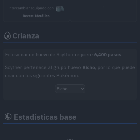
MT025
Imagen
70
.
Intercambiar equipado con
MT027
Golpe Aéreo
60
Revest. Metálico
.
MT032
Rapidez
60
Crianza
MT040
Aire Afilado
60
Eclosionar un huevo de Scyther requiere
6,400 pasos
.
MT047
Aguante
Scyther pertenece al grupo huevo
Bicho
, por lo que puede
MT049
Día Soleado
criar con los siguientes Pokémon:
MT050
Danza Lluvia
MT057
Falso Tortazo
40
Estadísticas base
MT058
Demolición
75
MT060
Ida y Vuelta
70