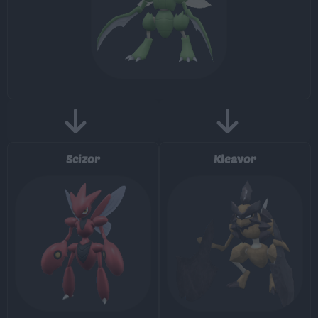
MT001
Derribo
90
MT004
Agilidad
MT006
Cara Susto
MT007
Protección
MT014
Acróbata
55
Scizor
Kleavor
MT015
Estoicismo
50
MT018
Ladrón
60
MT020
Abrecaminos
50
MT021
Brinco
50