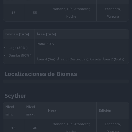
Nivel
100
Medio
1.000.000
Nacional:
Paldea
:
Escarlata y Púrpura
Localizaciones de Biomas
Arándano
:
Scyther
El Disco Índigo (Escarlata