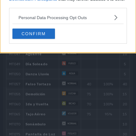
third parties.
Personal Data Processing Opt Outs
CONFIRM
Nivel
Movimiento
Tipo
Poder
---
Ataque Rápido
40
---
Malicioso
4
Corte Furia
40
8
Falso Tortazo
40
12
Ataque Ala
60
16
Doble Equipo