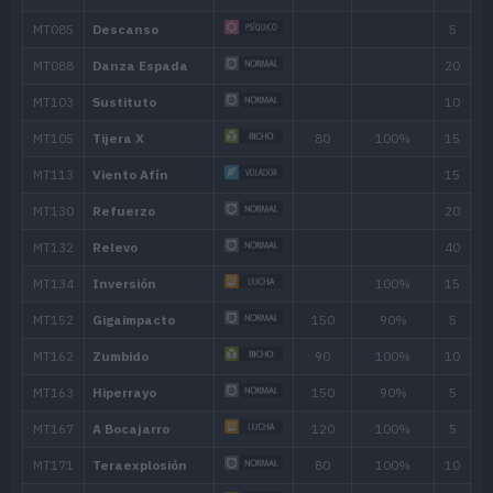
20
Doble Golpe
35
24
Cuchillada
70
28
Foco Energía
32
Agilidad
36
Tajo Aéreo
75
40
Tijera X
80
44
Danza Espada