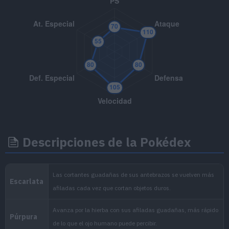
MT065
Tajo Aéreo
75
MT070
Sonámbulo
MT075
Pantalla de Luz
MT085
Descanso
MT088
Danza Espada
MT103
Sustituto
Descripciones de la Pokédex
MT105
Tijera X
80
MT113
Viento Afín
MT130
Refuerzo