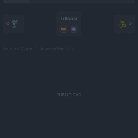
MT132
Relevo
MT134
Inversión
Idioma
«
»
MT152
Gigaimpacto
150
MT162
Zumbido
90
Cache: on | Queries: 4 | Generation time:
30ms
MT163
Hiperrayo
150
MT167
A Bocajarro
120
MT171
Teraexplosión
80
MT182
Picadura
60
MT184
Onda Vacío
40
MT185
Plancha
80