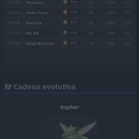
Movimiento
Tipo
Poder
Anticipo
Despejar
Tajo Umbrío
70
Amago
30
Contraataque
Cadena evolutiva
Scyther
MT/MO
Movimiento
Tipo
Poder