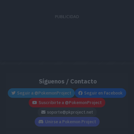
MT119
Energibola
90
MT122
Otra Vez
MT130
Refuerzo
MT131
Bola de Polen
90
MT132
Relevo
MT137
Campo de Hierba
Síguenos / Contacto
MT159
Lluevehojas
130
Seguir a @PokemonProject
Seguir en Facebook
MT168
Rayo Solar
120
Suscribirte a @PokemonProject
soporte@pkproject.net
MT171
Teraexplosión
80
Unirse a Pokemon Project
MT185
Plancha
80