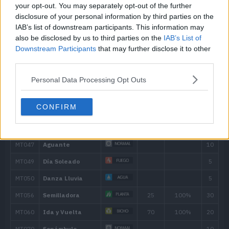
your opt-out. You may separately opt-out of the further
---
Absorber
20
disclosure of your personal information by third parties on the
IAB’s list of downstream participants. This information may
---
Síntesis
also be disclosed by us to third parties on the
IAB’s List of
Downstream Participants
that may further disclose it to other
8
Placaje
40
third parties.
10
Viento Feérico
40
Personal Data Processing Opt Outs
12
Somnífero
CONFIRM
12
Polvo Veneno
12
Paralizador
15
Semilladora
25
20
Drenadoras
24
Megaagotar
40