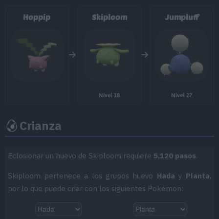
Hoppip
Skiploom
Jumpluff
MT/MO
Movimiento
Tipo
Poder
MT001
Derribo
90
MT002
Encanto
Nivel 18
.
Nivel 27
.
MT007
Protección
Crianza
MT014
Acróbata
55
MT018
Ladrón
60
Eclosionar un huevo de Skiploom requiere
5,120 pasos
.
MT020
Abrecaminos
50
Skiploom pertenece a los grupos huevo
Hada
y
Planta
,
por lo que puede criar con los siguientes Pokémon:
MT025
Imagen
70