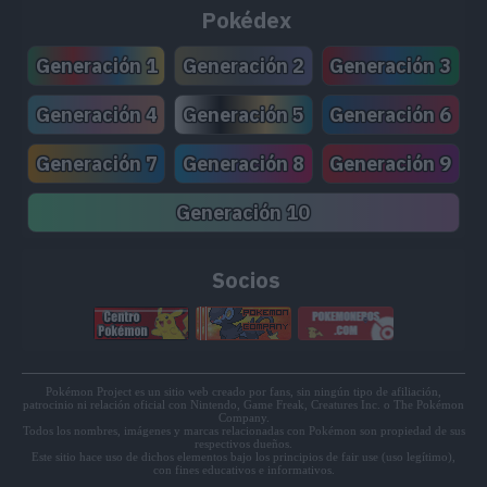
Pokédex
MT204
Doble Filo
120
Generación 1
Generación 2
Generación 3
MT205
Esfuerzo
Generación 4
Generación 5
Generación 6
Generación 7
Generación 8
Generación 9
Generación 10
Socios
Pokémon Project es un sitio web creado por fans, sin ningún tipo de afiliación,
patrocinio ni relación oficial con Nintendo, Game Freak, Creatures Inc. o The Pokémon
Company.
Todos los nombres, imágenes y marcas relacionadas con Pokémon son propiedad de sus
respectivos dueños.
Este sitio hace uso de dichos elementos bajo los principios de fair use (uso legítimo),
con fines educativos e informativos.