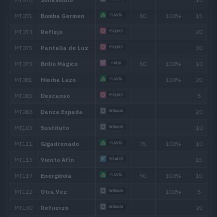
28
Acróbata
55
31
Esporagodón
34
Ida y Vuelta
70
37
Gigadrenado
75
41
Bote
85
44
Legado
Movimiento
Tipo
Poder