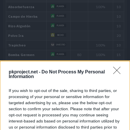
Ataca sorteando las barreras o el sust
Habilidad oculta
pkproject.net -
Do Not Process My Personal
Information
If you wish to opt-out of the sale, sharing to third parties, or
Nivel
Movimiento
Tipo
Poder
Máquina
processing of your personal or sensitive information for
targeted advertising by us, please use the below opt-out
---
Salpicadura
section to confirm your selection. Please note that after your
opt-out request is processed you may continue seeing
---
Látigo
interest-based ads based on personal information utilized by
us or personal information disclosed to third parties prior to