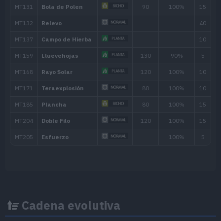
Absorbefuerza
Campo de Hierba
Rizo Algodón
Polvo Ira
Trapicheo
Bomba Germen
80
Abatidoras
Otra Vez
Cadena evolutiva