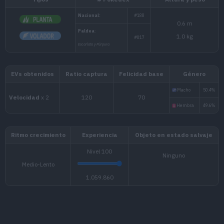
Tipos
# Pokédex