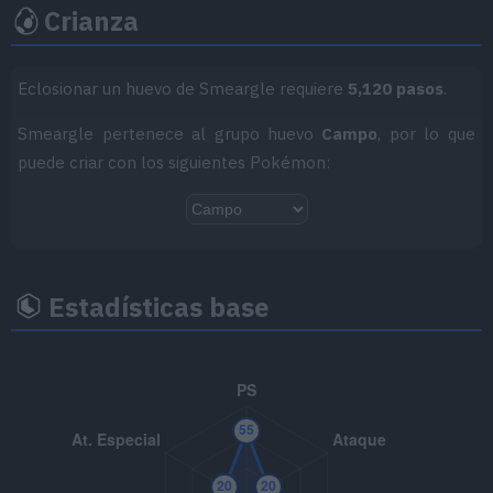
confusión ni sufre los efectos de Intim
Crianza
Experto
Aumenta la potencia de sus movimient
Eclosionar un huevo de Smeargle requiere
5,120 pasos
.
Veleta
Aumenta mucho una característica en 
Smeargle pertenece al grupo huevo
Campo
, por lo que
reduce otra.
Habilidad oculta
puede criar con los siguientes Pokémon:
Estadísticas base
Nivel
Movimiento
Tipo
Poder