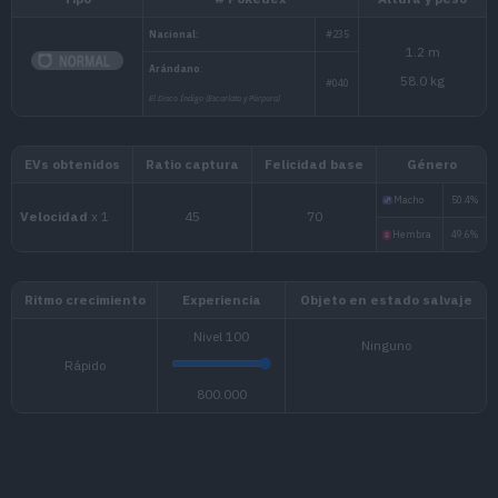
Tipo
# Pokédex