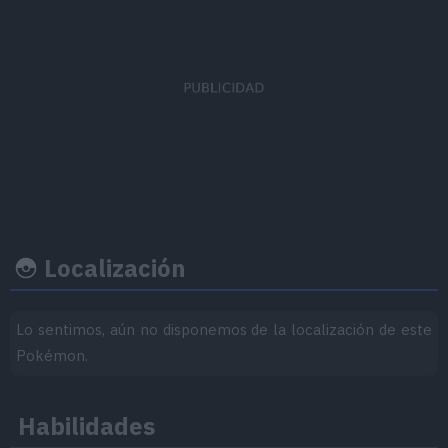
EVs obtenidos
Ratio captura
Felicidad b
Velocidad
x 1
45
70
Localización
Ritmo crecimiento
Experiencia
Objeto
Lo sentimos, aún no disponemos de la localización de este
Pokémon.
Nivel
100
Rápido
Habilidades
800.000