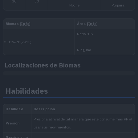
Medio-Lento
1.059.860
Nacional:
Paldea
:
Localizaciones de Biomas
Escarlata y Púrpura
Habilidades