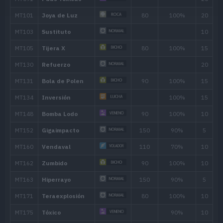
16
Golpes Furia
18
20
Contoneo
24
Respiro
28
Tajo Aéreo
75
32
Joya de Luz
80
36
Tóxico
40
Al Ataque
90
40
A Defender
44
Mismo Destino