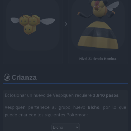
MT018
Ladrón
60
MT021
Brinco
50
MT025
Imagen
70
MT027
Golpe Aéreo
60
Nivel 21
siendo
Hembra
.
MT029
Infortunio
65
Crianza
MT032
Rapidez
60
MT043
Lanzamiento
Eclosionar un huevo de Vespiquen requiere
3,840 pasos
.
MT045
Carga Tóxica
65
Vespiquen pertenece al grupo huevo
Bicho
, por lo que
puede criar con los siguientes Pokémon:
MT047
Aguante