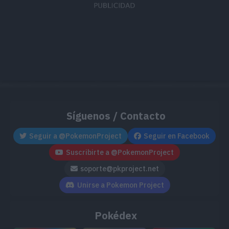
MT163
Hiperrayo
150
MT171
Teraexplosión
80
MT175
Tóxico
MT177
Rencor
MT182
Picadura
60
Síguenos / Contacto
MT185
Plancha
80
Seguir a @PokemonProject
Seguir en Facebook
MT197
Ala Bis
40
Suscribirte a @PokemonProject
soporte@pkproject.net
MT205
Esfuerzo
Unirse a Pokemon Project
MT219
Golpe Rastrero
70
Pokédex
MT228
Psicorruido
75