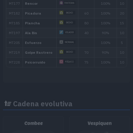
MT/MO
Movimiento
Tipo
Poder
MT001
Derribo
90
MT004
Agilidad
MT006
Cara Susto
MT007
Protección
MT014
Acróbata
55
Cadena evolutiva
MT015
Estoicismo
50
Combee
Vespiquen
MT017
Rayo Confuso