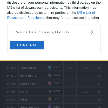
disclosure of your personal information by third parties on the
---
Dulce Aroma
IAB’s list of downstream participants. This information may
also be disclosed by us to third parties on the
IAB’s List of
Downstream Participants
that may further disclose it to other
---
Estoicismo
50
third parties.
---
Picadura
60
Personal Data Processing Opt Outs
---
Tornado
40
CONFIRM
---
Rayo Confuso
---
Picotazo Veneno
15
4
Corte Furia
40
8
Niebla Aromática
12
Aguijón Letal
50