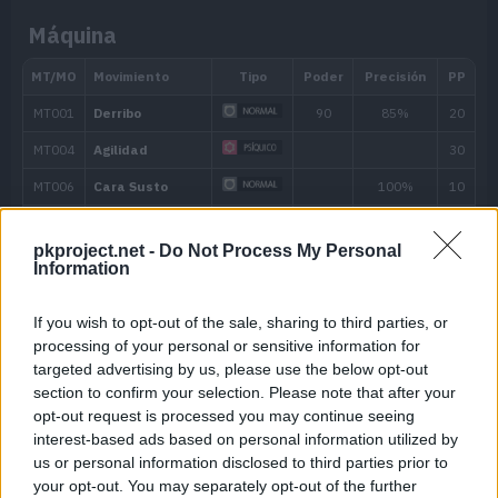
usar sus movimientos.
Máquina
Nerviosismo
Pone nervioso al rival y le impide come
Habilidad oculta
pkproject.net -
Do Not Process My Personal
Information
If you wish to opt-out of the sale, sharing to third parties, or
processing of your personal or sensitive information for
targeted advertising by us, please use the below opt-out
section to confirm your selection. Please note that after your
opt-out request is processed you may continue seeing
Nivel
Movimiento
Tipo
Poder
interest-based ads based on personal information utilized by
us or personal information disclosed to third parties prior to
Evo
Cuchillada
70
your opt-out. You may separately opt-out of the further