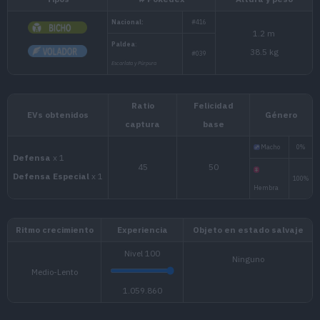
Tipos
# Pokédex