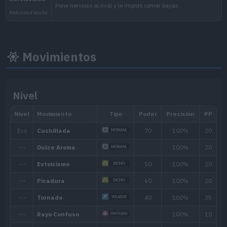
Movimientos
Nivel
Nivel
Nivel
Hora
mín.
máx.
Mañana, Día, Atardecer,
30
50
Noche
Biomas
[Info]
Área
[Info