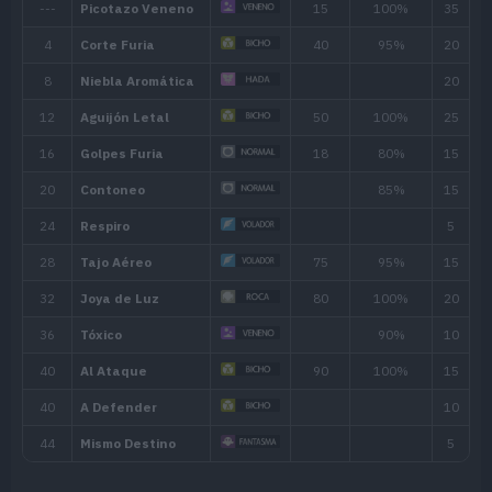
Ratio: 1%
Flower (20% )
Ninguno
Habilidad
Descripción
Presiona al rival de tal manera que e
Presión