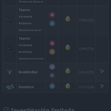
Bagon
#371
3, 4, 7 y 9 diciembre
Drifloon
#425
3, 4, 7 y 9 diciembre
Clauncher
#692
3, 4, 7 y 9 diciembre
Passimian
#766
3, 4, 7 y 9 diciembre
Investigación limitada