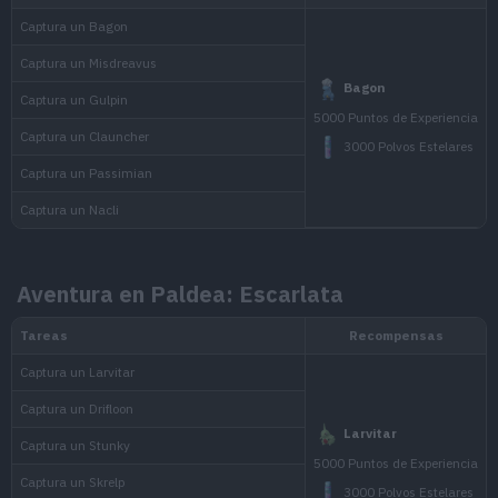
Pase de combate
Nacli
P
prémium x 2
Aventura en Paldea: Escarlata