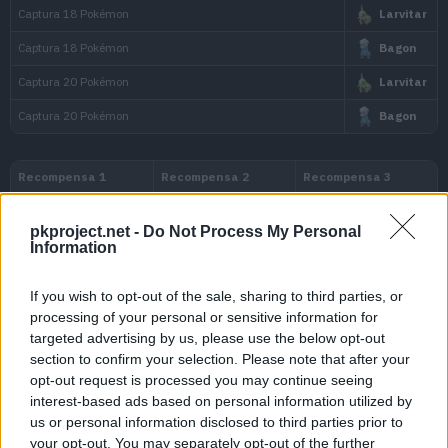
Img
Pokémon
Tipo
Incursión
Tauros
Variedad
Combatiente
pkproject.net -
Do Not Process My Personal
Information
(Península Ibérica)
If you wish to opt-out of the sale, sharing to third parties, or
Tauros
processing of your personal or sensitive information for
targeted advertising by us, please use the below opt-out
Variedad
section to confirm your selection. Please note that after your
opt-out request is processed you may continue seeing
Ardiente
interest-based ads based on personal information utilized by
Investigación Magistral
us or personal information disclosed to third parties prior to
(Hemisferio Este)
your opt-out. You may separately opt-out of the further