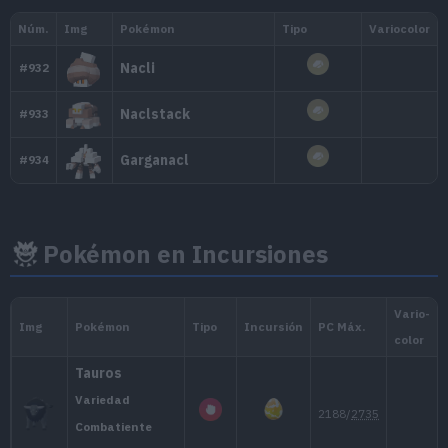
Drifloon
#425
2, 4, 6 y 8 diciembre
Stunky
#434
2, 4, 6 y 8 diciembre
Skrelp
#690
2, 4, 6 y 8 diciembre
Pokémon en Incursiones
Oranguru
#765
2, 4, 6 y 8 diciembre
Misdreavus
#200
3, 4, 7 y 9 diciembre