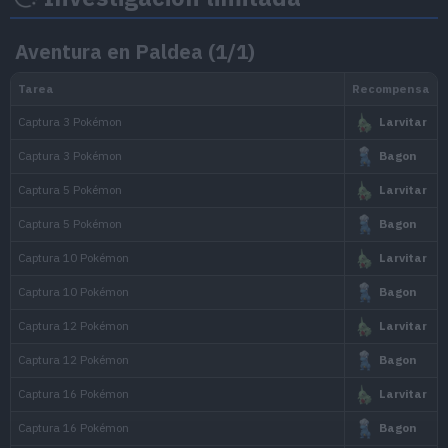
Aventura en Paldea (1/1)
Núm.
Img
Pokémon
Tipo
Nacli
#932
Naclstack
#933
Garganacl
#934