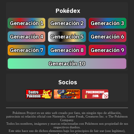
Pokédex
It can reconstitute its en
Generación 1
Generación 2
Generación 3
to change into what it se
Blanco 2
Generación 4
Generación 5
Generación 6
normal when it relaxes.
Generación 7
Generación 8
Generación 9
Generación 10
Puede alterar por compl
X
celular para emular cual
Socios
Tiene la capacidad de r
estructura celular para 
Y
Pokémon Project es un sitio web creado por fans, sin ningún tipo de afiliación,
patrocinio ni relación oficial con Nintendo, Game Freak, Creatures Inc. o The Pokémon
formas de vida.
Company.
Todos los nombres, imágenes y marcas relacionadas con Pokémon son propiedad de sus
respectivos dueños.
Este sitio hace uso de dichos elementos bajo los principios de fair use (uso legítimo),