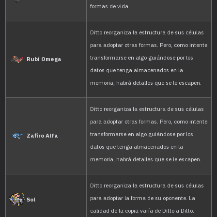
the enemy.
When it spots an enemy,
Amarillo
into an almost perfect co
It can transform into an
sleeps, it changes into 
Oro
attacked.
Its transformation abilit
if made to laugh, it can'
Plata
disguise.