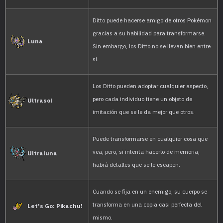
When it encounters anot
move faster than normal
Cristal
opponent exactly.
DITTO rearranges its cel
transform itself into oth
it tries to transform its
Rubí
relying on its memory,
manages to get details
DITTO rearranges its cel