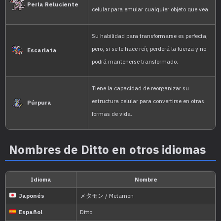
Capable of copying an o
code to instantly transfo
Verde Hoja
duplicate of the enemy.
It has the ability to reco
cellular structure to tra
Diamante
sees.
Nombres de Ditto en otros idiomas
It has the ability to reco
cellular structure to tra
Perla
sees.