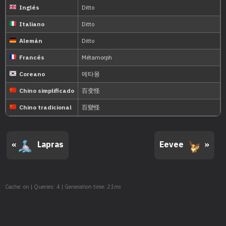
It has the ability to reco
cellular structure to tra
Platino
sees.
It can transform into an
sleeps, it changes into 
Oro HeartGold
attacked.
«
Lapras
Eevee
»
Its transformation abilit
Cache: on | Queries: 4 | Generation time:
21ms
if made to laugh, it can’
Plata SoulSilver
disguise.