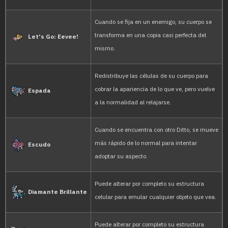
transform itself into oth
it tries to transform its
Zafiro
relying on its memory,
manages to get details
A DITTO rearranges its c
transform itself. However,
Esmeralda
based on its memory, it 
It can freely recombine i
Rojo Fuego
structure to transform in