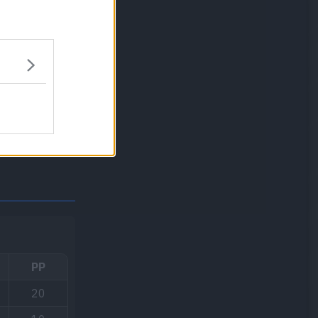
PP
20