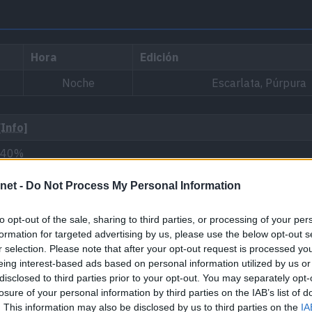
Hora
Edición
Noche
Escarlata, Púrpura
[Info]
: 40%
net -
Do Not Process My Personal Information
 (Sur), Sierra Napada 2
to opt-out of the sale, sharing to third parties, or processing of your per
formation for targeted advertising by us, please use the below opt-out s
r selection. Please note that after your opt-out request is processed y
eing interest-based ads based on personal information utilized by us or
disclosed to third parties prior to your opt-out. You may separately opt-
losure of your personal information by third parties on the IAB’s list of
. This information may also be disclosed by us to third parties on the
IA