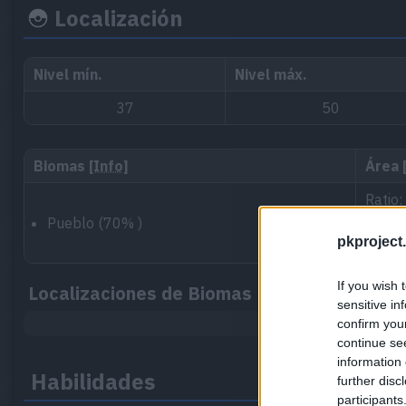
Localización
Nivel mín.
Nivel máx.
37
50
Biomas
[Info]
Área
Ratio
Pueblo (70% )
pkproject.
Área 6
If you wish 
Localizaciones de Biomas
sensitive in
confirm you
continue se
information 
Habilidades
further disc
participants