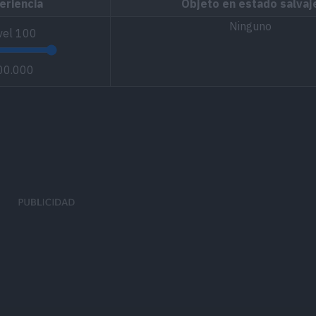
eriencia
Objeto en estado salvaj
Ninguno
vel
100
00.000