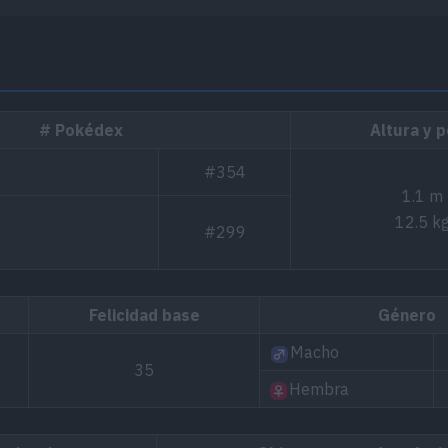
# Pokédex
Altura y 
#354
1.1 m
12.5 k
#299
Felicidad base
Género
Macho
35
Hembra