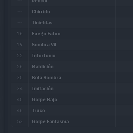
---
Rencor
---
Chirrido
---
Tinieblas
16
Fuego Fatuo
19
Sombra Vil
22
Infortunio
26
Maldición
30
Bola Sombra
34
Imitación
40
Golpe Bajo
46
Truco
53
Golpe Fantasma