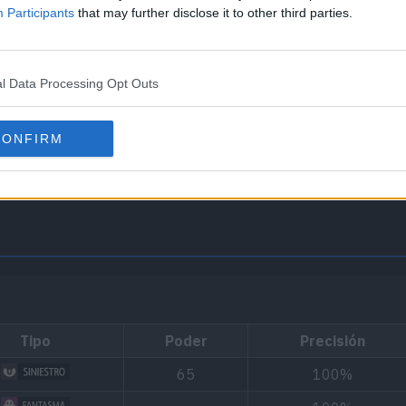
Participants
that may further disclose it to other third parties.
edarse dormido.
l Data Processing Opt Outs
l al entrar en combate.
CONFIRM
 su contra.
Tipo
Poder
Precisión
65
100%