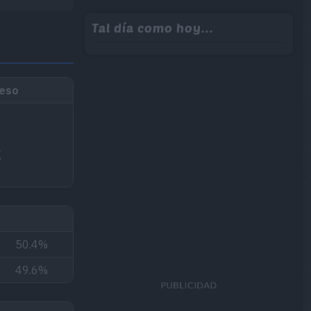
Tal día como hoy...
peso
g
50.4%
49.6%