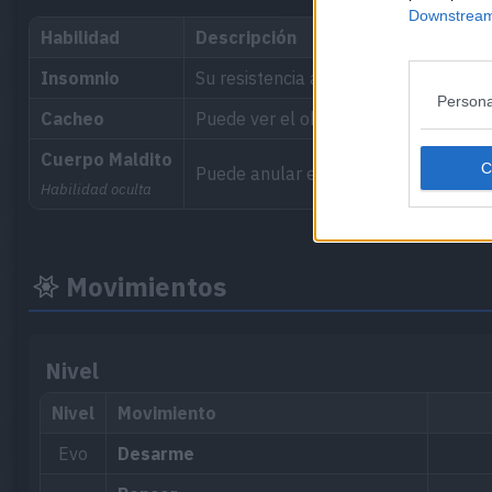
Downstream 
Habilidad
Descripción
Insomnio
Su resistencia al sueño le impide qu
Persona
Cacheo
Puede ver el objeto que lleva el riva
Cuerpo Maldito
Puede anular el movimiento usado en
Habilidad oculta
Movimientos
Nivel
Nivel
Movimiento
Evo
Desarme