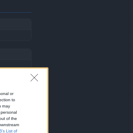
sonal or
ection to
ou may
 personal
out of the
 downstream
B’s List of