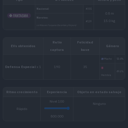
Tipo
# Pokédex