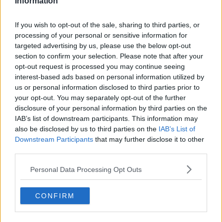
Information
Nivel
Movimiento
Tipo
Poder
If you wish to opt-out of the sale, sharing to third parties, or
---
Impresionar
30
processing of your personal or sensitive information for
targeted advertising by us, please use the below opt-out
---
Malicioso
section to confirm your selection. Please note that after your
opt-out request is processed you may continue seeing
4
Anulación
interest-based ads based on personal information utilized by
us or personal information disclosed to third parties prior to
8
Sombra Vil
40
your opt-out. You may separately opt-out of the further
disclosure of your personal information by third parties on the
IAB’s list of downstream participants. This information may
12
Rayo Confuso
also be disclosed by us to third parties on the
IAB’s List of
Downstream Participants
that may further disclose it to other
16
Tinieblas
third parties.
20
Vendetta
50
Personal Data Processing Opt Outs
24
Fuego Fatuo
CONFIRM
28
Mal de Ojo