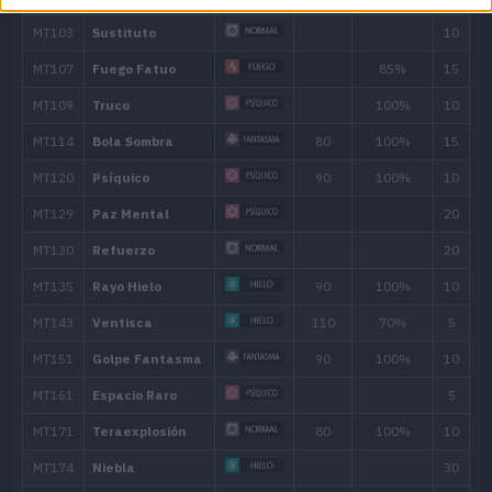
32
Infortunio
65
36
Maldición
40
Bola Sombra
80
44
Premonición
120
Movimiento
Tipo
Poder
Legado
Divide Dolor