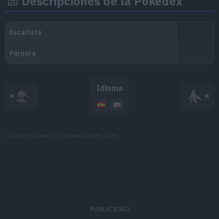
Descripciones de la Pokédex
MT129
Paz Mental
MT130
Refuerzo
MT135
Rayo Hielo
90
MT143
Ventisca
110
Idioma
«
»
MT151
Golpe Fantasma
90
MT161
Espacio Raro
Cache: on | Queries: 4 | Generation time:
23ms
MT171
Teraexplosión
80
MT174
Niebla
MT177
Rencor
MT178
Gravedad