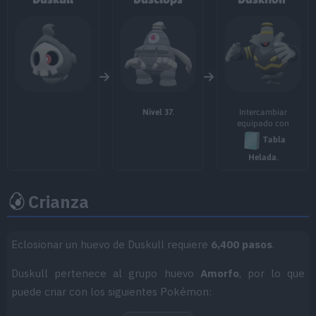
MT029
Infortunio
65
MT034
Viento Hielo
55
MT042
Tinieblas
Nivel 37
.
Intercambiar
MT043
Lanzamiento
equipado con
Tabla
MT047
Aguante
Helada
.
MT049
Día Soleado
Crianza
MT050
Danza Lluvia
Eclosionar un huevo de Duskull requiere
6,400 pasos
.
MT070
Sonámbulo
Duskull pertenece al grupo huevo
Amorfo
, por lo que
MT085
Descanso
puede criar con los siguientes Pokémon:
MT087
Mofa