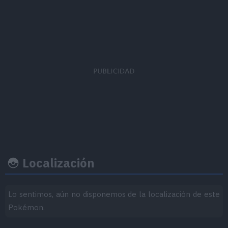
Ratio
Felicid
EVs obtenidos
captura
base
Defensa Especial
x 1
190
35
Localización
Lo sentimos, aún no disponemos de la localización de este
Ritmo crecimiento
Experiencia
Objeto
Pokémon.
Nivel
100