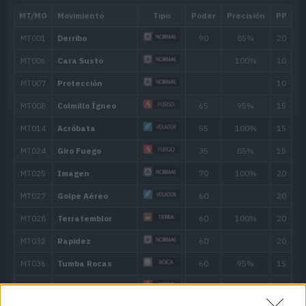
Evo
Tajo Aéreo
75
---
Garra Dragón
80
---
Onda Ígnea
95
---
Pantalla de Humo
---
Ascuas
40
---
Gruñido
---
Arañazo
40
12
Dragoaliento
60
19
Colmillo Ígneo
65
24
Cuchillada
70