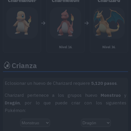
Charmander
Charmeleon
Charizard
MT055
Excavar
80
MT058
Demolición
75
MT061
Garra Umbría
70
Nivel 16
.
Nivel 36
.
MT065
Tajo Aéreo
75
Crianza
MT066
Golpe Cuerpo
85
MT067
Puño Fuego
75
Eclosionar un huevo de Charizard requiere
5,120 pasos
.
MT068
Puño Trueno
75
Charizard pertenece a los grupos huevo
Monstruo
y
Dragón
, por lo que puede criar con los siguientes
MT070
Sonámbulo
Pokémon:
MT078
Garra Dragón
80