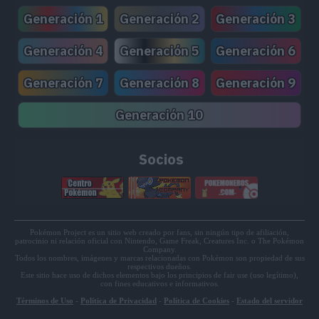
Generación 1
Generación 2
Generación 3
MT204
Doble Filo
120
Generación 4
Generación 5
Generación 6
MT207
Cólera Ardiente
75
Generación 7
Generación 8
Generación 9
MT215
Arenas Ardientes
70
Generación 10
MT222
Vasto Impacto
60
MT226
Bramido Dragón
Socios
Pokémon Project es un sitio web creado por fans, sin ningún tipo de afiliación,
patrocinio ni relación oficial con Nintendo, Game Freak, Creatures Inc. o The Pokémon
Company.
Todos los nombres, imágenes y marcas relacionadas con Pokémon son propiedad de sus
respectivos dueños.
Este sitio hace uso de dichos elementos bajo los principios de fair use (uso legítimo),
con fines educativos e informativos.
Términos de Uso
-
Política de Privacidad
-
Política de Cookies
-
Estado del servidor