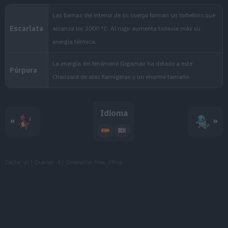
MT125
Lanzallamas
90
MT130
Refuerzo
MT141
Llamarada
110
MT144
Voto Fuego
80
MT149
Terremoto
100
Idioma
«
»
MT152
Gigaimpacto
150
MT153
Anillo Ígneo
150
Cache: on | Queries: 4 | Generation time:
29ms
MT156
Enfado
120
MT157
Sofoco
130