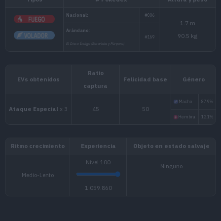
Tipos
# Pokédex