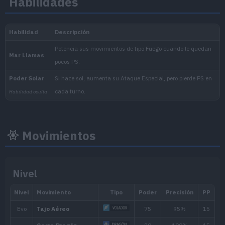
Habilidades
1.059.860
Nacional:
Arándano
:
El Disco Índigo (Escarlata
Movimientos
Nivel