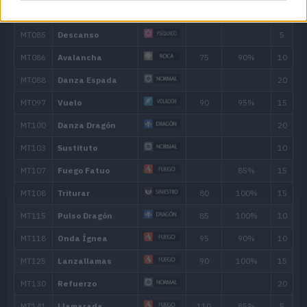
Carga Dragón
100
Poder Pasado
60
Garra Metal
50
Cola Férrea
100
Tambor
Contraataque
Mordisco
60