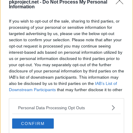
pkproject.net -
Do Not Process My Personal
Information
30
Lanzallamas
90
If you wish to opt-out of the sale, sharing to third parties, or
39
Cara Susto
processing of your personal or sensitive information for
targeted advertising by us, please use the below opt-out
46
Giro Fuego
35
section to confirm your selection. Please note that after your
opt-out request is processed you may continue seeing
interest-based ads based on personal information utilized by
54
Infierno
100
us or personal information disclosed to third parties prior to
your opt-out. You may separately opt-out of the further
62
Envite Ígneo
120
disclosure of your personal information by third parties on the
IAB’s list of downstream participants. This information may
also be disclosed by us to third parties on the
IAB’s List of
Downstream Participants
that may further disclose it to other
third parties.
Personal Data Processing Opt Outs
Movimiento
Tipo
Poder
CONFIRM
Cola Dragón
60