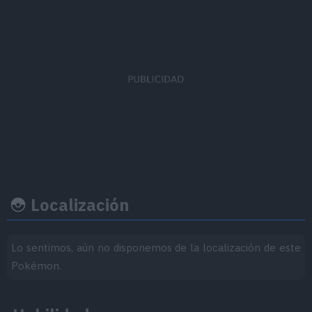
Ratio
EVs obtenidos
Felicidad 
captura
Ataque Especial
x 3
45
50
Localización
Lo sentimos, aún no disponemos de la localización de este
Ritmo crecimiento
Experiencia
Objeto
Pokémon.
Nivel
100
Medio-Lento