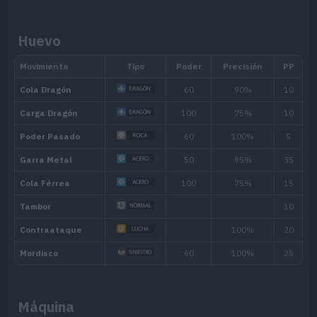
Potencia sus movimientos de tipo Fue
Mar Llamas
pocos PS.
Huevo
Poder Solar
Si hace sol, aumenta su Ataque Especi
cada turno.
Habilidad oculta
Nivel
Movimiento
Tipo
Poder
Máquina