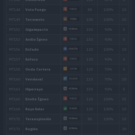
MT/MO
Movimiento
Tipo
Pode
MT001
Derribo
90
MT006
Cara Susto
MT007
Protección
MT008
Colmillo Ígneo
65
MT014
Acróbata
55
MT024
Giro Fuego
35
MT025
Imagen
70
MT027
Golpe Aéreo
60