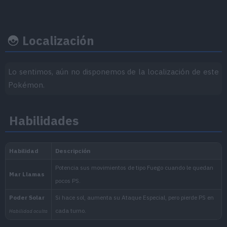
Ratio
EVs obtenidos
Felicidad 
captura
Localización
Ataque Especial
x 1
45
50
Lo sentimos, aún no disponemos de la localización de este
Velocidad
x 1
Pokémon.
Habilidades
Ritmo crecimiento
Experiencia
Objeto
Nivel
100
Medio-Lento
1.059.860