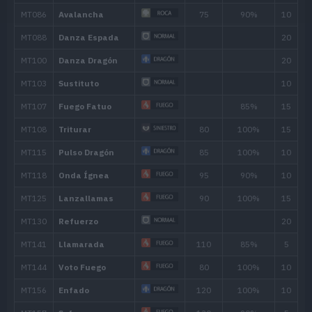
Movimiento
Tipo
Poder
Cola Dragón
60
Carga Dragón
100
Poder Pasado
60
Garra Metal
50
Cola Férrea
100
Tambor
Contraataque