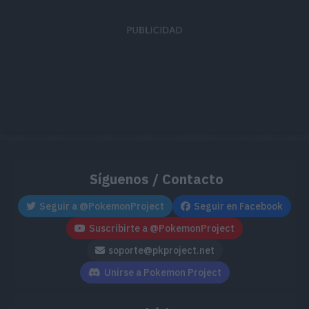
MT144
Voto Fuego
80
MT156
Enfado
120
MT157
Sofoco
130
MT158
Onda Certera
120
MT165
Envite Ígneo
120
Síguenos / Contacto
MT171
Teraexplosión
80
Seguir a @PokemonProject
Seguir en Facebook
MT172
Rugido
Suscribirte a @PokemonProject
soporte@pkproject.net
MT192
Puño Certero
150
Unirse a Pokemon Project
MT193
Meteorobola
50