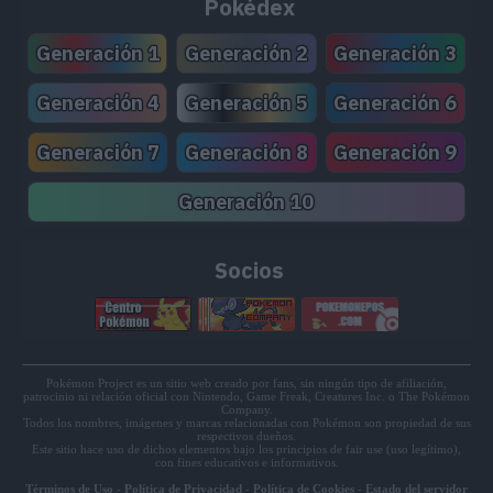
Pokédex
MT207
Cólera Ardiente
75
Generación 1
Generación 2
Generación 3
MT222
Vasto Impacto
60
Generación 4
Generación 5
Generación 6
Generación 7
Generación 8
Generación 9
Generación 10
Socios
Pokémon Project es un sitio web creado por fans, sin ningún tipo de afiliación,
patrocinio ni relación oficial con Nintendo, Game Freak, Creatures Inc. o The Pokémon
Company.
Todos los nombres, imágenes y marcas relacionadas con Pokémon son propiedad de sus
respectivos dueños.
Este sitio hace uso de dichos elementos bajo los principios de fair use (uso legítimo),
con fines educativos e informativos.
Términos de Uso
-
Política de Privacidad
-
Política de Cookies
-
Estado del servidor