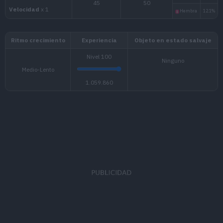
Tipo
# Pokédex