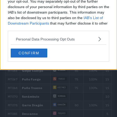
your opt-out. You may separately opt-out of the further
disclosure of your personal information by third parties on the
---
Arañazo
40
IAB’s list of downstream participants. This information may
also be disclosed by us to third parties on the
IAB’s List of
Downstream Participants
that may further disclose it to other
12
Dragoaliento
60
third parties.
19
Colmillo Ígneo
65
Personal Data Processing Opt Outs
24
Cuchillada
70
CONFIRM
30
Lanzallamas
90
37
Cara Susto
48
Infierno
100
54
Envite Ígneo
120