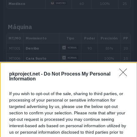
cada turno.
Habilidad oculta
Máquina
pkproject.net -
Do Not Process My Personal
Information
Nivel
Movimiento
Tipo
Poder
If you wish to opt-out of the sale, sharing to third parties, or
processing of your personal or sensitive information for
targeted advertising by us, please use the below opt-out
---
Pantalla de Humo
section to confirm your selection. Please note that after your
opt-out request is processed you may continue seeing
---
Ascuas
40
interest-based ads based on personal information utilized by
us or personal information disclosed to third parties prior to
---
Gruñido