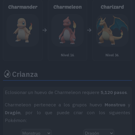
MT025
Imagen
70
Charmander
Charmeleon
Charizard
MT032
Rapidez
60
MT036
Tumba Rocas
60
MT038
Nitrocarga
50
Nivel 16
.
Nivel 36
.
MT043
Lanzamiento
Crianza
MT044
Cola Dragón
60
MT047
Aguante
Eclosionar un huevo de Charmeleon requiere
5,120 pasos
.
MT049
Día Soleado
Charmeleon pertenece a los grupos huevo
Monstruo
y
Dragón
, por lo que puede criar con los siguientes
MT055
Excavar
80
Pokémon:
MT057
Falso Tortazo
40