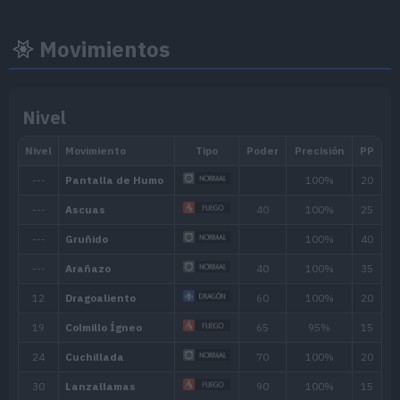
Movimientos
Nacional:
Nivel
Arándano
:
El Disco Índigo (Escarlata