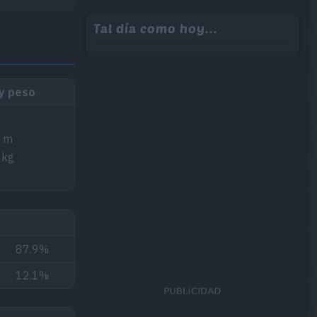
Tal día como hoy...
 y peso
5 m
 kg
87.9%
12.1%