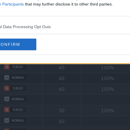
Participants
that may further disclose it to other third parties.
Tipo
Poder
Precisión
l Data Processing Opt Outs
100%
CONFIRM
40
100%
100%
40
100%
40
100%
60
100%
50
100%
60