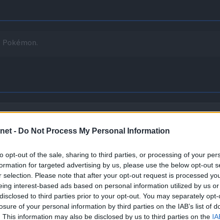
te Pokémon.
ego cuando le quedan pocos PS.
net -
Do Not Process My Personal Information
po Fuego, potencia sus propios movimientos de dicho tipo.
to opt-out of the sale, sharing to third parties, or processing of your per
formation for targeted advertising by us, please use the below opt-out s
r selection. Please note that after your opt-out request is processed y
eing interest-based ads based on personal information utilized by us or
disclosed to third parties prior to your opt-out. You may separately opt-
losure of your personal information by third parties on the IAB’s list of
. This information may also be disclosed by us to third parties on the
IA