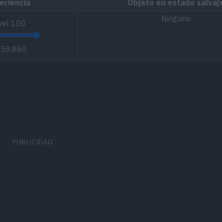
eriencia
Objeto en estado salvaj
Ninguno
vel
100
059.860