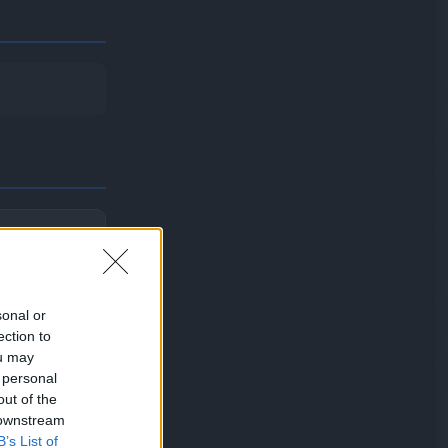
sonal or
ection to
ou may
 personal
out of the
 downstream
B’s List of