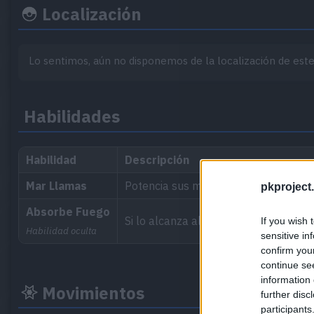
Localización
Lo sentimos, aún no disponemos de la localización de es
Habilidades
Habilidad
Descripción
Mar Llamas
Potencia sus movimientos de tipo Fu
pkproject.
Absorbe Fuego
Si lo alcanza algún movimiento de ti
If you wish 
Habilidad oculta
sensitive in
confirm you
continue se
information 
Movimientos
further disc
participants