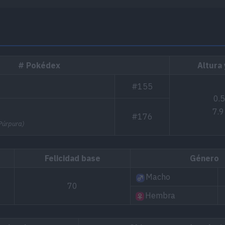
# Pokédex
Altura
#155
0.
7.9
#176
 Púrpura)
Felicidad base
Género
Macho
70
Hembra