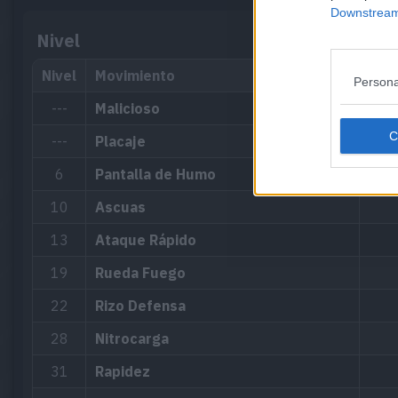
Downstream 
Nivel
Nivel
Movimiento
Persona
---
Malicioso
---
Placaje
6
Pantalla de Humo
10
Ascuas
13
Ataque Rápido
19
Rueda Fuego
22
Rizo Defensa
28
Nitrocarga
31
Rapidez