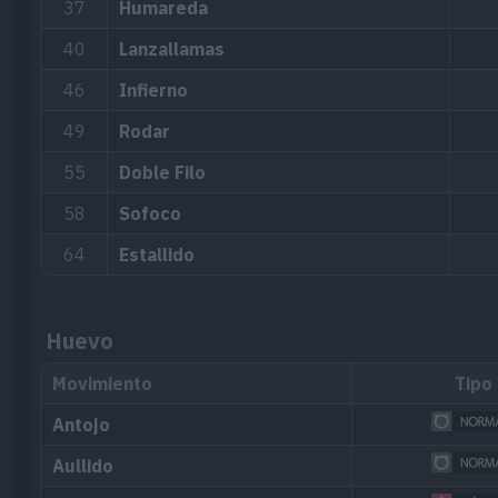
37
Humareda
40
Lanzallamas
46
Infierno
49
Rodar
55
Doble Filo
58
Sofoco
64
Estallido
Huevo
Movimiento
Tipo
Antojo
Aullido