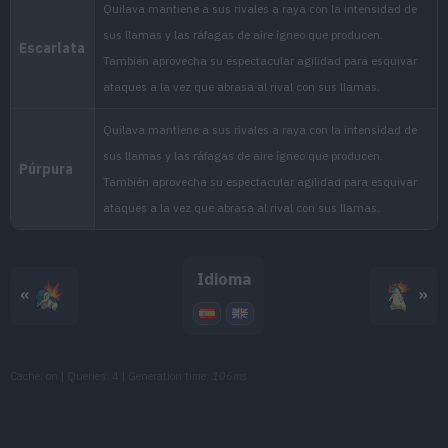
MT118
Onda Ígnea
95
MT125
Lanzallamas
90
MT127
Carantoña
90
MT134
Inversión
MT141
Llamarada
110
MT144
Voto Fuego
80
Idioma
«
»
MT147
Voltio Cruel
90
MT157
Sofoco
130
Cache: on | Queries: 4 | Generation time:
106ms
MT165
Envite Ígneo
120