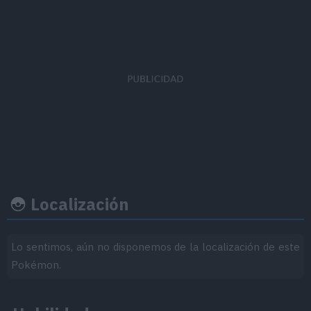
Ratio
EVs obtenidos
Felicidad 
captura
Ataque Especial
x 1
45
70
Velocidad
x 1
Localización
Lo sentimos, aún no disponemos de la localización de este
Ritmo crecimiento
Experiencia
Objeto
Pokémon.
Nivel
100
Medio-Lento