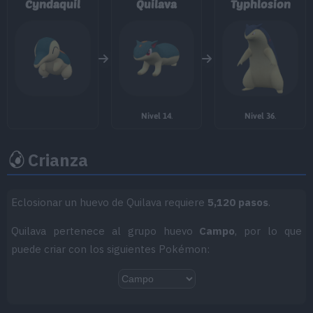
Cyndaquil
Quilava
Typhlosion
MT001
Derribo
90
MT007
Protección
MT008
Colmillo Ígneo
65
Nivel 14
.
Nivel 36
.
MT024
Giro Fuego
35
MT025
Imagen
70
Crianza
MT027
Golpe Aéreo
60
Eclosionar un huevo de Quilava requiere
5,120 pasos
.
MT032
Rapidez
60
Quilava pertenece al grupo huevo
Campo
, por lo que
puede criar con los siguientes Pokémon:
MT038
Nitrocarga
50
MT047
Aguante