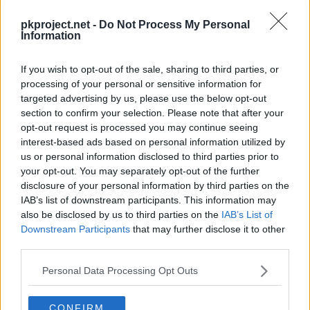
---
Pantalla de Humo
pkproject.net -
Do Not Process My Personal
Information
---
Malicioso
If you wish to opt-out of the sale, sharing to third parties, or
---
Placaje
40
processing of your personal or sensitive information for
targeted advertising by us, please use the below opt-out
10
Ascuas
40
section to confirm your selection. Please note that after your
opt-out request is processed you may continue seeing
13
Ataque Rápido
40
interest-based ads based on personal information utilized by
us or personal information disclosed to third parties prior to
your opt-out. You may separately opt-out of the further
20
Rueda Fuego
60
disclosure of your personal information by third parties on the
IAB’s list of downstream participants. This information may
24
Rizo Defensa
also be disclosed by us to third parties on the
IAB’s List of
Downstream Participants
that may further disclose it to other
31
Rapidez
60
third parties.
Personal Data Processing Opt Outs
35
Nitrocarga
50
42
Humareda
80
CONFIRM