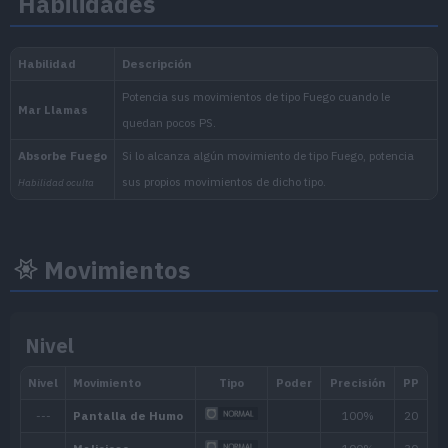
Habilidades
1.059.860
Nacional:
Arándano
:
El Disco Índigo (Escarlata
Movimientos
Nivel