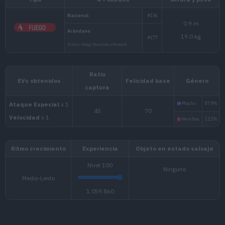
Tipo
# Pokédex