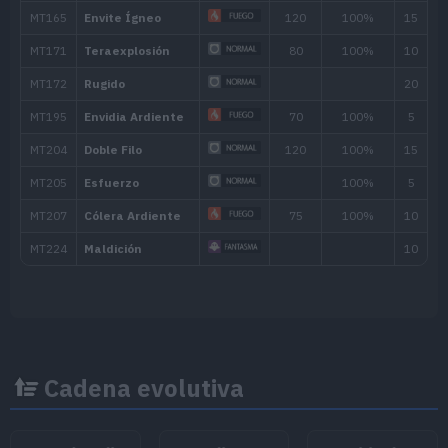
Antojo
60
Aullido
Paranormal
80
Inversión
Maldición
Doble Patada
30
Cadena evolutiva
MT/MO
Movimiento
Tipo
Poder