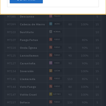
46
Lanzallamas
90
53
Infierno
100
57
Rodar
30
64
Doble Filo
120
68
Sofoco
130
75
Estallido
150
Movimiento
Tipo
Poder