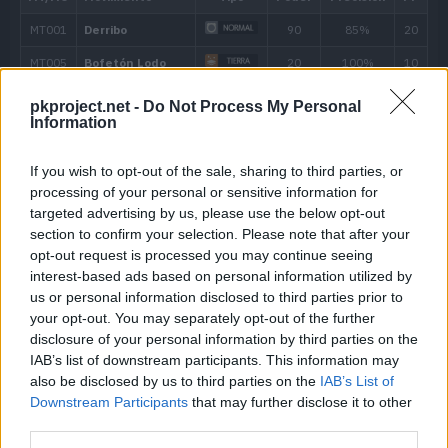
Nivel
Movimiento
Tipo
Poder
---
Malicioso
pkproject.net -
Do Not Process My Personal
Information
---
Ascuas
40
---
Polución
30
If you wish to opt-out of the sale, sharing to third parties, or
processing of your personal or sensitive information for
targeted advertising by us, please use the below opt-out
---
Colmillo Rayo
65
section to confirm your selection. Please note that after your
opt-out request is processed you may continue seeing
---
Aullido
interest-based ads based on personal information utilized by
us or personal information disclosed to third parties prior to
---
Maquinación
your opt-out. You may separately opt-out of the further
disclosure of your personal information by third parties on the
13
Rugido
IAB’s list of downstream participants. This information may
also be disclosed by us to third parties on the
IAB’s List of
Downstream Participants
that may further disclose it to other
16
Mordisco
60
third parties.