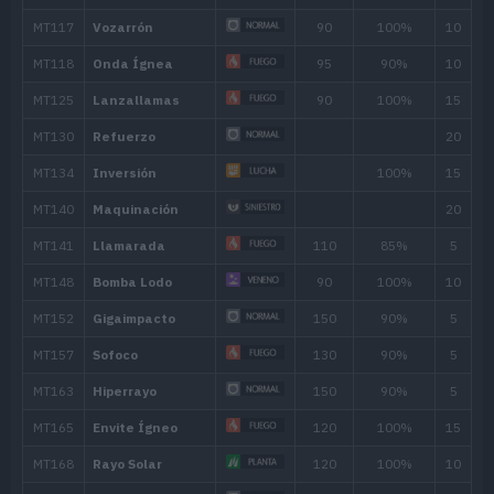
Movimiento
Tipo
Poder
Colmillo Rayo
65
Golpe Bajo
70
Amago
30
Mismo Destino
Rencor
Inversión
Giro Fuego
35