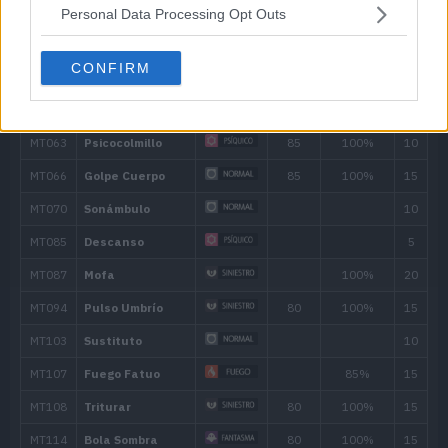
20
Calcinación
60
Personal Data Processing Opt Outs
26
Paliza
CONFIRM
30
Colmillo Ígneo
65
35
Tormento
41
Resarcimiento
1
45
Juego Sucio
95
50
Lanzallamas
90
56
Triturar
80
62
Infierno
100