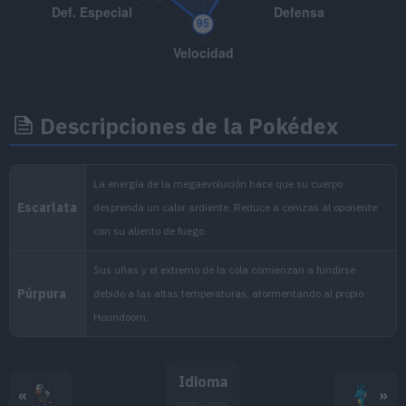
MT107
Fuego Fatuo
MT108
Triturar
80
MT114
Bola Sombra
80
Descripciones de la Pokédex
MT117
Vozarrón
90
MT118
Onda Ígnea
95
MT125
Lanzallamas
90
MT130
Refuerzo
MT134
Inversión
MT140
Maquinación
Idioma
«
»
MT141
Llamarada
110