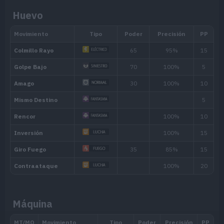
Madrugar
Si se duerme, tardará la mitad de t
Huevo
Si lo alcanza algún movimiento de t
Absorbe Fuego
sus propios movimientos de dicho ti
Nerviosismo
Pone nervioso al rival y le impide c
Habilidad oculta
Máquina