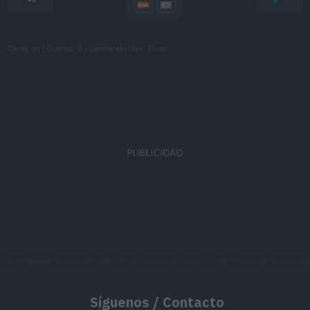
MT148
Bomba Lodo
90
Cache: on | Queries: 4 | Generation time:
25ms
MT152
Gigaimpacto
150
MT157
Sofoco
130
MT163
Hiperrayo
150
MT165
Envite Ígneo
120
MT168
Rayo Solar
120
MT171
Teraexplosión
80
MT172
Rugido
MT175
Tóxico
Síguenos / Contacto