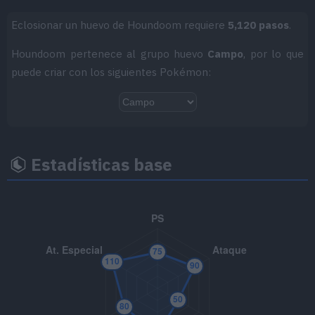
Eclosionar un huevo de Houndoom requiere
5,120 pasos
.
MT050
Danza Lluvia
Houndoom pertenece al grupo huevo
Campo
, por lo que
MT062
Juego Sucio
95
puede criar con los siguientes Pokémon:
MT063
Psicocolmillo
85
MT066
Golpe Cuerpo
85
Estadísticas base
MT070
Sonámbulo
MT085
Descanso
MT087
Mofa
MT094
Pulso Umbrío
80
MT103
Sustituto