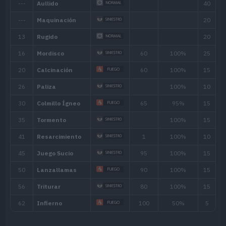
Biomas
[Info]
Área
[Info]
Ratio: 40%
Rocoso (20% )
Cueva (20% )
Área 2 (Nort
Habilidad
Descripción