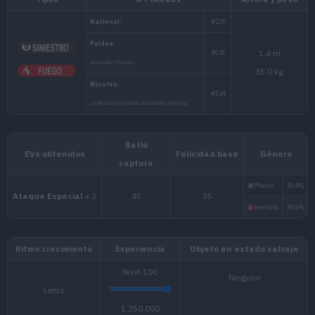
Tipos
# Pokédex