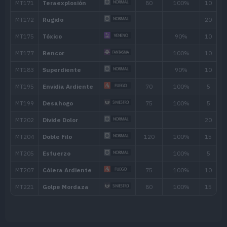
Contraataque
MT/MO
Movimiento
Tipo
Poder
MT001
Derribo
90
MT005
Bofetón Lodo
20
MT006
Cara Susto
MT007
Protección
MT008
Colmillo Ígneo
65