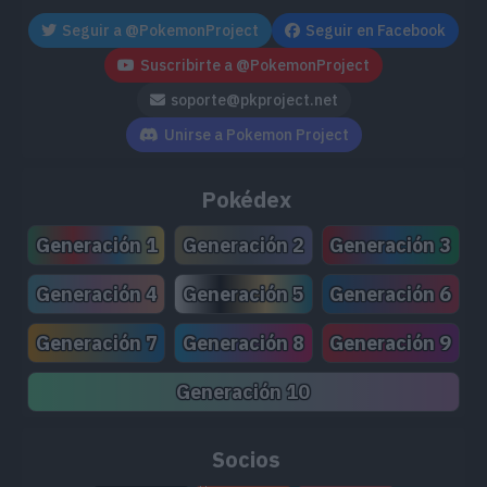
MT177
Rencor
Seguir a @PokemonProject
Seguir en Facebook
Suscribirte a @PokemonProject
MT183
Superdiente
soporte@pkproject.net
MT195
Envidia Ardiente
70
Unirse a Pokemon Project
MT199
Desahogo
75
Pokédex
MT202
Divide Dolor
Generación 1
Generación 2
Generación 3
MT204
Doble Filo
120
Generación 4
Generación 5
Generación 6
MT205
Esfuerzo
Generación 7
Generación 8
Generación 9
MT207
Cólera Ardiente
75
Generación 10
MT221
Golpe Mordaza
80
Socios