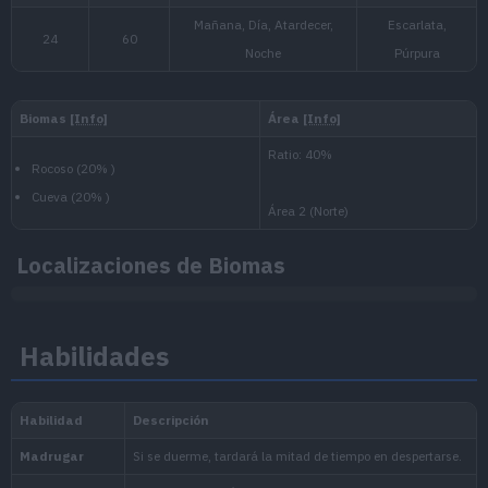
Nivel
100
Lento
Nacional:
1.250.000
Paldea
:
Escarlata y Púrpura
Localizaciones de Biomas
Noroteo
:
Habilidades
La Máscara Turquesa (Escarl