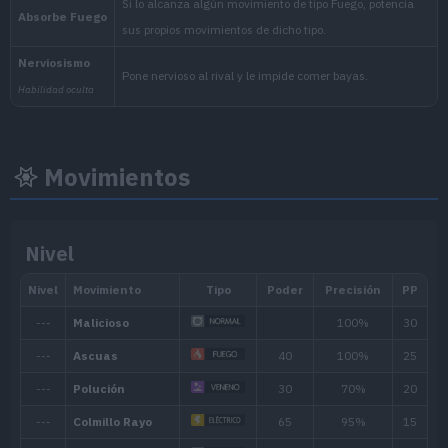
Movimientos
Nivel
Nivel
Nivel
Hora
mín.
máx.
Mañana, Día, Atardecer,
24
60
Noche