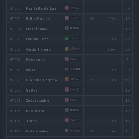
Movimiento
Tipo
Poder
Isofuerza
Psicocorte
70
Cambiadefensa
Imitación
Camelo
Puño Trueno
75