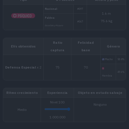
Tipo
# Pokédex