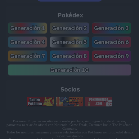
MT158
Onda Certera
120
Pokédex
MT161
Espacio Raro
Generación 1
Generación 2
Generación 3
MT163
Hiperrayo
150
Generación 4
Generación 5
Generación 6
MT171
Teraexplosión
80
Generación 7
Generación 8
Generación 9
MT174
Niebla
Generación 10
MT175
Tóxico
Socios
MT181
Desarme
65
MT192
Puño Certero
150
MT203
Más Psique
Pokémon Project es un sitio web creado por fans, sin ningún tipo de afiliación,
patrocinio ni relación oficial con Nintendo, Game Freak, Creatures Inc. o The Pokémon
Company.
MT204
Doble Filo
120
Todos los nombres, imágenes y marcas relacionadas con Pokémon son propiedad de sus
respectivos dueños.