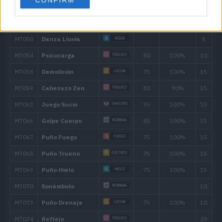
CONFIRM
13
Golpe Cabeza
70
17
Gas Venenoso
21
Psicorrayo
65
25
Más Psique
32
Cabezazo Zen
80
37
Contoneo
42
Psíquico
90
47
Maquinación
51
Psicocarga
80
56
Premonición
120