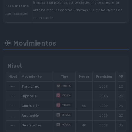
Biomas
[Info]
Área
[Inf
Ratio: 40
Ruinas (20% )
Movimientos
Ninguno
Nivel
Nivel
Nivel
Hora
mín.
máx.