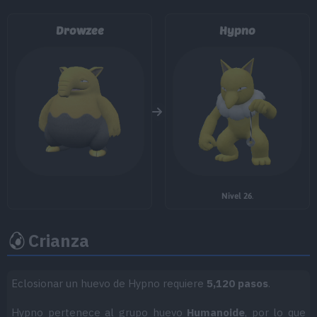
MT041
Poder Reserva
20
Drowzee
Hypno
MT042
Tinieblas
MT043
Lanzamiento
MT047
Aguante
MT049
Día Soleado
MT050
Danza Lluvia
Nivel 26
.
MT054
Psicocarga
80
MT058
Demolición
75
Crianza
MT059
Cabezazo Zen
80
Eclosionar un huevo de Hypno requiere
5,120 pasos
.
MT062
Juego Sucio
95
Hypno pertenece al grupo huevo
Humanoide
, por lo que