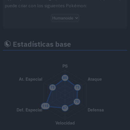
puede criar con los siguientes Pokémon:
MT066
Golpe Cuerpo
85
MT067
Puño Fuego
75
MT068
Puño Trueno
75
Estadísticas base
MT069
Puño Hielo
75
MT070
Sonámbulo
MT073
Puño Drenaje
75
MT074
Reflejo
MT075
Pantalla de Luz
MT079
Brillo Mágico
80