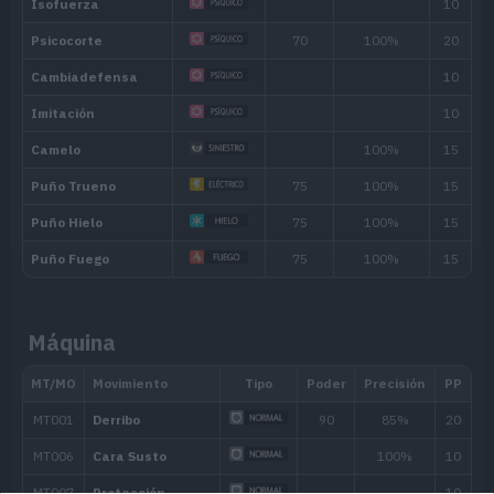
Habilidad
Descripción
Insomnio
Su resistencia al sueño le impide que
Revela uno de los movimientos del riva
Alerta
combate.
Gracias a su profunda concentración
Foco Interno
ante los ataques de otros Pokémon ni s
Máquina
Habilidad oculta
Intimidación.