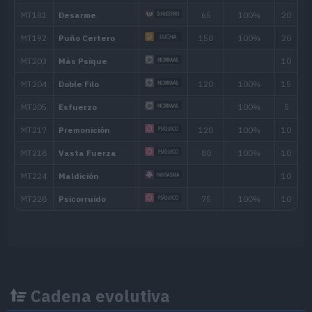
MT016
Psicorrayo
65
MT017
Rayo Confuso
MT018
Ladrón
60
MT020
Abrecaminos
50
MT025
Imagen
70
MT029
Infortunio
65
MT032
Rapidez
60
MT037
Beso Drenaje
50
MT039
Puntapié
65
Cadena evolutiva