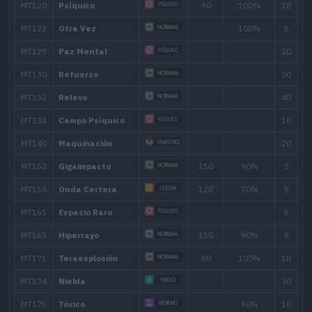
Puño Hielo
75
Puño Fuego
75
MT/MO
Movimiento
Tipo
Poder
MT001
Derribo
90
MT006
Cara Susto
MT007
Protección
MT012
Patada Baja