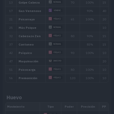
Mañana, Día, Atardecer,
28
60
Noche
Biomas
[Info]
Área
[Info]
Ratio: 40%
Subsuelo (30% )
Foso de Paldea (a_w23_f
Huevo