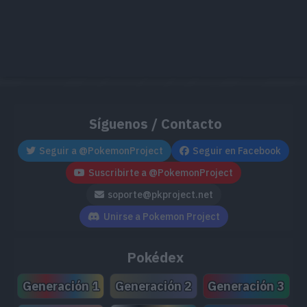
MT175
Tóxico
MT177
Rencor
MT180
Giro Bola
MT202
Divide Dolor
Síguenos / Contacto
MT214
Onda Tóxica
95
Seguir a @PokemonProject
Seguir en Facebook
MT224
Maldición
Suscribirte a @PokemonProject
soporte@pkproject.net
Unirse a Pokemon Project
Pokédex
Generación 1
Generación 2
Generación 3