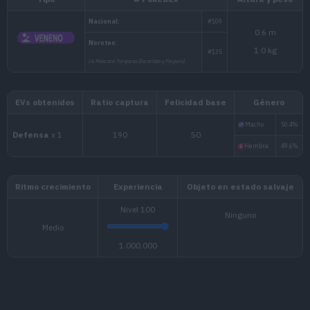
Tipo
# Pokédex