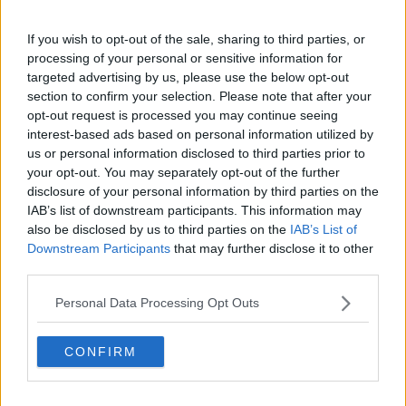
Nivel
Movimiento
Tipo
Poder
If you wish to opt-out of the sale, sharing to third parties, or
---
Gas Venenoso
processing of your personal or sensitive information for
targeted advertising by us, please use the below opt-out
section to confirm your selection. Please note that after your
---
Placaje
40
opt-out request is processed you may continue seeing
interest-based ads based on personal information utilized by
4
Polución
30
us or personal information disclosed to third parties prior to
your opt-out. You may separately opt-out of the further
8
Pantalla de Humo
disclosure of your personal information by third parties on the
IAB’s list of downstream participants. This information may
12
Niebla Clara
50
also be disclosed by us to third parties on the
IAB’s List of
Downstream Participants
that may further disclose it to other
third parties.
16
Buena Baza
60
Personal Data Processing Opt Outs
20
Residuos
65
CONFIRM
24
Niebla
28
Autodestrucción
200