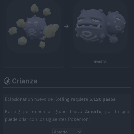
MT001
Derribo
90
MT006
Cara Susto
MT007
Protección
MT013
Bomba Ácida
40
Nivel 35
.
MT016
Psicorrayo
65
Crianza
MT018
Ladrón
60
MT025
Imagen
70
Eclosionar un huevo de Koffing requiere
5,120 pasos
.
MT045
Carga Tóxica
65
Koffing pertenece al grupo huevo
Amorfo
, por lo que
puede criar con los siguientes Pokémon:
MT047
Aguante