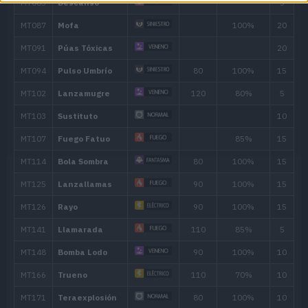
32
Bomba Lodo
90
36
Tóxico
40
Eructo
120
44
Explosión
250
48
Legado
52
Mismo Destino
Movimiento
Tipo
Poder