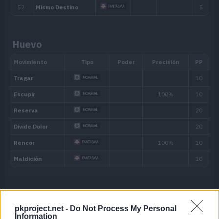
inmunidad frente a los movimientos de
Anula los efectos de las habilidades
Gas Reactivo
Huevo
presentes mientras esté en el terreno
Hedor
Puede amedrentar a un Pokémon al at
olor que emana.
Habilidad oculta
Máquina
pkproject.net -
Do Not Process My Personal
Information