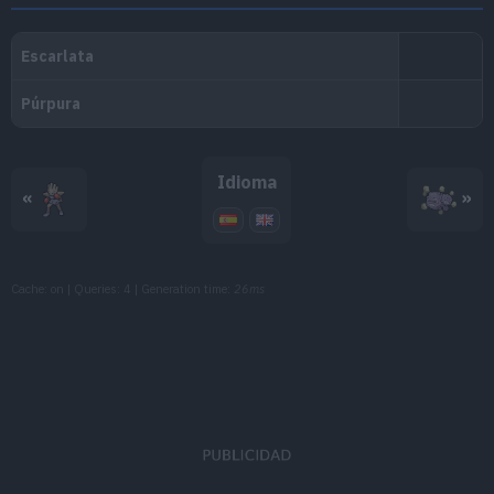
MT107
Fuego Fatuo
MT114
Bola Sombra
80
MT125
Lanzallamas
90
Idioma
MT126
Rayo
90
«
»
MT141
Llamarada
110
Cache: on | Queries: 4 | Generation time:
26ms
MT148
Bomba Lodo
90
MT166
Trueno
110
MT171
Teraexplosión
80
MT174
Niebla