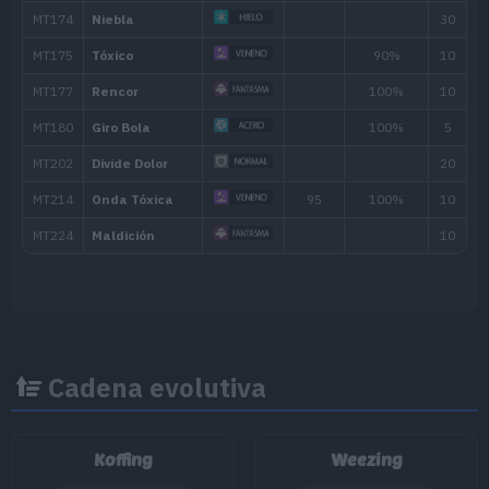
Tragar
Escupir
Reserva
Divide Dolor
Rencor
Maldición
Cadena evolutiva
Koffing
Weezing
MT/MO
Movimiento
Tipo
Poder