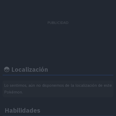
EVs obtenidos
Ratio captura
Felicidad b
Defensa
x 1
190
50
Localización
Ritmo crecimiento
Experiencia
Objeto
Lo sentimos, aún no disponemos de la localización de este
Pokémon.
Nivel
100
Medio
Habilidades
1.000.000