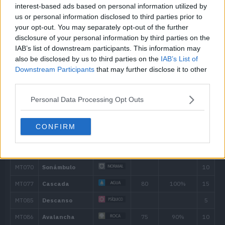
interest-based ads based on personal information utilized by
us or personal information disclosed to third parties prior to
35
Amnesia
your opt-out. You may separately opt-out of the further
disclosure of your personal information by third parties on the
40
Agua Lodosa
90
IAB’s list of downstream participants. This information may
also be disclosed by us to third parties on the
IAB’s List of
45
Chirrido
Downstream Participants
that may further disclose it to other
third parties.
50
Esfuerzo
Personal Data Processing Opt Outs
55
Hidrobomba
110
CONFIRM
Movimiento
Tipo
Poder
Vastaguardia