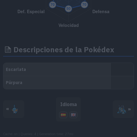
MT110
Hidroariete
85
MT116
Trampa Rocas
MT123
Surf
90
MT128
Amnesia
Descripciones de la Pokédex
MT130
Refuerzo
MT133
Tierra Viva
90
MT135
Rayo Hielo
90
MT142
Hidrobomba
110
Idioma
«
»
MT143
Ventisca
110
MT145
Voto Agua
80
Cache: on | Queries: 4 | Generation time:
27ms