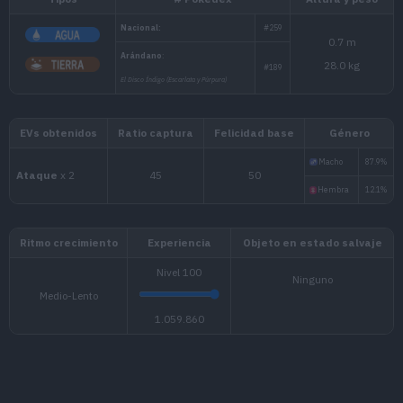
Tipos
# Pokédex