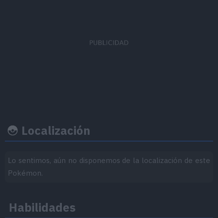
EVs obtenidos
Ratio captura
Felicidad b
Ataque
x 2
45
50
Localización
Ritmo crecimiento
Experiencia
Objeto
Lo sentimos, aún no disponemos de la localización de este
Pokémon.
Nivel
100
Medio-Lento
Habilidades
1.059.860