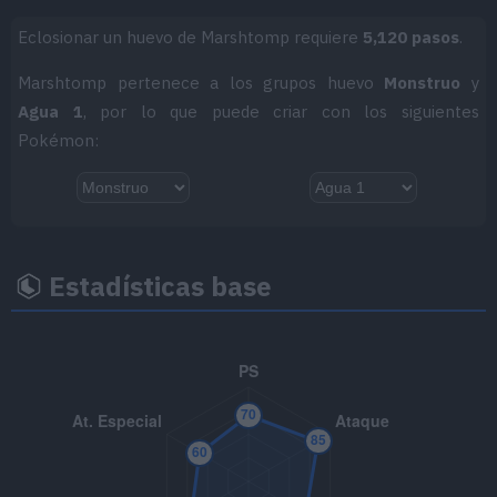
MT055
Excavar
80
Eclosionar un huevo de Marshtomp requiere
5,120 pasos
.
Marshtomp pertenece a los grupos huevo
Monstruo
y
MT058
Demolición
75
Agua 1
, por lo que puede criar con los siguientes
MT066
Golpe Cuerpo
85
Pokémon:
MT069
Puño Hielo
75
MT070
Sonámbulo
Estadísticas base
MT077
Cascada
80
MT085
Descanso
MT086
Avalancha
75
MT103
Sustituto