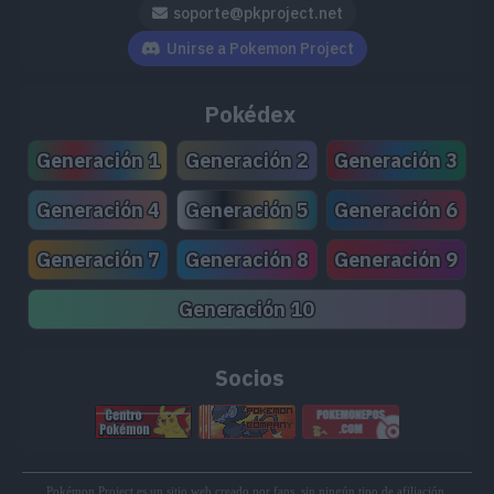
MT209
Agua Lodosa
90
soporte@pkproject.net
Unirse a Pokemon Project
MT214
Onda Tóxica
95
Pokédex
MT224
Maldición
Generación 1
Generación 2
Generación 3
Generación 4
Generación 5
Generación 6
Generación 7
Generación 8
Generación 9
Movimiento
Tipo
Poder
Generación 10
Golpe Roca
40
Socios
Pokémon Project es un sitio web creado por fans, sin ningún tipo de afiliación,