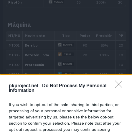
Evo
Disparo Lodo
55
---
Pistola Agua
40
Máquina
---
Gruñido
---
Placaje
40
9
Lanzarrocas
50
12
Protección
pkproject.net -
Do Not Process My Personal
15
Supersónico
Information
20
Hidropulso
60
If you wish to opt-out of the sale, sharing to third parties, or
processing of your personal or sensitive information for
25
Avalancha
75
targeted advertising by us, please use the below opt-out
section to confirm your selection. Please note that after your
30
Derribo
90
opt-out request is processed you may continue seeing