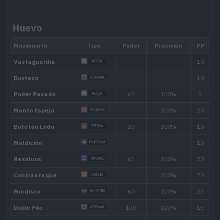
pocos PS.
Huevo
Aumenta la humedad del entorno y ev
Humedad
utilizar movimientos explosivos, tales
Habilidad oculta
Autodestrucción.
Nivel
Movimiento
Tipo
Poder