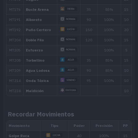
Pisotón
65
MT/MO
Movimiento
Tipo
Poder
MT001
Derribo
90
MT005
Bofetón Lodo
20
MT007
Protección
MT011
Hidropulso
60
Recordar Movimientos
MT012
Patada Baja