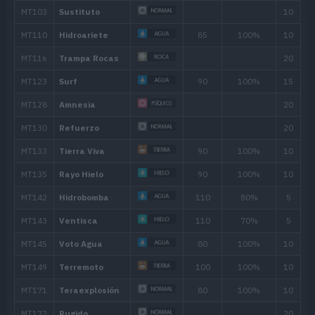
Bostezo
Poder Pasado
60
Manto Espejo
Bofetón Lodo
20
Maldición
Residuos
65
Contraataque
Mordisco
60
Doble Filo
120