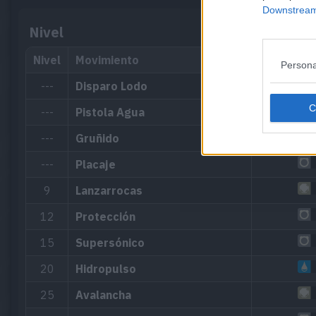
Downstream 
Nivel
Nivel
Movimiento
Persona
---
Disparo Lodo
---
Pistola Agua
---
Gruñido
---
Placaje
9
Lanzarrocas
12
Protección
15
Supersónico
20
Hidropulso
25
Avalancha