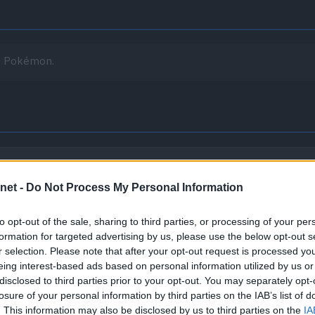
te Pokémon.
 cuando le quedan pocos PS.
net -
Do Not Process My Personal Information
 que se puedan utilizar movimientos explosivos, tales como
to opt-out of the sale, sharing to third parties, or processing of your per
formation for targeted advertising by us, please use the below opt-out s
r selection. Please note that after your opt-out request is processed y
eing interest-based ads based on personal information utilized by us or
disclosed to third parties prior to your opt-out. You may separately opt-
losure of your personal information by third parties on the IAB’s list of
. This information may also be disclosed by us to third parties on the
IA