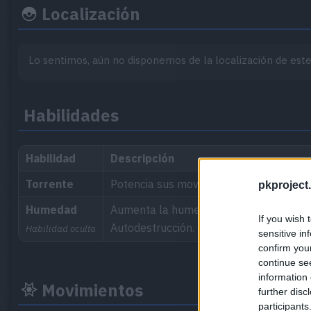
Localización
Lo sentimos, aún no disponemos de la localización de es
Habilidades
Habilidad
Descripción
Torrente
Potencia sus movimientos de tipo Agua
pkproject.
Humedad
Aumenta la humedad del entorno y evita
If you wish 
Autodestrucción.
Habilidad oculta
sensitive in
confirm you
continue se
information 
Movimientos
further disc
participants