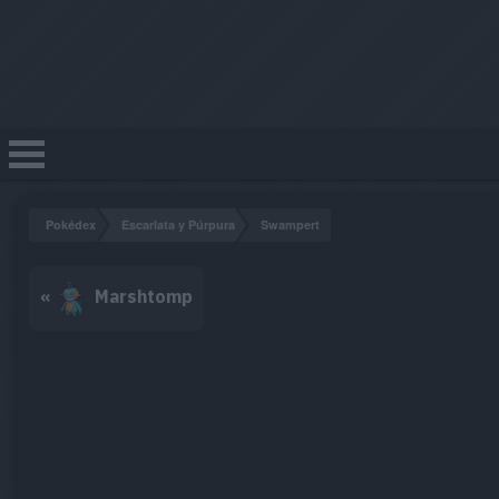
Pokédex
Escarlata y Púrpura
Swampert
«
Marshtomp