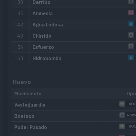
30
Derribo
35
Amnesia
42
Agua Lodosa
49
Chirrido
56
Esfuerzo
63
Hidrobomba
Huevo
Movimiento
Tipo
Vastaguardia
Bostezo
Poder Pasado