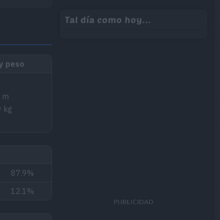
Tal día como hoy...
 y peso
5 m
9 kg
87.9%
12.1%