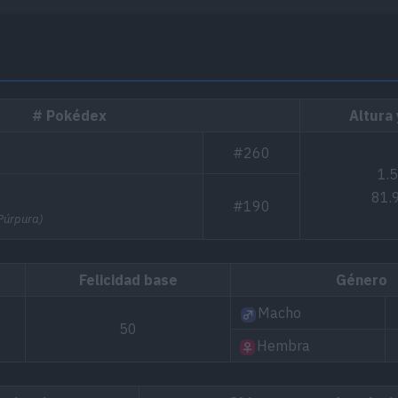
# Pokédex
Altura
#260
1.
81.
#190
 Púrpura)
Felicidad base
Género
Macho
50
Hembra