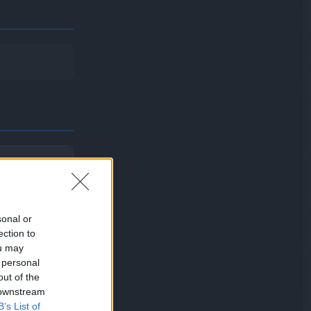
sonal or
ection to
ou may
 personal
out of the
 downstream
B’s List of