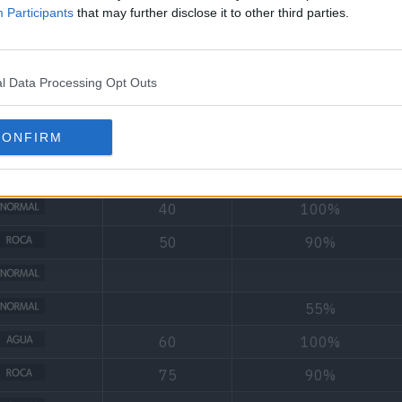
Participants
that may further disclose it to other third parties.
Tipo
Poder
Precisión
l Data Processing Opt Outs
55
95%
CONFIRM
40
100%
100%
40
100%
50
90%
55%
60
100%
75
90%