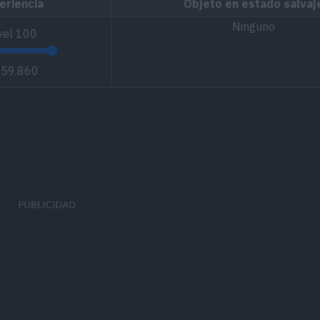
eriencia
Objeto en estado salvaj
Ninguno
vel
100
059.860