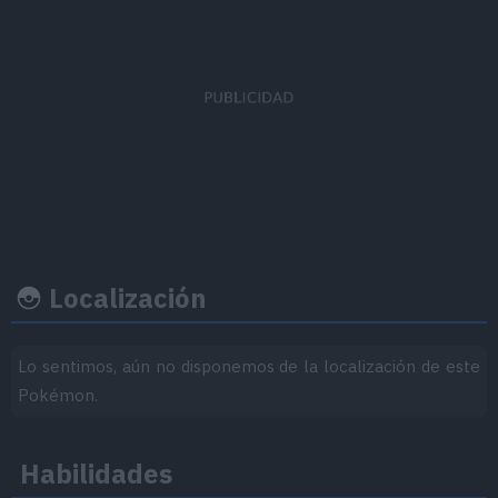
EVs obtenidos
Ratio captura
Felicidad b
Ataque
x 3
45
50
Localización
Ritmo crecimiento
Experiencia
Objeto
Lo sentimos, aún no disponemos de la localización de este
Pokémon.
Nivel
100
Medio-Lento
Habilidades
1.059.860