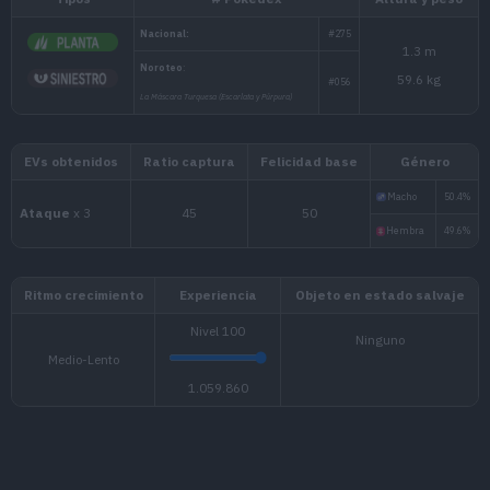
Tipos
# Pokédex