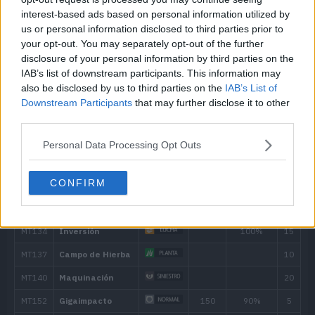
interest-based ads based on personal information utilized by
MT007
Protección
us or personal information disclosed to third parties prior to
your opt-out. You may separately opt-out of the further
MT012
Patada Baja
disclosure of your personal information by third parties on the
IAB’s list of downstream participants. This information may
MT017
Rayo Confuso
also be disclosed by us to third parties on the
IAB’s List of
Downstream Participants
that may further disclose it to other
third parties.
MT018
Ladrón
60
Personal Data Processing Opt Outs
MT020
Abrecaminos
50
CONFIRM
MT022
Agua Fría
50
MT025
Imagen
70
MT027
Golpe Aéreo
60
MT029
Infortunio
65