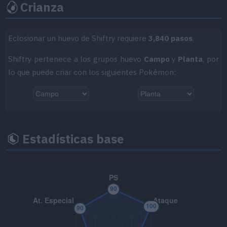
MT137
Campo de Hierba
Crianza
MT140
Maquinación
Eclosionar un huevo de Shiftry requiere
3,840 pasos
.
MT152
Gigaimpacto
150
Shiftry pertenece a los grupos huevo
Campo
y
Planta
, por
lo que puede criar con los siguientes Pokémon:
MT158
Onda Certera
120
MT159
Lluevehojas
130
MT160
Vendaval
110
Estadísticas base
MT163
Hiperrayo
150
MT168
Rayo Solar
120
MT171
Teraexplosión
80
MT177
Rencor