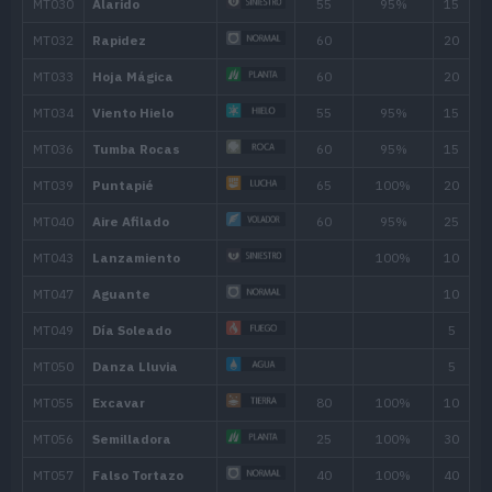
---
Vendaval
110
---
Vendetta
50
---
Aire Afilado
60
---
Día Soleado
Movimiento
Tipo
Poder
Despejar
Tajo Umbrío
70