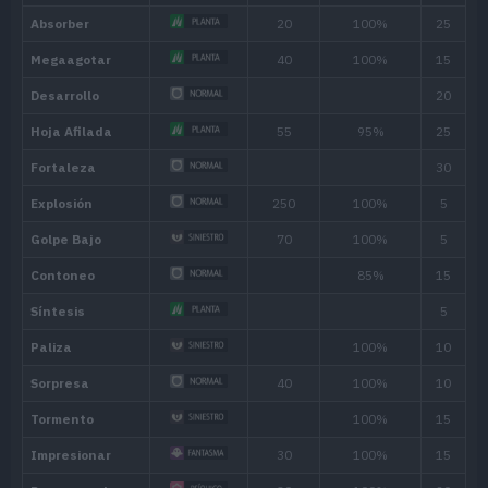
MT071
Bomba Germen
80
MT081
Hierba Lazo
MT085
Descanso
MT086
Avalancha
75
MT087
Mofa
MT088
Danza Espada
MT091
Púas Tóxicas
MT092
Sellar
MT094
Pulso Umbrío
80
MT103
Sustituto