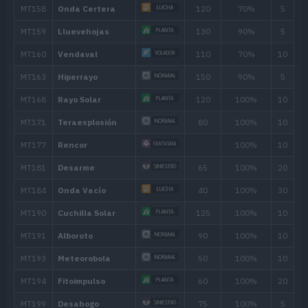
MT030
Alarido
55
MT032
Rapidez
60
MT033
Hoja Mágica
60
MT034
Viento Hielo
55
MT036
Tumba Rocas
60
MT039
Puntapié
65
MT040
Aire Afilado
60
MT043
Lanzamiento
MT047
Aguante
MT049
Día Soleado