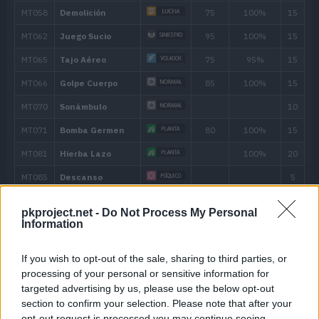
Abatidoras
Ataque Rápido
40
Drenadoras
Derribo
90
pkproject.net -
Do Not Process My Personal
Information
MT/MO
Movimiento
Tipo
Poder
If you wish to opt-out of the sale, sharing to third parties, or
MT001
Derribo
90
processing of your personal or sensitive information for
targeted advertising by us, please use the below opt-out
section to confirm your selection. Please note that after your
MT006
Cara Susto
opt-out request is processed you may continue seeing