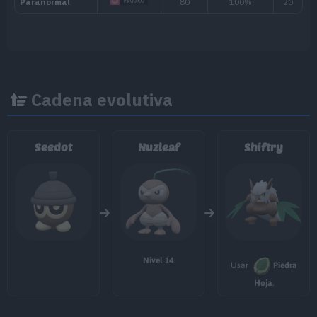
MT105
Tijera X
80
MT107
Fuego Fatuo
MT111
Gigadrenado
75
Cadena evolutiva
MT113
Viento Afín
Seedot
Nuzleaf
Shiftry
MT114
Bola Sombra
80
MT118
Onda Ígnea
95
MT119
Energibola
90
MT128
Amnesia
Nivel 14
.
Usar
Piedra
Hoja
.
MT134
Inversión