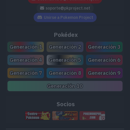
soporte@pkproject.net
Placaje
40
Unirse a Pokemon Project
Absorber
20
Pokédex
Megaagotar
40
Generación 1
Generación 2
Generación 3
Desarrollo
Generación 4
Generación 5
Generación 6
Hoja Afilada
55
Generación 7
Generación 8
Generación 9
Fortaleza
Generación 10
Explosión
250
Socios
Golpe Bajo
70
Contoneo