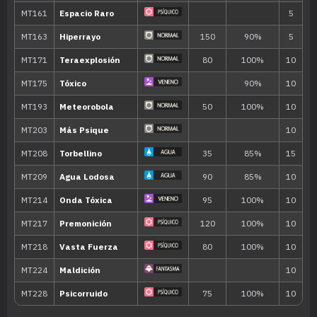
15
Anulación
18
Hidropulso
60
21
Golpe Cabeza
70
24
Cabezazo Zen
80
27
Amnesia
30
Surf
90
33
Relajo
36
Psíquico
90
39
Más Psique
42
Danza Lluvia