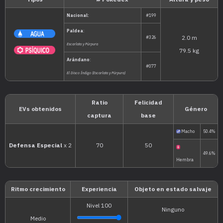
Tipos
# Pokédex