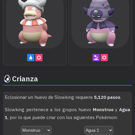
MT059
Cabezazo Zen
80
MT062
Juego Sucio
95
MT066
Golpe Cuerpo
85
MT067
Puño Fuego
75
MT068
Puño Trueno
75
Crianza
MT070
Sonámbulo
MT073
Puño Drenaje
75
Eclosionar un huevo de Slowking requiere
5,120 pasos
.
MT075
Pantalla de Luz
Slowking pertenece a los grupos huevo
Monstruo
y
Agua
1
, por lo que puede criar con los siguientes Pokémon:
MT077
Cascada
80