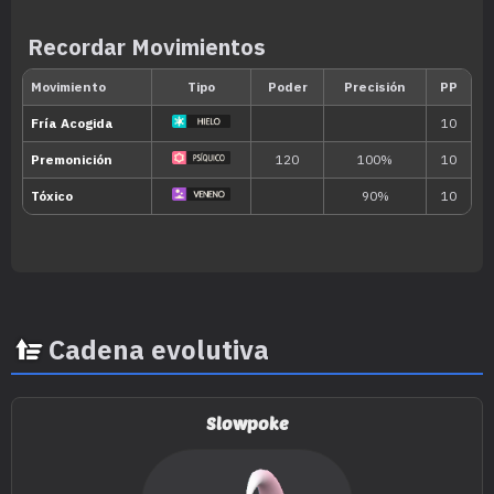
45
Pulso Cura
Recordar Movimientos
Movimiento
Tipo
Poder
Eructo
120
Bloqueo
Cadena evolutiva
Tambor
Slowpoke
Pisotón
65