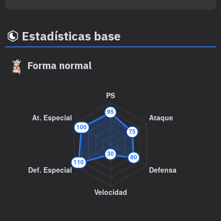
MT080
Metrónomo
MT081
Hierba Lazo
Estadísticas base
MT082
Onda Trueno
Forma normal
MT083
Puya Nociva
80
MT084
Pataleta
75
MT085
Descanso
MT087
Mofa
MT091
Púas Tóxicas
MT092
Sellar
MT098
Intercambio