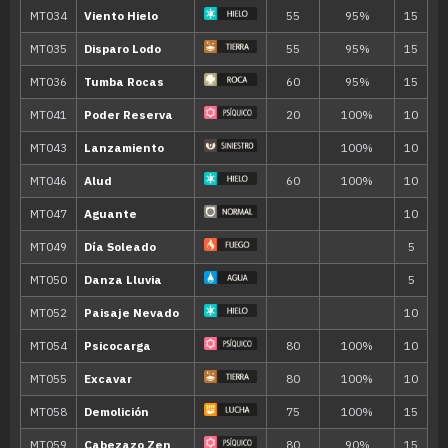
---
Placaje
40
---
Gruñido
---
Pistola Agua
40
---
Joya de Luz
80
---
Maquinación
---
Contoneo
9
Bostezo
12
Confusión
50
15
Anulación
18
Hidropulso
60