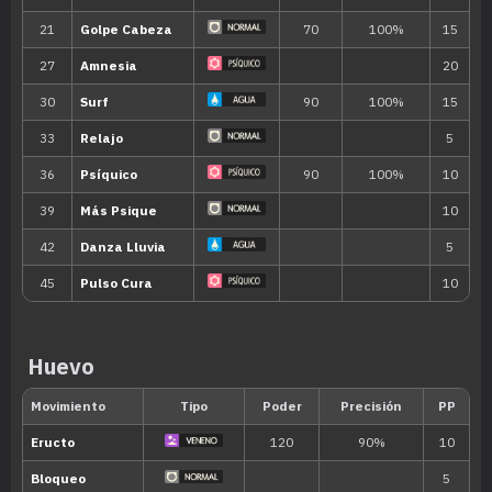
Habilidad
Descripción
Al entrar en combate, rezuma u
Medicina Extraña
medicinal por la caracola que re
las características de los aliados
Como le gusta hacer las cosas a
Ritmo Propio
afecta la confusión ni sufre los e
Huevo
Intimidación.
Regeneración
Recupera unos pocos PS cuando s
Habilidad oculta