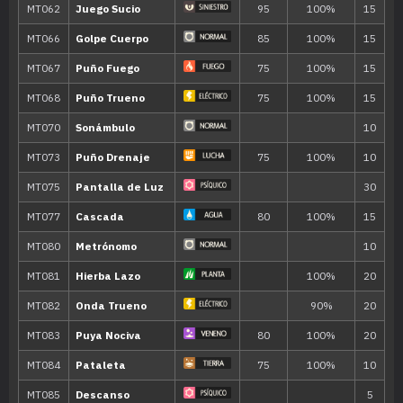
MT203
Más Psique
MT208
Torbellino
35
MT209
Agua Lodosa
90
MT217
Premonición
120
MT218
Vasta Fuerza
80
MT224
Maldición
MT228
Psicorruido
75
Movimiento
Tipo
Poder