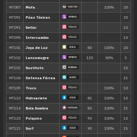
Fría Acogida
Premonición
120
Nivel
Movimiento
Tipo
Poder
Evo
Conjuro Funesto
80