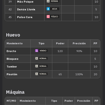
MT098
Intercambio
MT101
Joya de Luz
80
MT103
Sustituto
Huevo
MT104
Defensa Férrea
MT109
Truco
MT110
Hidroariete
85
MT114
Bola Sombra
80
MT120
Psíquico
90
Máquina
MT123
Surf
90