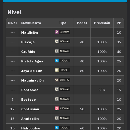
Nivel
Habilidad
Descripción
Su indiferencia evita que sea provoc
Despiste
enamoramiento o sufra los efectos d
Como le gusta hacer las cosas a su 
Ritmo Propio
la confusión ni sufre los efectos de I
Regeneración
Recupera unos pocos PS cuando se re
Habilidad oculta