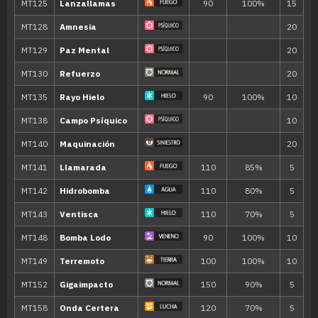
---
Maquinación
---
Joya de Luz
80
---
Maldición
---
Contoneo
---
Gruñido
---
Placaje
40
---
Ácido
40
9
Bostezo
12
Confusión
50