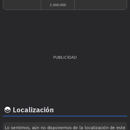
Ratio
Felicid
EVs obtenidos
captura
base
Defensa Especial
x 2
70
50
Localización
Lo sentimos, aún no disponemos de la localización de este