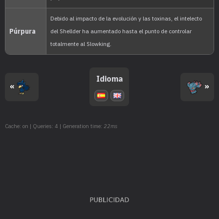
MT125
Lanzallamas
90
MT128
Amnesia
MT129
Paz Mental
MT130
Refuerzo
Idioma
«
»
MT135
Rayo Hielo
90
MT138
Campo Psíquico
Cache: on | Queries: 4 | Generation time:
22ms
MT140
Maquinación
MT141
Llamarada
110
MT142
Hidrobomba
110
MT143
Ventisca
110