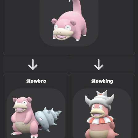
MT/MO
Movimiento
Tipo
Poder
MT001
Derribo
90
MT006
Cara Susto
MT007
Protección
Slowbro
Slowking
MT011
Hidropulso
60
MT013
Bomba Ácida
40
MT016
Psicorrayo
65
MT022
Agua Fría
50