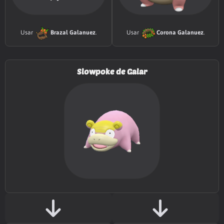
MT025
Imagen
70
Usar
Brazal Galanuez
.
Usar
Corona Galanuez
.
MT028
Terratemblor
60
MT029
Infortunio
65
Slowpoke de Galar
MT030
Alarido
55
MT032
Rapidez
60
MT034
Viento Hielo
55
MT035
Disparo Lodo
55
MT039
Puntapié
65
MT041
Poder Reserva
20