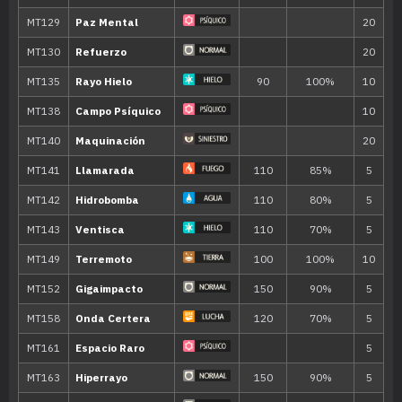
MT001
Derribo
90
MT007
Protección
MT011
Hidropulso
60
MT016
Psicorrayo
65
MT022
Agua Fría
50
MT025
Imagen
70
MT028
Terratemblor
60
MT032
Rapidez
60
MT034
Viento Hielo
55