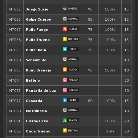
21
Golpe Cabeza
70
27
Amnesia
30
Surf
90
33
Relajo
36
Psíquico
90
39
Más Psique
42
Danza Lluvia
45
Pulso Cura