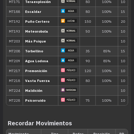
MT035
Disparo Lodo
55
MT036
Tumba Rocas
60
MT041
Poder Reserva
20
MT043
Lanzamiento
MT046
Alud
60
MT047
Aguante
MT049
Día Soleado
MT050
Danza Lluvia
MT052
Paisaje Nevado
Recordar Movimientos
MT054
Psicocarga
80