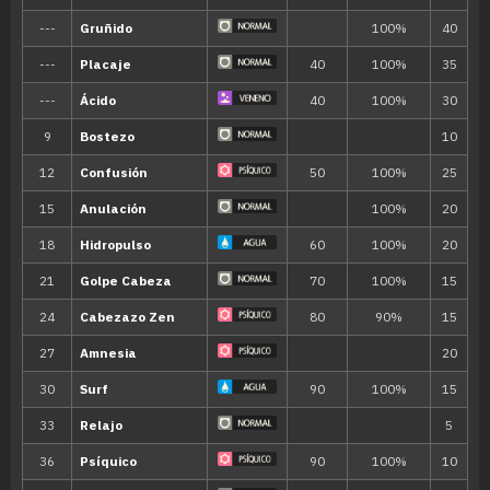
MT073
Puño Drenaje
75
MT074
Reflejo
MT075
Pantalla de Luz
MT077
Cascada
80
MT080
Metrónomo
MT081
Hierba Lazo
MT082
Onda Trueno
MT085
Descanso
MT086
Avalancha
75
MT092
Sellar