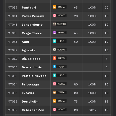
MT149
Terremoto
100
MT152
Gigaimpacto
150
MT158
Onda Certera
120
MT161
Espacio Raro
MT163
Hiperrayo
150
MT171
Teraexplosión
80
MT188
Escaldar
80
MT192
Puño Certero
150
MT193
Meteorobola
50