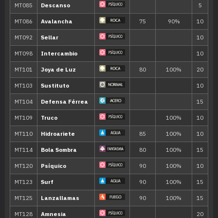
Movimiento
Tipo
Poder
Eructo
120
Bloqueo
Tambor
Pisotón
65
MT/MO
Movimiento
Tipo
Poder