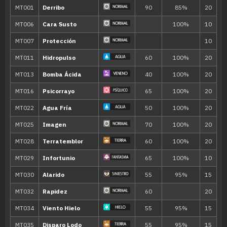
MT125
Lanzallamas
90
MT128
Amnesia
MT129
Paz Mental
MT130
Refuerzo
MT135
Rayo Hielo
90
MT138
Campo Psíquico
MT140
Maquinación
MT141
Llamarada
110
MT142
Hidrobomba
110
MT143
Ventisca
110