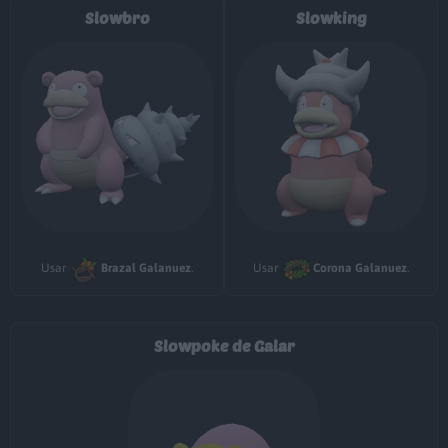
36
Psíquico
90
Slowbro
Slowking
39
Más Psique
42
Danza Lluvia
45
Pulso Cura
Usar
Brazal Galanuez
.
Usar
Corona Galanuez
.
Movimiento
Tipo
Poder
Slowpoke de Galar
Eructo
120
Bloqueo
Tambor