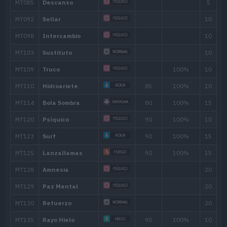
MT143
Ventisca
110
MT149
Terremoto
100
MT161
Espacio Raro
MT171
Teraexplosión
80
MT193
Meteorobola
50
MT203
Más Psique
MT208
Torbellino
35
MT218
Vasta Fuerza
80
MT224
Maldición