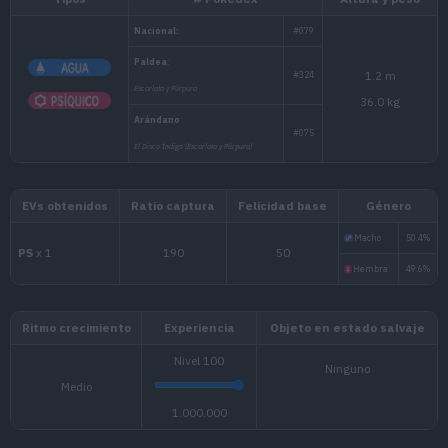
Tipos
# Pokédex