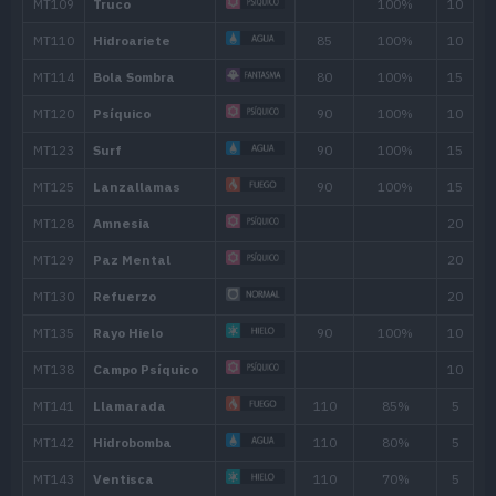
36
Psíquico
90
39
Más Psique
42
Danza Lluvia
45
Pulso Cura
Movimiento
Tipo
Poder
Eructo
120
Bloqueo
Tambor