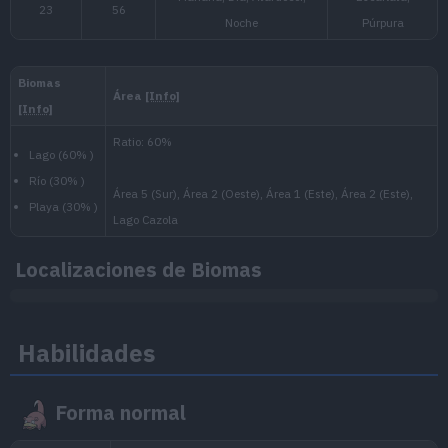
Nivel
100
Medio
1.000.000
Nacional:
Paldea
:
Escarlata y Púrpura
Localizaciones de Biomas
Arándano
:
El Disco Índigo (Escarlata
Habilidades
Forma normal