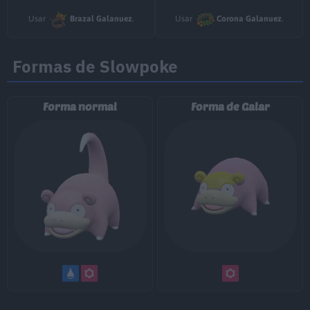
Usar
Brazal Galanuez
.
Usar
Corona Galanuez
.
MT025
Imagen
70
MT028
Terratemblor
60
Formas de Slowpoke
MT032
Rapidez
60
Forma normal
Forma de Galar
MT034
Viento Hielo
55
MT035
Disparo Lodo
55
MT041
Poder Reserva
20
MT046
Alud
60
MT047
Aguante
MT049
Día Soleado