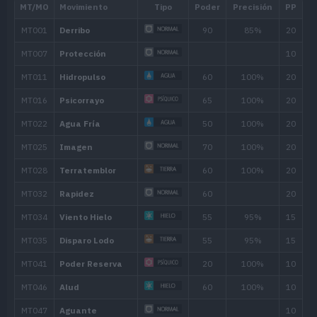
MT081
Hierba Lazo
MT082
Onda Trueno
MT085
Descanso
MT092
Sellar
MT098
Intercambio
MT103
Sustituto
MT109
Truco
MT110
Hidroariete
85
MT114
Bola Sombra
80