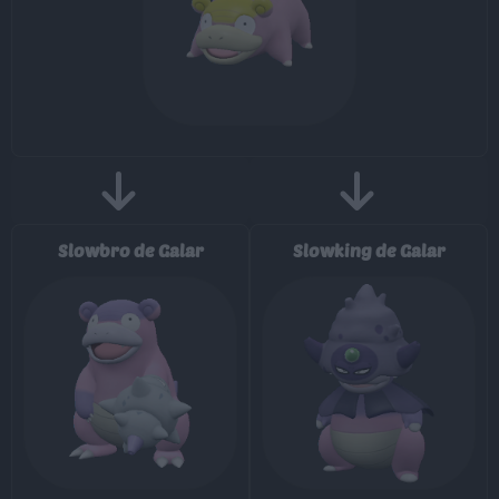
Pisotón
65
MT/MO
Movimiento
Tipo
Poder
Slowbro de Galar
Slowking de Galar
MT001
Derribo
90
MT007
Protección
MT011
Hidropulso
60
MT016
Psicorrayo
65
MT022
Agua Fría
50