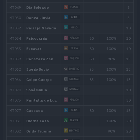
MT120
Psíquico
90
MT123
Surf
90
MT125
Lanzallamas
90
MT128
Amnesia
MT129
Paz Mental
MT130
Refuerzo
MT135
Rayo Hielo
90
MT138
Campo Psíquico
MT141
Llamarada
110
MT142
Hidrobomba
110