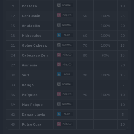
Habilidad
Descripción
Su indiferencia evita que sea provoc
Despiste
enamoramiento o sufra los efectos d
Como le gusta hacer las cosas a su 
Ritmo Propio
la confusión ni sufre los efectos de I
Regeneración
Recupera unos pocos PS cuando se re
Habilidad oculta