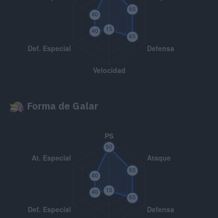
MT081
Hierba Lazo
MT082
Onda Trueno
MT085
Descanso
MT092
Sellar
Forma de Galar
MT098
Intercambio
MT103
Sustituto
MT109
Truco
MT110
Hidroariete
85
MT114
Bola Sombra
80