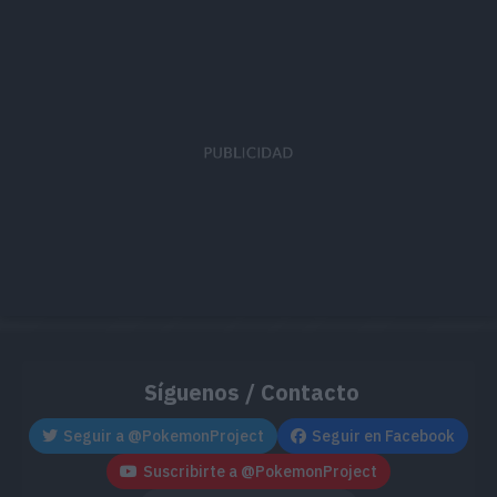
MT143
Ventisca
110
MT149
Terremoto
100
MT161
Espacio Raro
MT171
Teraexplosión
80
MT193
Meteorobola
50
MT203
Más Psique
MT208
Torbellino
35
Síguenos / Contacto
MT218
Vasta Fuerza
80
Seguir a @PokemonProject
Seguir en Facebook
MT224
Maldición
Suscribirte a @PokemonProject