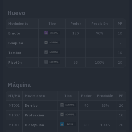
Habilidad
Descripción
Huevo
Cuando sus PS se ven reducidos a la
Gula
baya que normalmente solo se comer
quedasen pocos PS.
Como le gusta hacer las cosas a su 
Ritmo Propio
la confusión ni sufre los efectos de I
Regeneración
Máquina
Recupera unos pocos PS cuando se re
Habilidad oculta