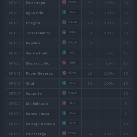
Nivel
Movimiento
Tipo
Poder
---
Placaje
40
---
Maldición
3
Gruñido
6
Pistola Agua
40