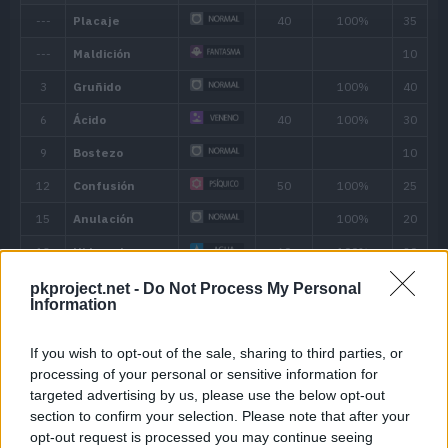
MT025
Imagen
70
MT028
Terratemblor
60
MT032
Rapidez
60
MT034
Viento Hielo
55
MT035
Disparo Lodo
55
MT041
Poder Reserva
20
pkproject.net -
Do Not Process My Personal
Information
MT046
Alud
60
If you wish to opt-out of the sale, sharing to third parties, or
MT047
Aguante
processing of your personal or sensitive information for
targeted advertising by us, please use the below opt-out
section to confirm your selection. Please note that after your
MT049
Día Soleado
opt-out request is processed you may continue seeing