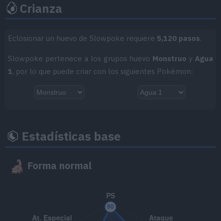
Crianza
MT050
Danza Lluvia
MT052
Paisaje Nevado
Eclosionar un huevo de Slowpoke requiere
5,120 pasos
.
MT054
Psicocarga
80
Slowpoke pertenece a los grupos huevo
Monstruo
y
Agua
1
, por lo que puede criar con los siguientes Pokémon:
MT055
Excavar
80
MT059
Cabezazo Zen
80
MT062
Juego Sucio
95
Estadísticas base
MT066
Golpe Cuerpo
85
Forma normal
MT070
Sonámbulo
MT075
Pantalla de Luz
MT077
Cascada
80