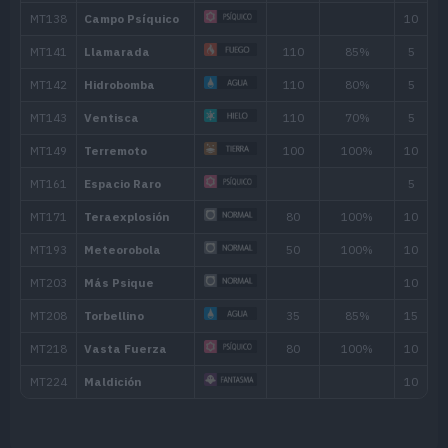
Nivel
Movimiento
Tipo
Poder
---
Placaje
40
---
Maldición
3
Gruñido
6
Ácido
40