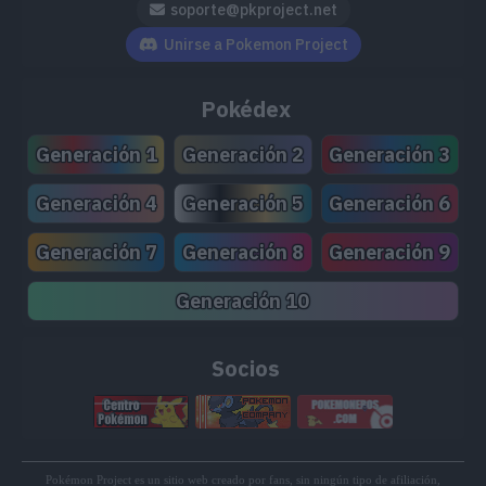
soporte@pkproject.net
Unirse a Pokemon Project
Pokédex
Generación 1
Generación 2
Generación 3
Generación 4
Generación 5
Generación 6
Generación 7
Generación 8
Generación 9
Generación 10
Socios
Pokémon Project es un sitio web creado por fans, sin ningún tipo de afiliación,