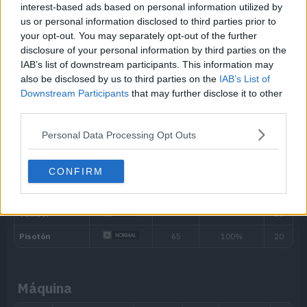
interest-based ads based on personal information utilized by
MT050
Danza Lluvia
us or personal information disclosed to third parties prior to
your opt-out. You may separately opt-out of the further
MT052
Paisaje Nevado
disclosure of your personal information by third parties on the
IAB’s list of downstream participants. This information may
MT054
Psicocarga
80
also be disclosed by us to third parties on the
IAB’s List of
Downstream Participants
that may further disclose it to other
third parties.
MT055
Excavar
80
Huevo
Personal Data Processing Opt Outs
MT059
Cabezazo Zen
80
CONFIRM
MT062
Juego Sucio
95
MT066
Golpe Cuerpo
85
MT070
Sonámbulo
MT075
Pantalla de Luz
Máquina
MT077
Cascada
80