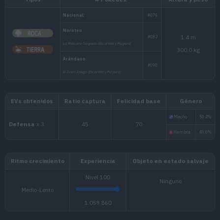
Tipos
# Pokédex