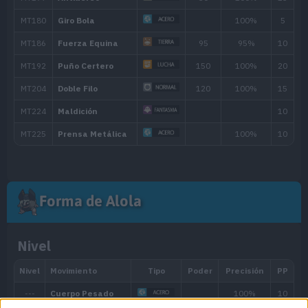
Maldición
Megapuño
80
MT/MO
Movimiento
Tipo
Poder
MT001
Derribo
90
Forma de Alola
MT005
Bofetón Lodo
20
Nivel
MT006
Cara Susto
MT007
Protección