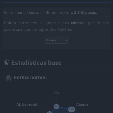
MT/MO
Movimiento
Tipo
Poder
Eclosionar un huevo de Golem requiere
3,840 pasos
.
Golem pertenece al grupo huevo
Mineral
, por lo que
MT001
Derribo
90
puede criar con los siguientes Pokémon:
MT005
Bofetón Lodo
20
MT006
Cara Susto
MT007
Protección
Estadísticas base
MT023
Rayo Carga
50
Forma normal
MT025
Imagen
70
MT028
Terratemblor
60
MT035
Disparo Lodo
55