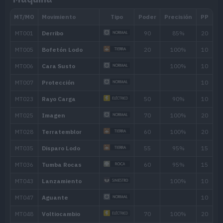
MT089
Plancha Corporal
80
MT099
Cabeza de Hierro
80
MT103
Sustituto
MT104
Defensa Férrea
MT116
Trampa Rocas
MT121
Cuerpo Pesado
MT125
Lanzallamas
90
MT133
Tierra Viva
90
MT141
Llamarada
110
MT149
Terremoto
100