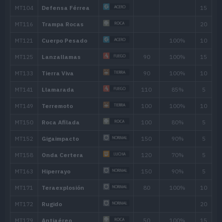
54
Roca Afilada
100
Movimiento
Tipo
Poder
Vastaguardia
Machada
100
Bloqueo
Puño Dinámico
100
Azote