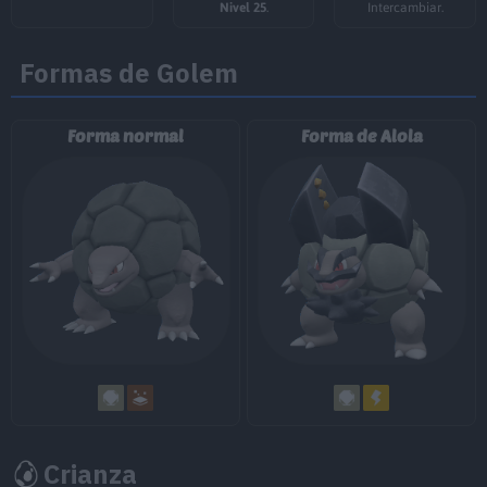
Movimiento
Tipo
Poder
Nivel 25
.
Intercambiar.
Vastaguardia
Formas de Golem
Machada
100
Forma normal
Forma de Alola
Bloqueo
Puño Dinámico
100
Azote
Maldición
Megapuño
80
Crianza