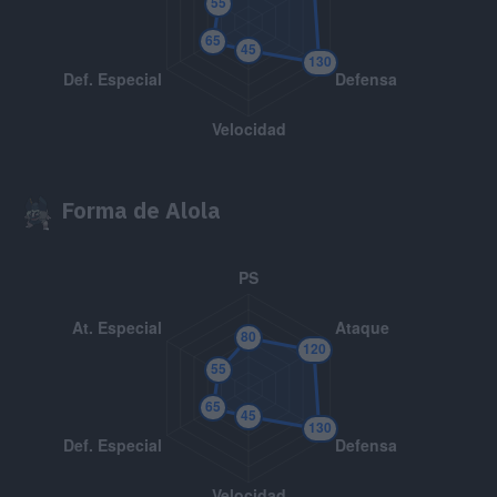
MT036
Tumba Rocas
60
MT043
Lanzamiento
MT047
Aguante
MT048
Voltiocambio
70
Forma de Alola
MT049
Día Soleado
MT051
Tormenta Arena
MT055
Excavar
80
MT058
Demolición
75
MT066
Golpe Cuerpo
85