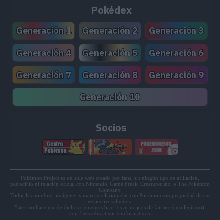
MT141
Llamarada
110
Pokédex
MT147
Voltio Cruel
90
Generación 1
Generación 2
Generación 3
MT149
Terremoto
100
Generación 4
Generación 5
Generación 6
MT150
Roca Afilada
100
Generación 7
Generación 8
Generación 9
MT152
Gigaimpacto
150
Generación 10
MT158
Onda Certera
120
Socios
MT163
Hiperrayo
150
MT166
Trueno
110
Pokémon Project es un sitio web creado por fans, sin ningún tipo de afiliación,
MT171
Teraexplosión
80
patrocinio ni relación oficial con Nintendo, Game Freak, Creatures Inc. o The Pokémon
Company.
Todos los nombres, imágenes y marcas relacionadas con Pokémon son propiedad de sus
respectivos dueños.
MT172
Rugido
Este sitio hace uso de dichos elementos bajo los principios de fair use (uso legítimo),
con fines educativos e informativos.