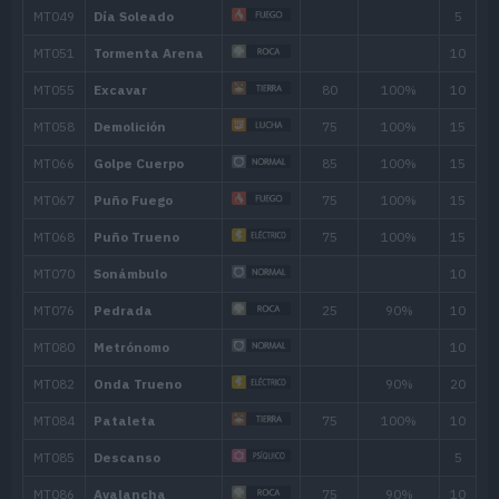
MT150
Roca Afilada
100
MT152
Gigaimpacto
150
MT158
Onda Certera
120
MT163
Hiperrayo
150
MT171
Teraexplosión
80
MT172
Rugido
MT179
Antiaéreo
50
MT180
Giro Bola
MT186
Fuerza Equina
95