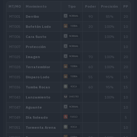
Nivel
Movimiento
Tipo
Poder
---
Cuerpo Pesado
---
Pulimento
---
Rizo Defensa
---
Placaje
40