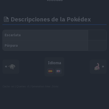
MT067
Puño Fuego
75
MT068
Puño Trueno
75
Descripciones de la Pokédex
MT070
Sonámbulo
MT076
Pedrada
25
MT080
Metrónomo
MT082
Onda Trueno
Idioma
«
»
MT084
Pataleta
75
MT085
Descanso
Cache: on | Queries: 4 | Generation time:
26ms
MT086
Avalancha
75
MT089
Plancha Corporal
80