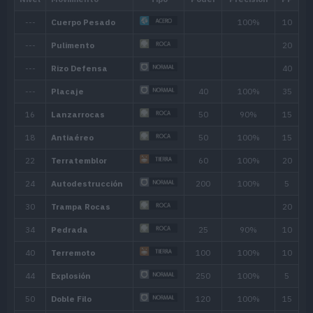
Habilidad
Descripción
No pierde PS al usar movimientos que
Cabeza Roca
usuario.
El Pokémon no puede debilitarse de u
Robustez
tiene los PS al máximo. También evit
fulminantes.
Velo Arena
Aumenta su Evasión durante las torm
Habilidad oculta