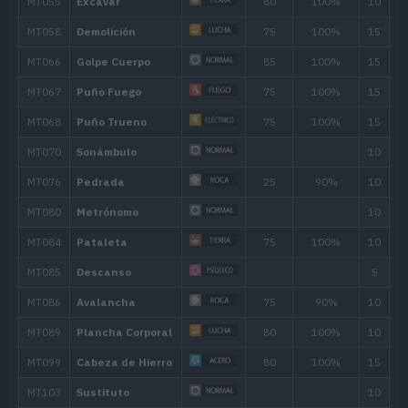
16
Lanzarrocas
50
18
Antiaéreo
50
22
Terratemblor
60
24
Autodestrucción
200
30
Trampa Rocas
34
Pedrada
25
40
Terremoto
100
44
Explosión
250
50
Doble Filo
120