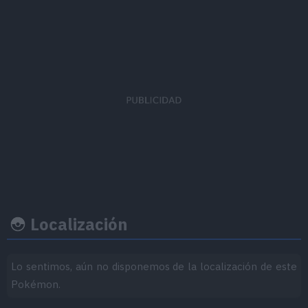
EVs obtenidos
Ratio captura
Felicidad b
Defensa
x 3
45
70
Localización
Lo sentimos, aún no disponemos de la localización de este
Ritmo crecimiento
Experiencia
Objeto
Pokémon.