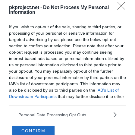
MT025
Imagen
70
pkproject.net -
Do Not Process My Personal
Information
MT028
Terratemblor
60
If you wish to opt-out of the sale, sharing to third parties, or
MT035
Disparo Lodo
55
processing of your personal or sensitive information for
targeted advertising by us, please use the below opt-out
MT036
Tumba Rocas
60
section to confirm your selection. Please note that after your
opt-out request is processed you may continue seeing
interest-based ads based on personal information utilized by
MT043
Lanzamiento
us or personal information disclosed to third parties prior to
your opt-out. You may separately opt-out of the further
MT047
Aguante
disclosure of your personal information by third parties on the
IAB’s list of downstream participants. This information may
MT049
Día Soleado
also be disclosed by us to third parties on the
IAB’s List of
Downstream Participants
that may further disclose it to other
MT051
Tormenta Arena
third parties.
Personal Data Processing Opt Outs
MT055
Excavar
80
MT058
Demolición
75
CONFIRM