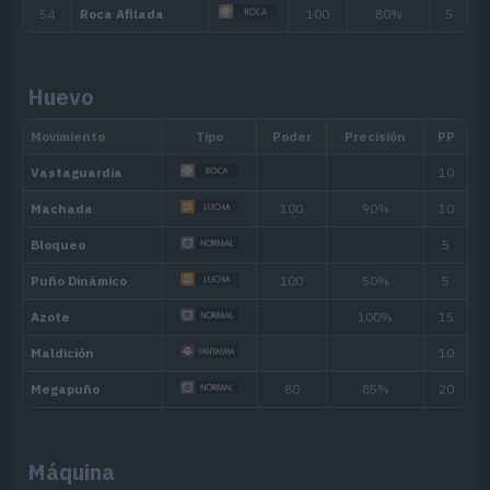
Habilidad
Descripción
Huevo
Su magnetismo atrae a los Pokémon d
Imán
impide huir o ser cambiados por otros
El Pokémon no puede debilitarse de u
Robustez
tiene los PS al máximo. También evit
fulminantes.
Piel Eléctrica
Convierte los movimientos de tipo Norm
aumenta ligeramente su potencia.
Habilidad oculta
Máquina