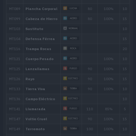
MT192
Puño Certero
150
MT204
Doble Filo
120
MT224
Maldición
MT225
Prensa Metálica
Nivel
Movimiento
Tipo
Poder