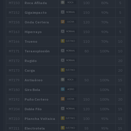
---
Cuerpo Pesado
---
Pulimento
---
Carga
---
Rizo Defensa
---
Placaje
40
12
Chispa
65
16
Lanzarrocas
50
18
Antiaéreo
50
22
Puño Trueno
75