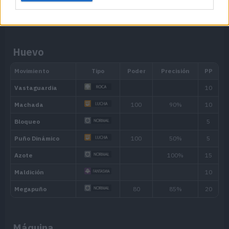
MT066
Golpe Cuerpo
85
MT067
Puño Fuego
75
Huevo
MT068
Puño Trueno
75
MT070
Sonámbulo
MT076
Pedrada
25
MT080
Metrónomo
MT084
Pataleta
75
MT085
Descanso
MT086
Avalancha
75
Máquina