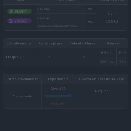
Tipos
# Pokédex