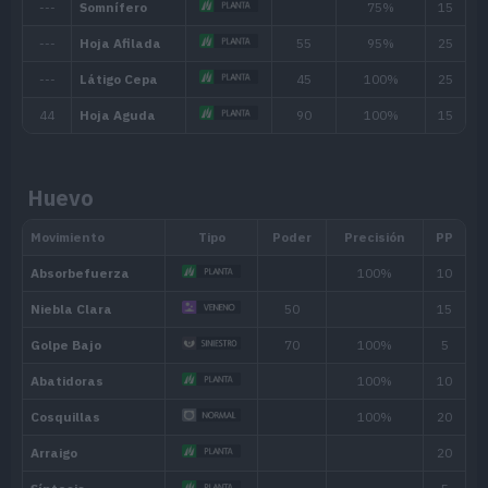
Huevo
Habilidad
Descripción
Clorofila
Aumenta su Velocidad cuando hace so