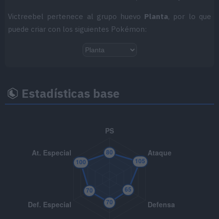
MT085
Descanso
Victreebel pertenece al grupo huevo
Planta
, por lo que
puede criar con los siguientes Pokémon:
MT088
Danza Espada
MT095
Chupavidas
80
MT103
Sustituto
Estadísticas base
MT111
Gigadrenado
75
MT119
Energibola
90
MT122
Otra Vez
MT137
Campo de Hierba
MT148
Bomba Lodo
90
MT152
Gigaimpacto
150