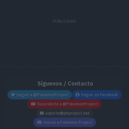
MT194
Fitoimpulso
60
MT214
Onda Tóxica
95
Movimiento
Tipo
Poder
Latigazo
120
Síguenos / Contacto
Bilis
Seguir a @PokemonProject
Seguir en Facebook
Suscribirte a @PokemonProject
Tragar
soporte@pkproject.net
Escupir
Unirse a Pokemon Project