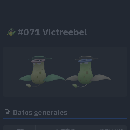
#071 Victreebel
Datos generales