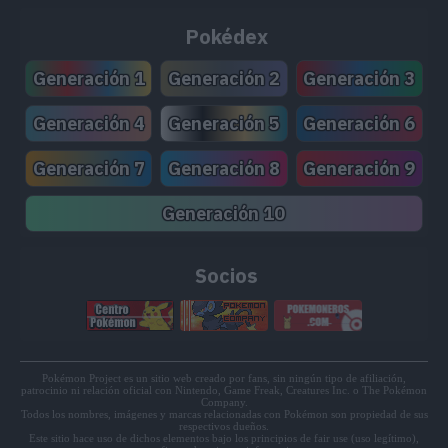
Reserva
Pokédex
Generación 1
Generación 2
Generación 3
Generación 4
Generación 5
Generación 6
Generación 7
Generación 8
Generación 9
Generación 10
Socios
Pokémon Project es un sitio web creado por fans, sin ningún tipo de afiliación,
patrocinio ni relación oficial con Nintendo, Game Freak, Creatures Inc. o The Pokémon
Company.
Todos los nombres, imágenes y marcas relacionadas con Pokémon son propiedad de sus
respectivos dueños.
Este sitio hace uso de dichos elementos bajo los principios de fair use (uso legítimo),