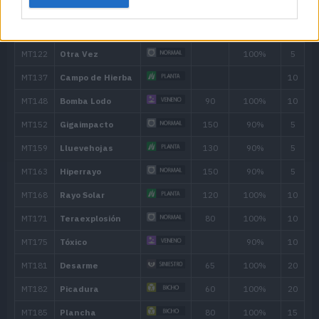
Niebla Clara
50
Golpe Bajo
70
Abatidoras
Cosquillas
Arraigo
Síntesis
MT/MO
Movimiento
Tipo
Poder