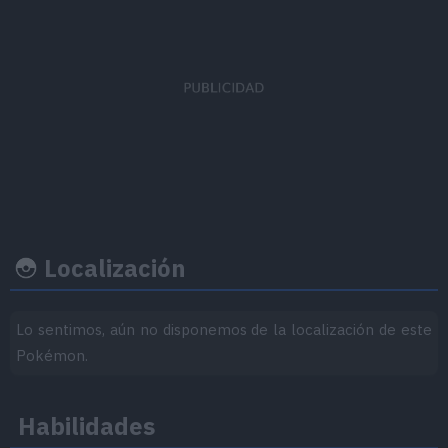
EVs obtenidos
Ratio captura
Felicidad b
Ataque
x 3
45
70
Localización
Ritmo crecimiento
Experiencia
Objeto
Lo sentimos, aún no disponemos de la localización de este
Pokémon.
Nivel
100
Medio-Lento
Habilidades
1.059.860