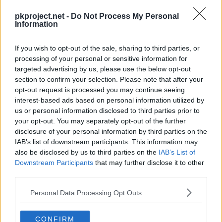
---
Dulce Aroma
pkproject.net -
Do Not Process My Personal
Information
---
Somnífero
If you wish to opt-out of the sale, sharing to third parties, or
---
Hoja Afilada
55
processing of your personal or sensitive information for
targeted advertising by us, please use the below opt-out
section to confirm your selection. Please note that after your
---
Látigo Cepa
45
opt-out request is processed you may continue seeing
interest-based ads based on personal information utilized by
44
Hoja Aguda
90
us or personal information disclosed to third parties prior to
your opt-out. You may separately opt-out of the further
disclosure of your personal information by third parties on the
IAB’s list of downstream participants. This information may
also be disclosed by us to third parties on the
IAB’s List of
Downstream Participants
that may further disclose it to other
third parties.
Movimiento
Tipo
Poder
Personal Data Processing Opt Outs
Absorbefuerza
CONFIRM