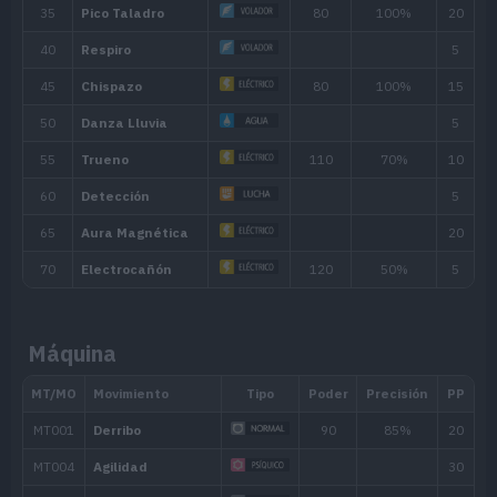
Presiona al rival de tal manera que
Presión
al usar sus movimientos.
Elec. Estática
La electricidad estática que lo envue
Pokémon que lo ataque con un movim
Habilidad oculta
Habilidad
Descripción
Máquina
Aumenta mucho su Ataque cuando el ri
Competitivo
cualquiera de sus características.