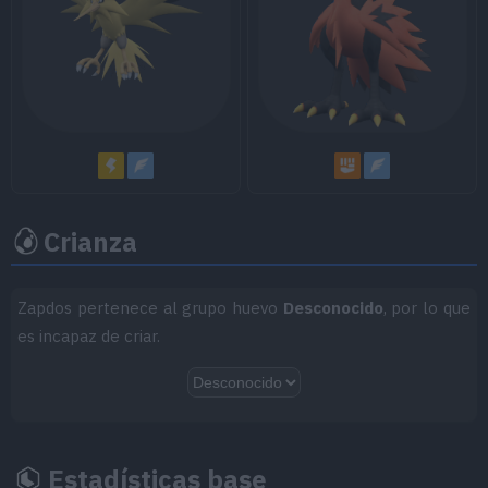
60
Detección
65
A Bocajarro
120
70
Inversión
Crianza
MT/MO
Movimiento
Tipo
Poder
Zapdos pertenece al grupo huevo
Desconocido
, por lo que
es incapaz de criar.
MT001
Derribo
90
MT004
Agilidad
MT006
Cara Susto
Estadísticas base