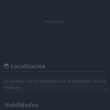
Ratio
Felicidad
EVs obtenidos
captura
base
Ataque Especial
x 3
3
35
Localización
Ritmo crecimiento
Experiencia
Objeto
Lo sentimos, aún no disponemos de la localización de este
Pokémon.
Nivel
100
Lento
Habilidades
1.250.000