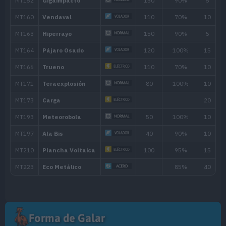
55
Trueno
110
60
Detección
65
Aura Magnética
70
Electrocañón
120
MT/MO
Movimiento
Tipo
Poder
MT001
Derribo
90
MT004
Agilidad
Forma de Galar