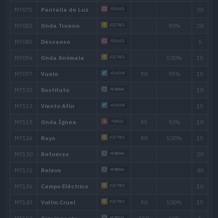
10
Pantalla de Luz
15
Picoteo
60
20
Agilidad
25
Poder Pasado
60
30
Carga
35
Pico Taladro
80
40
Respiro
45
Chispazo
80
50
Danza Lluvia