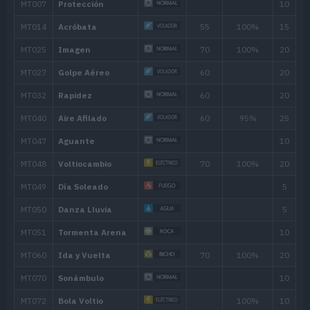
Nivel
Movimiento
Tipo
Poder
---
Onda Trueno
---
Picotazo
35
5
Impactrueno
40