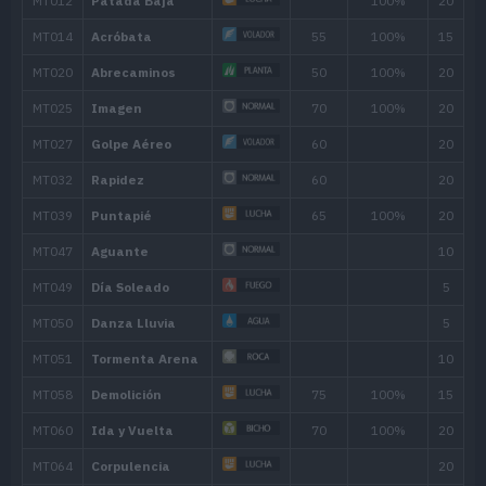
MT103
Sustituto
MT113
Viento Afín
MT118
Onda Ígnea
95
MT126
Rayo
90
MT130
Refuerzo
MT132
Relevo
MT136
Campo Eléctrico
MT147
Voltio Cruel
90
MT152
Gigaimpacto
150
MT160
Vendaval
110