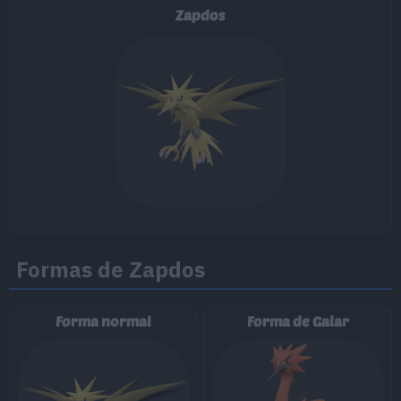
Zapdos
15
Picoteo
60
20
Agilidad
25
Poder Pasado
60
30
Demolición
75
35
Pico Taladro
80
40
Anticipo
Formas de Zapdos
45
Patada Relámpago
90
Forma normal
Forma de Galar
50
Corpulencia
55
Contraataque