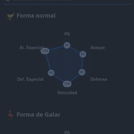
MT007
Protección
Forma normal
MT012
Patada Baja
MT014
Acróbata
55
MT020
Abrecaminos
50
MT025
Imagen
70
MT027
Golpe Aéreo
60
MT032
Rapidez
60
MT039
Puntapié
65
Forma de Galar
MT047
Aguante
MT049
Día Soleado