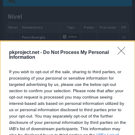
MT007
Protección
Nivel
MT014
Acróbata
55
MT025
Imagen
70
MT027
Golpe Aéreo
60
pkproject.net -
Do Not Process My Personal
Information
MT032
Rapidez
60
If you wish to opt-out of the sale, sharing to third parties, or
MT040
Aire Afilado
60
processing of your personal or sensitive information for
targeted advertising by us, please use the below opt-out
MT047
Aguante
section to confirm your selection. Please note that after your
opt-out request is processed you may continue seeing
MT048
Voltiocambio
70
interest-based ads based on personal information utilized by
us or personal information disclosed to third parties prior to
MT049
Día Soleado
your opt-out. You may separately opt-out of the further
disclosure of your personal information by third parties on the
IAB’s list of downstream participants. This information may
MT050
Danza Lluvia
also be disclosed by us to third parties on the
IAB’s List of