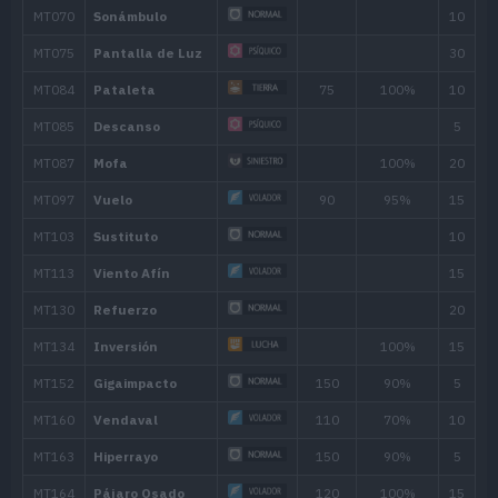
MT163
Hiperrayo
150
MT164
Pájaro Osado
120
MT166
Trueno
110
MT171
Teraexplosión
80
MT173
Carga
MT193
Meteorobola
50
MT197
Ala Bis
40
MT210
Plancha Voltaica
100
MT223
Eco Metálico