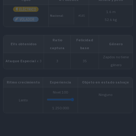
Tipos
# Pokédex