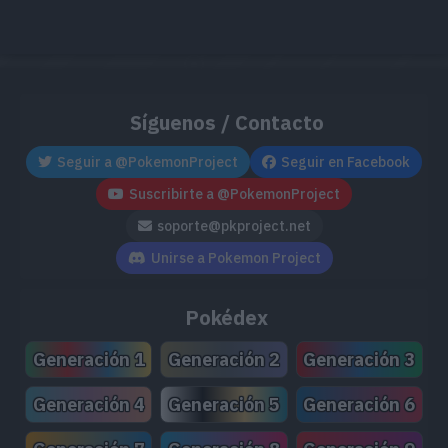
MT167
A Bocajarro
120
MT171
Teraexplosión
80
Síguenos / Contacto
MT181
Desarme
65
Seguir a @PokemonProject
Seguir en Facebook
MT197
Ala Bis
40
Suscribirte a @PokemonProject
soporte@pkproject.net
MT204
Doble Filo
120
Unirse a Pokemon Project
MT205
Esfuerzo
Pokédex
MT213
Motivación
Generación 1
Generación 2
Generación 3
MT221
Golpe Mordaza
80
Generación 4
Generación 5
Generación 6