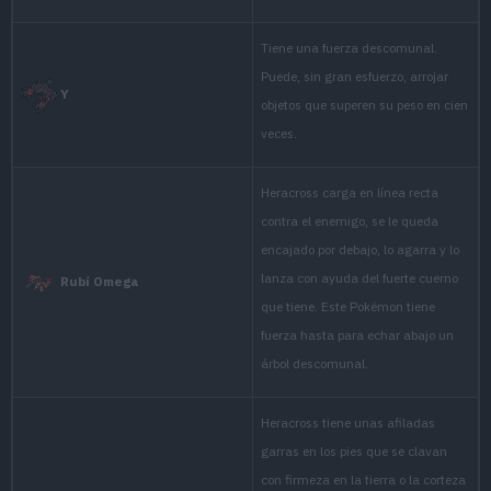
solid footing t
foes with its p
They gather in
sweet sap of tr
clad in a steel
Esmeralda
proud of its ho
fling foes.
Usually docile,
sipping honey, 
Rojo Fuego
intruder with i