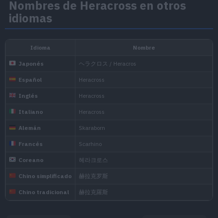
prized horn.
Nombres de Heracross en otros
idiomas
No matter how
it flings them 
Blanco 2
prized horn.
Este fuerte P
preciado cuern
X
enemigo, lo el
Tiene una fue
Puede, sin gra
Y