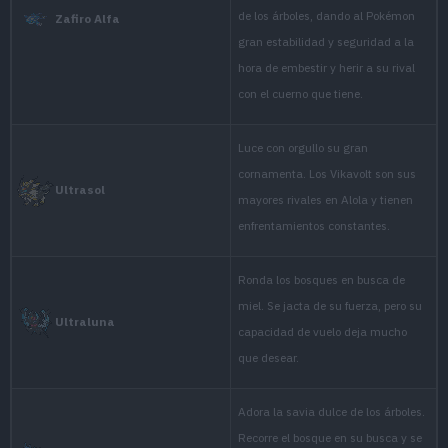
This powerful
prized horn un
Verde Hoja
bellies, then 
It gathers in f
tree sap, its fa
Diamante
enough to hurl
With powerful 
generates eno
Perla
over great dis