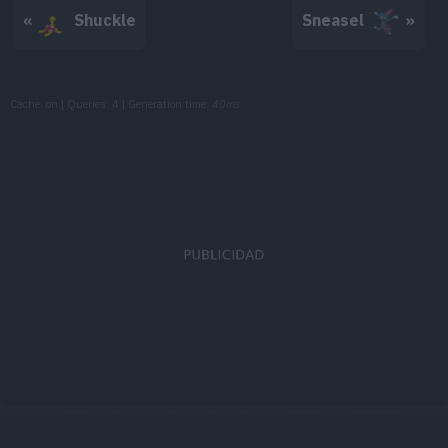
objetos que su
«
Shuckle
Sneasel
»
veces.
Cache: on | Queries: 4 | Generation time:
40ms
Heracross car
contra el ene
encajado por d
lanza con ayu
Rubí Omega
que tiene. Es
fuerza hasta 
árbol descomu
Heracross tie