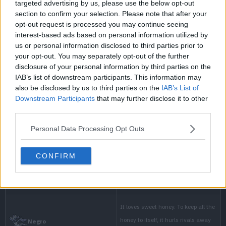
targeted advertising by us, please use the below opt-out
This powerful
section to confirm your selection. Please note that after your
prized horn un
opt-out request is processed you may continue seeing
Oro
interest-based ads based on personal information utilized by
bellies then l
us or personal information disclosed to third parties prior to
your opt-out. You may separately opt-out of the further
disclosure of your personal information by third parties on the
IAB’s list of downstream participants. This information may
Usually docile,
also be disclosed by us to third parties on the
IAB’s List of
Downstream Participants
that may further disclose it to other
sipping honey, 
Plata
third parties.
intruder with i
Personal Data Processing Opt Outs
CONFIRM
With its Hercu
easily throw a
Cristal
is 100 times i