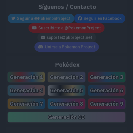
garras en los 
Síguenos / Contacto
con firmeza en
Seguir a @PokemonProject
Seguir en Facebook
de los árbole
Zafiro Alfa
Suscribirte a @PokemonProject
gran estabilid
soporte@pkproject.net
Unirse a Pokemon Project
hora de embest
con el cuerno 
Pokédex
Generación 1
Generación 2
Generación 3
Luce con orgu
Generación 4
Generación 5
Generación 6
cornamenta. L
Ultrasol
Generación 7
Generación 8
Generación 9
mayores rivale
enfrentamient
Generación 10