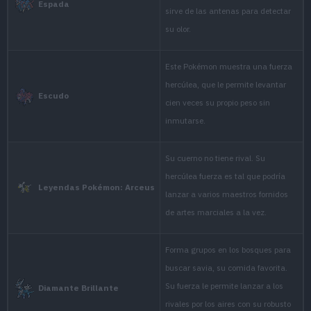
It loves sweet
honey to itself
Platino
with its prized
This powerful
prized horn un
Oro HeartGold
bellies, then 
It is usually doc
disturbed whil
Plata SoulSilver
chases off the 