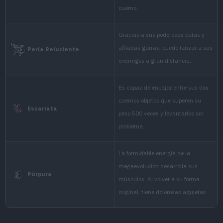
It loves sweet
honey to itself
Negro
with its prized
It loves sweet
honey to itself
Blanco
with its prized
No matter how
it flings them 
Negro 2