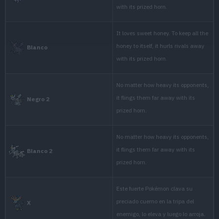
HERACROSS ch
line at its foe,
grasp, and th
hurls the oppo
Rubí
horn. This P
enough power 
tree.
HERACROSS ha
feet. These ar
the ground or t
Zafiro
giving the P