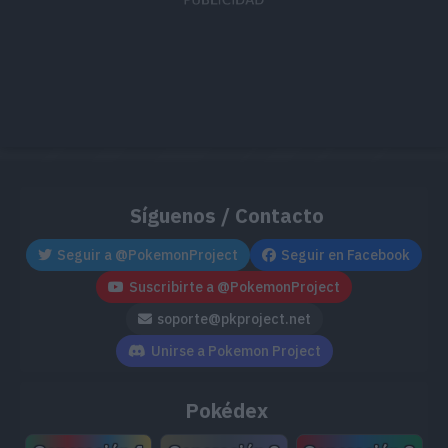
It has a violent disposi
with its horn, which oo
Negro
impact.
It has a violent disposi
Síguenos / Contacto
with its horn, which oo
Blanco
Seguir a @PokemonProject
Seguir en Facebook
impact.
Suscribirte a @PokemonProject
soporte@pkproject.net
Unirse a Pokemon Project
It has a violent disposi
with its horn, which oo
Negro 2
Pokédex
impact.