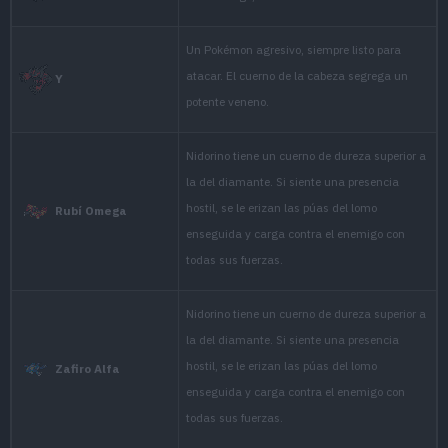
agitated.
It is easily agitated and
Cristal
offense as soon as it not
NIDORINO has a horn th
diamond. If it senses a h
Rubí
the barbs on its back bri
challenges the foe with a
NIDORINO has a horn th
diamond. If it senses a h