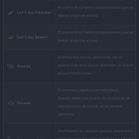
Zafiro
the barbs on its back bri
challenges the foe with a
Its horn is harder than 
senses a hostile presence
Esmeralda
back bristle up at once,
foe with all its might.
It is easily angered. By 
developed horn wildly, 
Rojo Fuego
through diamond.