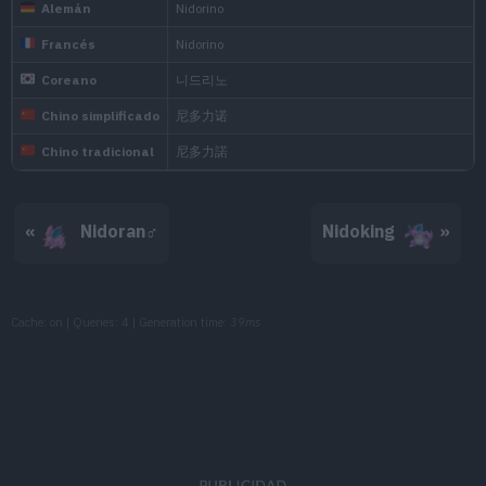
It has a violent disposi
with its horn, which oo
Platino
impact.
It raises its big ears to 
«
Nidoran♂
Nidoking
»
surroundings. If it sens
Oro HeartGold
immediately.
Cache: on | Queries: 4 | Generation time:
39ms
Quick to anger, it stabs
to inject a powerful poi
Plata SoulSilver
agitated.