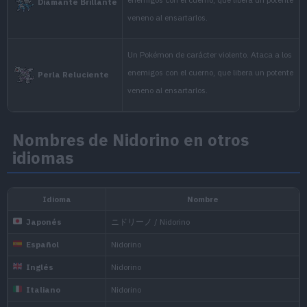
An aggressive POKéMON 
attack. The horn on its 
Verde Hoja
powerful venom.
It has a violent disposi
Nombres de Nidorino en otros
idiomas
with its horn, which oo
Diamante
impact.
It has a violent disposi
with its horn, which oo
Perla
impact.