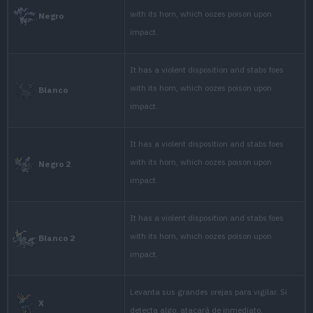
powerful venom.
Its horns contain venom
into an enemy, the imp
Amarillo
leak out.
It raises its big ears to 
surroundings. If it sens
Oro
immediately.
Quick to anger, it stabs
to inject a powerful poi
Plata