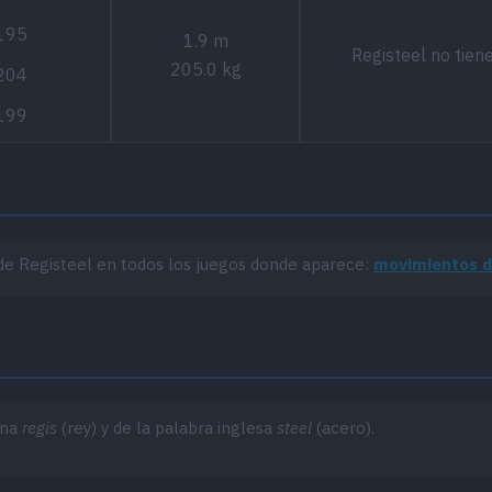
195
1.9 m
Registeel no tien
205.0 kg
204
199
de Registeel en todos los juegos donde aparece:
movimientos d
ina
regis
(rey) y de la palabra inglesa
steel
(acero).