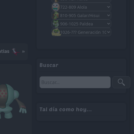
atias
»
Buscar
Tal día como hoy...