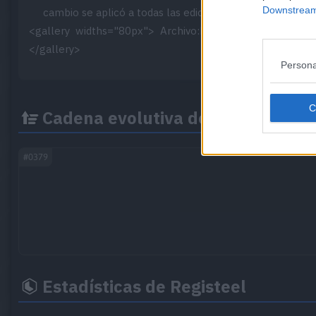
Downstream 
cambio se aplicó a todas las ediciones de Pokémon Pla
<gallery widths="80px"> Archivo:Registeel DP.png| (ingl
</gallery>
Persona
Cadena evolutiva de Registeel
#0379
Estadísticas de Registeel