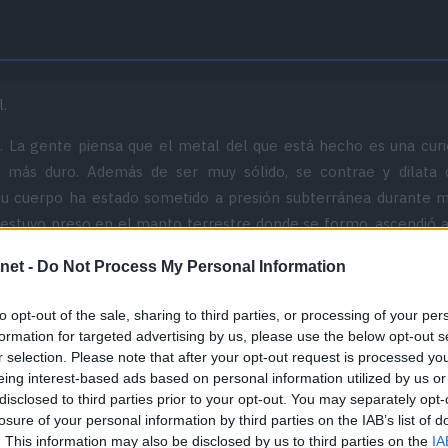
.
 La gente piensa que el metal del que está hecho es una curi
 más duro. Además de ser muy sólido, se contrae y dilata co
Su cuerpo ha estado sometido a presión subterránea durante 
stuvo preso en el manto terrestre donde se formo, ascendió a 
hueco, pero se desconoce de qué se alimenta este Pokémon.
net -
Do Not Process My Personal Information
to opt-out of the sale, sharing to third parties, or processing of your per
formation for targeted advertising by us, please use the below opt-out s
r selection. Please note that after your opt-out request is processed y
eing interest-based ads based on personal information utilized by us or
disclosed to third parties prior to your opt-out. You may separately opt-
y Pokémon Perla, el sprite de Registeel fue modificado con r
losure of your personal information by third parties on the IAB’s list of
e original podía ser malinterpretado como un saludo nazi. Poste
. This information may also be disclosed by us to third parties on the
IA