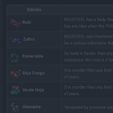
Edición
REGISTEEL has a body that 
Rubí
has any idea what this P
REGISTEEL was imprisoned 
Zafiro
be a curious substance that
Its body is harder than an
Esmeralda
substance. Not only is it ha
It is sturdier than any ki
Rojo Fuego
of years.
It is sturdier than any ki
Verde Hoja
of years.
Diamante
Tempered by pressure unde