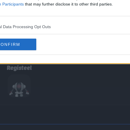
Participants
that may further disclose it to other third parties.
tino y se mantuvo en Pokémon Oro HeartGold y Plata SoulSilver
és y japonés) Archivo:Registeel Pt.png| (en los otros países
l Data Processing Opt Outs
CONFIRM
Registeel