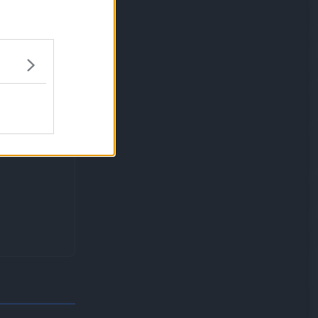
.
) y (mundial)
Fuente:
Wikidex.net