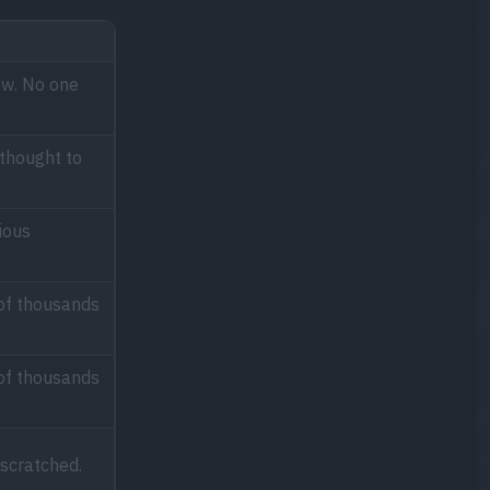
ow. No one
thought to
ious
 of thousands
 of thousands
scratched.