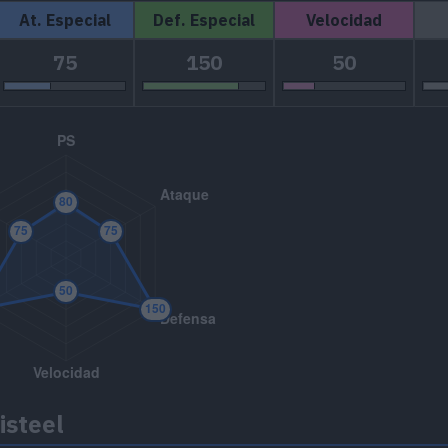
At. Especial
Def. Especial
Velocidad
75
150
50
isteel