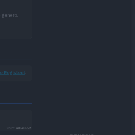
e género.
e Registeel
.
Fuente:
Wikidex.net