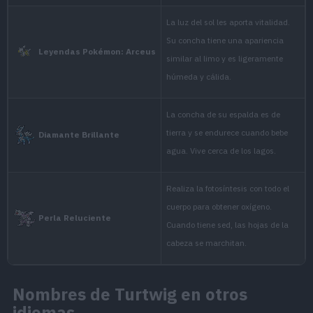
hardens when i
Diamante
lives along la
It undertakes
its body, maki
Perla
on its head wilt
The shell on it
On a very hea
Platino
shell should f
Nombres de Turtwig en otros
idiomas