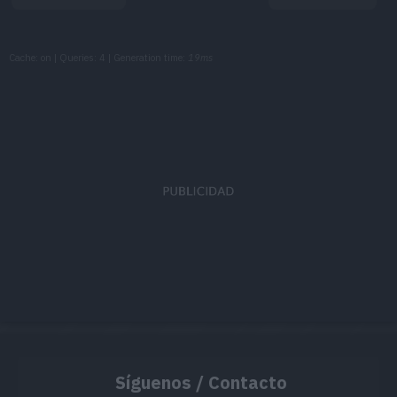
The shell on it
On a very heal
Blanco
Cache: on | Queries: 4 | Generation time:
19ms
should feel mo
The shell on it
On a very heal
Negro 2
should feel mo
The shell on it
On a very heal
Blanco 2
should feel mo
Síguenos / Contacto