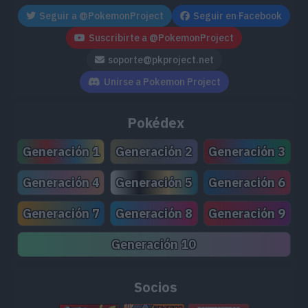
Realiza la foto
Seguir a @PokemonProject
Seguir en Facebook
rayos de sol. 
X
Suscribirte a @PokemonProject
soporte@pkproject.net
formada por ti
Unirse a Pokemon Project
Realiza la fot
Pokédex
oxígeno. Si tie
Y
Generación 1
Generación 2
Generación 3
cabeza se mar
Generación 4
Generación 5
Generación 6
Generación 7
Generación 8
Generación 9
Realiza la foto
rayos de sol. 
Generación 10
Rubí Omega
formada por ti
Socios