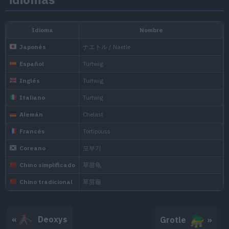
Photosynthesi
body under the
Oro HeartGold
back is actual
Photosynthesi
body under the
Plata SoulSilver
back is actual
The shell on it
On a very heal
Negro
should feel mo
«
Deoxys
Grotle
»